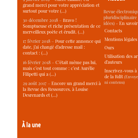
grand merci pour votre appréciation et
surtout pour votre (…)
Revue électroniqu
pluridisciplinaire 
30 décembre 2018 –
Bravo !
idées) -
En savoi
Somptueuse et riche présentation de ce
Contacts
merveilleux poète et érudit. (…)
Mentions légales
17 février 2018 –
Pour cette annonce qui
date, j’ai changé d’adresse mail :
Ours
contact : (…)
Utilisation des ar
d’auteurs
16 février 2018 –
C’était même pas lui,
mais c’est tout comme : c’est Aurélie
Inscrivez-vous à 
Filipetti qui a (…)
de la RdR
(Envoye
ni contenu)
29 août 2017 –
Encore un grand merci à
la Revue des Ressources, à Louise
Desrenards et (…)
À la une