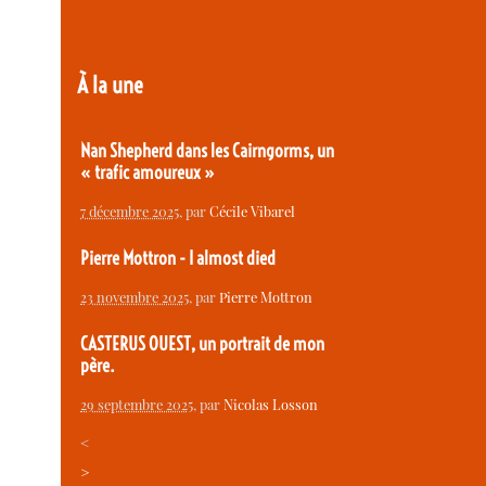
À la une
Nan Shepherd dans les Cairngorms, un
« trafic amoureux »
7 décembre 2025
, par
Cécile Vibarel
Pierre Mottron - I almost died
23 novembre 2025
, par
Pierre Mottron
CASTERUS OUEST, un portrait de mon
père.
29 septembre 2025
, par
Nicolas Losson
<
>