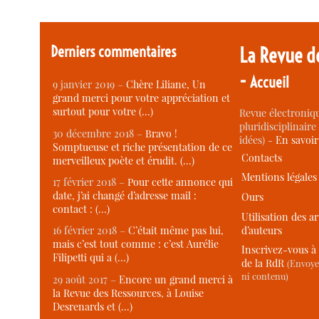
Derniers commentaires
La Revue d
-
Accueil
9 janvier 2019 –
Chère Liliane, Un
grand merci pour votre appréciation et
surtout pour votre (…)
Revue électroniqu
pluridisciplinaire 
30 décembre 2018 –
Bravo !
idées) -
En savoi
Somptueuse et riche présentation de ce
Contacts
merveilleux poète et érudit. (…)
Mentions légales
17 février 2018 –
Pour cette annonce qui
date, j’ai changé d’adresse mail :
Ours
contact : (…)
Utilisation des ar
d’auteurs
16 février 2018 –
C’était même pas lui,
mais c’est tout comme : c’est Aurélie
Inscrivez-vous à 
Filipetti qui a (…)
de la RdR
(Envoye
ni contenu)
29 août 2017 –
Encore un grand merci à
la Revue des Ressources, à Louise
Desrenards et (…)