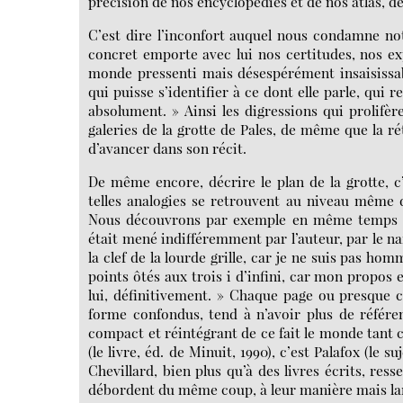
précision de nos encyclopédies et de nos atlas, de 
C’est dire l’inconfort auquel nous condamne not
concret emporte avec lui nos certitudes, nos exp
monde pressenti mais désespérément insaisissab
qui puisse s’identifier à ce dont elle parle, qui r
absolument. » Ainsi les digressions qui prolifè
galeries de la grotte de Pales, de même que la ré
d’avancer dans son récit.
De même encore, décrire le plan de la grotte, c’e
telles analogies se retrouvent au niveau même 
Nous découvrons par exemple en même temps que
était mené indifféremment par l’auteur, par le na
la clef de la lourde grille, car je ne suis pas homm
points ôtés aux trois i d’infini, car mon propos 
lui, définitivement. » Chaque page ou presque co
forme confondus, tend à n’avoir plus de référe
compact et réintégrant de ce fait le monde tant c
(le livre, éd. de Minuit, 1990), c’est Palafox (le su
Chevillard, bien plus qu’à des livres écrits, res
débordent du même coup, à leur manière mais lar