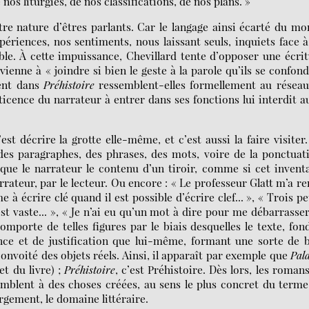
nos liturgies, de nos classifications, de nos plans. »
re nature d’êtres parlants. Car le langage ainsi écarté du m
ériences, nos sentiments, nous laissant seuls, inquiets face 
le. À cette impuissance, Chevillard tente d’opposer une écri
evienne à « joindre si bien le geste à la parole qu’ils se confon
rent dans
Préhistoire
ressemblent-elles formellement au réseau
ticence du narrateur à entrer dans ses fonctions lui interdit a
st décrire la grotte elle-même, et c’est aussi la faire visiter
des paragraphes, des phrases, des mots, voire de la ponctuat
 le narrateur le contenu d’un tiroir, comme si cet inventa
rrateur, par le lecteur. Ou encore : « Le professeur Glatt m’a r
e à écrire clé quand il est possible d’écrire clef... », « Trois pe
est vaste... », « Je n’ai eu qu’un mot à dire pour me débarrasse
mporte de telles figures par le biais desquelles le texte, fon
nce et de justification que lui-même, formant une sorte de 
onvoité des objets réels. Ainsi, il apparaît par exemple que
Pal
jet du livre) ;
Préhistoire
, c’est Préhistoire. Dès lors, les roman
semblent à des choses créées, au sens le plus concret du terme
gement, le domaine littéraire.