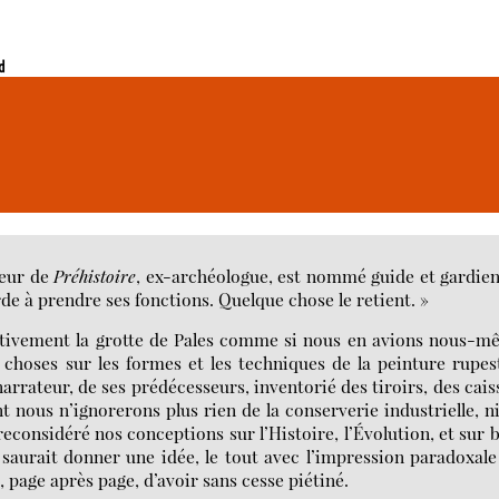
d
teur de
Préhistoire
, ex-archéologue, est nommé guide et gardie
arde à prendre ses fonctions. Quelque chose le retient. »
fectivement la grotte de Pales comme si nous en avions nous-
 choses sur les formes et les techniques de la peinture rupes
arrateur, de ses prédécesseurs, inventorié des tiroirs, des cais
 nous n’ignorerons plus rien de la conserverie industrielle, n
reconsidéré nos conceptions sur l’Histoire, l’Évolution, et sur 
 saurait donner une idée, le tout avec l’impression paradoxale
 page après page, d’avoir sans cesse piétiné.