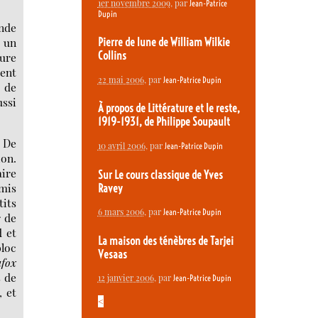
1er novembre 2009
, par
Jean-Patrice
Dupin
onde
à un
Pierre de lune de William Wilkie
Collins
ture
dent
22 mai 2006
, par
Jean-Patrice Dupin
 de
ussi
À propos de Littérature et le reste,
1919-1931, de Philippe Soupault
. De
10 avril 2006
, par
Jean-Patrice Dupin
ion.
ire
Sur Le cours classique de Yves
emis
Ravey
tits
6 mars 2006
, par
Jean-Patrice Dupin
r de
d et
La maison des ténèbres de Tarjei
bloc
Vesaas
afox
s de
12 janvier 2006
, par
Jean-Patrice Dupin
, et
<