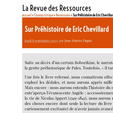
La Revue des Ressources
Accueil
>
Champ critique
>
Recensions
>
Sur Préhistoire de Eric Chevillar
Sur Préhistoire de Eric Chevillard
jeudi 8 septembre 2005
, par
Jean-Patrice Dupin
Suite au décès d’un certain Boborikine, le narra
la grotte préhistorique de Pales. Toutefois, « il t
Une fois le livre refermé, nous connaîtrons ef
exploré les dédales, et nous aurons appris mille
Mais encore : nous aurons entendu l’histoire du n
entr’aperçu l’évanescente Angèle ; accessoirement
la vie de Nicolas Appert (1749-1841), nous aurons 
des choses encore dont seule la lecture du livre
curieusement excitante) de n’avoir jamais avancé,