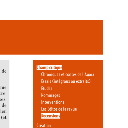
Champ critique
n de
Chroniques et contes de l’Agora
Essais (intégraux ou extraits)
même
Etudes
tre.
Hommages
ses,
Interventions
i de
Les Editos de la revue
bien
Recensions
 (et
Création