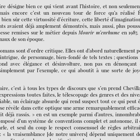
re désigne bien ce qui vient avant l’histoire, et non seulemen
ais encore c’est un nouveau tour de force qu’a réalisé É
ien sûr cette virtuosité d’écriture, cette liberté d’imaginatio
nts avaient déjà amplement démontrés, mais aussi, plus pous
cesse remises sur le métier depuis
Mourir m’enrhume
en 1987,
ginaux de son époque.
omans sont d’ordre critique. Elles ont d’abord naturellement 
ntrigue, de personnage, bien-fondé de tels textes ; questions
épond avec élégance et désinvolture, non pas en dénonçant 
 simplement par l’exemple, ce qui aboutit à une sorte de jo
ire, c’est à tous les types de discours que s’en prend Chevill
expressions toutes faites, le télescopage des genres et des niv
able, un éclairage absurde qui rend suspect tout ce qui peut 
r se révèle dans cette optique une arme remarquablement effica
ait déjà rassis. » en est un exemple parmi d’autres, innombrab
composé d’un système de conventions complet et autonome, il 
rle, et seul du coup le respect consensuel de règles arbitra
it : « la vraisemblance [de notre univers] dépend uniquement d