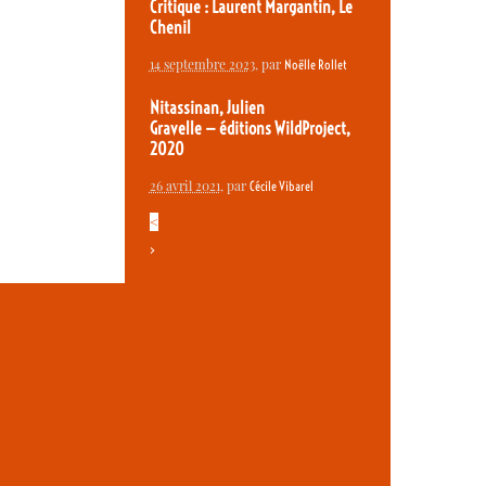
Critique : Laurent Margantin, Le
Chenil
14 septembre 2023
, par
Noëlle Rollet
Nitassinan, Julien
Gravelle — éditions WildProject,
2020
26 avril 2021
, par
Cécile Vibarel
<
>