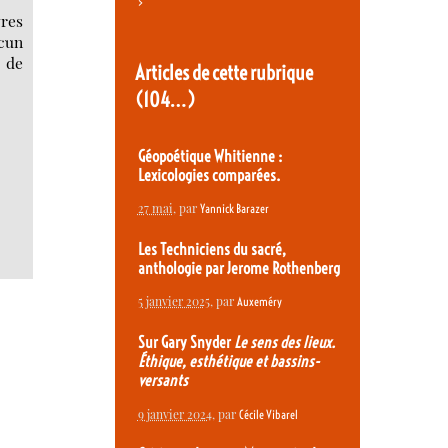
>
vres
ucun
 de
Articles de cette rubrique
(104…)
Géopoétique Whitienne :
Lexicologies comparées.
27 mai
, par
Yannick Barazer
Les Techniciens du sacré,
anthologie par Jerome Rothenberg
5 janvier 2025
, par
Auxeméry
Sur Gary Snyder
Le sens des lieux.
Éthique, esthétique et bassins-
versants
9 janvier 2024
, par
Cécile Vibarel