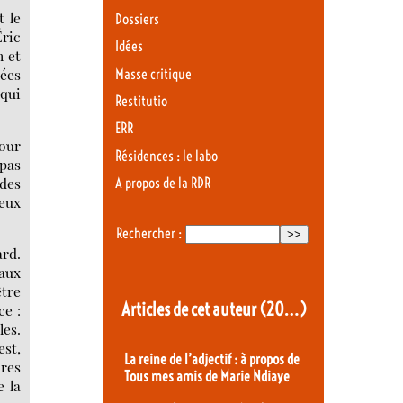
t le
Dossiers
ric
Idées
n et
sées
Masse critique
 qui
Restitutio
ERR
pour
Résidences : le labo
 pas
des
A propos de la RDR
yeux
Rechercher :
ard.
eaux
être
Articles de cet auteur
(20…)
ce :
les.
est,
La reine de l’adjectif : à propos de
ires
Tous mes amis de Marie Ndiaye
e la