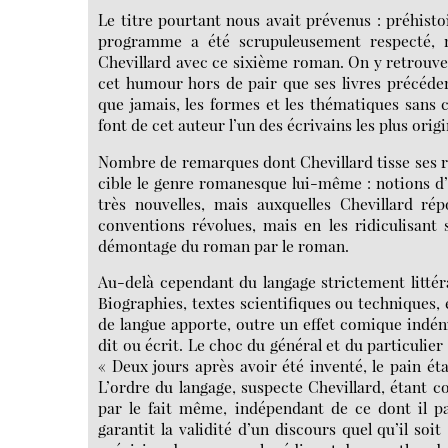
Le titre pourtant nous avait prévenus : préhistoi
programme a été scrupuleusement respecté, m
Chevillard avec ce sixième roman. On y retrouve b
cet humour hors de pair que ses livres précéde
que jamais, les formes et les thématiques sans 
font de cet auteur l’un des écrivains les plus ori
Nombre de remarques dont Chevillard tisse ses r
cible le genre romanesque lui-même : notions d’i
très nouvelles, mais auxquelles Chevillard r
conventions révolues, mais en les ridiculisant
démontage du roman par le roman.
Au-delà cependant du langage strictement littéra
Biographies, textes scientifiques ou techniques, 
de langue apporte, outre un effet comique indéni
dit ou écrit. Le choc du général et du particulie
« Deux jours après avoir été inventé, le pain ét
L’ordre du langage, suspecte Chevillard, étant 
par le fait même, indépendant de ce dont il pa
garantit la validité d’un discours quel qu’il so