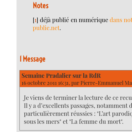
Notes
[
1
]
déjà publié en numérique
dans not
publie.net
.
1 Message
Semaine Pradalier sur la RdR
16 octobre 2011 16:31, par
Pierre-Emmanuel Ma
Je viens de terminer la lecture de ce recu
Il y a d’excellents passages, notamment 
particulièrement réussies : "L’art parod
sous les mers" et "La femme du mort".