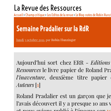
La Revue des Ressources
Accueil
>
Champ critique
>
Les Editos de la revue
>
Le Blog-notes de Robin Hunz
Semaine Pradalier sur la RdR
lundi 3 octobre 2011
, par
Robin Hunzinger
Aujourd’hui sort chez ERR -
Editions
Ressources
le livre papier de Roland Pr
l’inaventure
, deuxième titre papier 
Auteurs
[
1
]
Roland Pradalier est un garçon que je
l’avais découvert il y a presque 10 ans 
et nous avions publié à l’époque son
w