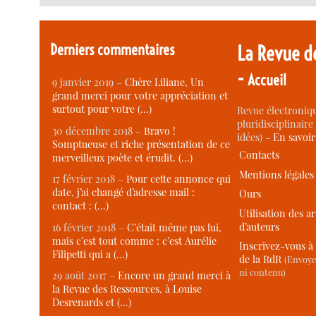
Derniers commentaires
La Revue d
-
Accueil
9 janvier 2019 –
Chère Liliane, Un
grand merci pour votre appréciation et
surtout pour votre (…)
Revue électroniqu
pluridisciplinaire 
30 décembre 2018 –
Bravo !
idées) -
En savoi
Somptueuse et riche présentation de ce
Contacts
merveilleux poète et érudit. (…)
Mentions légales
17 février 2018 –
Pour cette annonce qui
date, j’ai changé d’adresse mail :
Ours
contact : (…)
Utilisation des ar
d’auteurs
16 février 2018 –
C’était même pas lui,
mais c’est tout comme : c’est Aurélie
Inscrivez-vous à 
Filipetti qui a (…)
de la RdR
(Envoye
ni contenu)
29 août 2017 –
Encore un grand merci à
la Revue des Ressources, à Louise
Desrenards et (…)