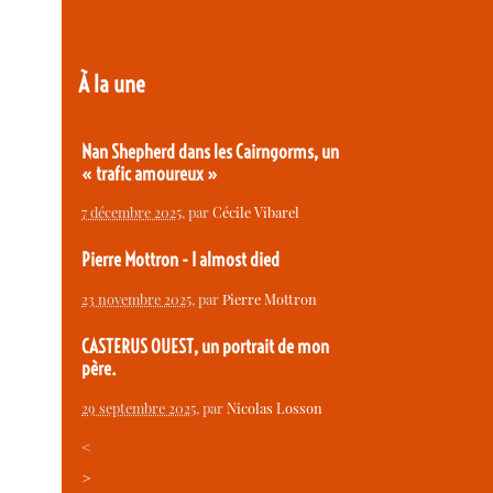
À la une
Nan Shepherd dans les Cairngorms, un
« trafic amoureux »
7 décembre 2025
, par
Cécile Vibarel
Pierre Mottron - I almost died
23 novembre 2025
, par
Pierre Mottron
CASTERUS OUEST, un portrait de mon
père.
29 septembre 2025
, par
Nicolas Losson
<
>