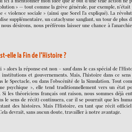
ai ici à mentionner mon idée que le but d’une telle action ne 
olution » — tout comme la grève générale, par exemple, n’était
 « violence sociale » (ainsi que Sorel l’a expliqué). La révolu
ise supplémentaire, un cataclysme sanglant, un tour de plus 
 nous désirons, nous préférons laisser une chance à l’anarchi
t-elle la Fin de l’Histoire ?
i » alors la réponse est non – sauf dans le cas spécial de l’Hist
 institutions et gouvernements. Mais, l’histoire dans ce sens
s le Spectacle, ou dans l’obscénité de la Simulation. Tout c
me psychique », elle tend traditionnellement vers un état p
e. Si les théoriciens français ont raison, nous sommes déjà en
ns le sens de récit) continuera, car il se pourrait que les hum
nt des histoires. Mais l’Histoire, en tant que récit officie
ela devrait, sans aucun doute, travailler à notre avantage.