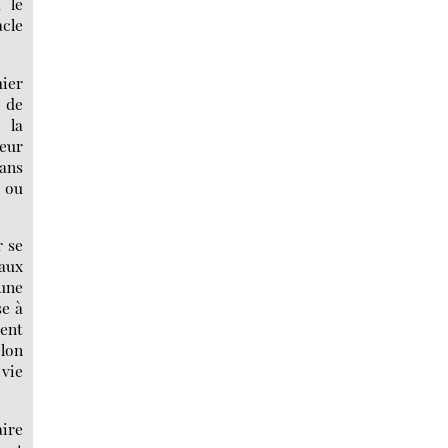
 le
acle
mier
s de
 la
leur
dans
r ou
r se
 aux
 une
se à
ment
elon
 vie
ire