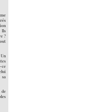
omme
rés
tion
 Ils
e ?
tout
? Un
utes
t-ce
elui
 sa
u de
bles