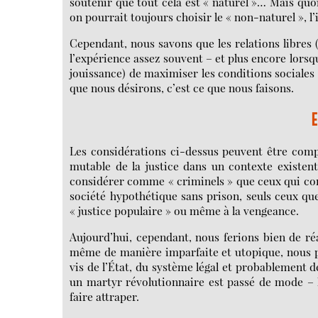
soutenir que tout cela est « naturel »… Mais quoi ?
on pourrait toujours choisir le « non-naturel », l
Cependant, nous savons que les relations libres 
l’expérience assez souvent – et plus encore lorsque
jouissance) de maximiser les conditions sociales 
que nous désirons, c’est ce que nous faisons.
E
Les considérations ci-dessus peuvent être comp
mutable de la justice dans un contexte existent
considérer comme « criminels » que ceux qui cont
société hypothétique sans prison, seuls ceux que 
« justice populaire » ou même à la vengeance.
Aujourd’hui, cependant, nous ferions bien de réa
même de manière imparfaite et utopique, nous pl
vis de l’État, du système légal et probablement d
un martyr révolutionnaire est passé de mode – l
faire attraper.