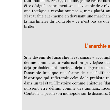
(Autonomedia, NY, 1991) ; donc, je me restreindr
être désigné proprement sous le vocable de « rév
une tactique « révolutionnaire », mais plutôt une
s’est trahie elle-même en devenant une marchand
la machinerie du Contrôle – ce n’est pas ce que
briller.
L’anarchie es
Si le devenir de l’anarchie n’est jamais « accompl
définie comme auto-valorisation privilégiée des
déjà probablement morte, a déjà « disparu » dan
l’anarchie implique une forme de « paléolithis
historique qui refléterait celui de la préhistoir
dans un tel état. L’histoire comme l’histoire (da
puissent être définis comme des animaux raconta
Contrôle, a perdu son monopole sur le discours. C