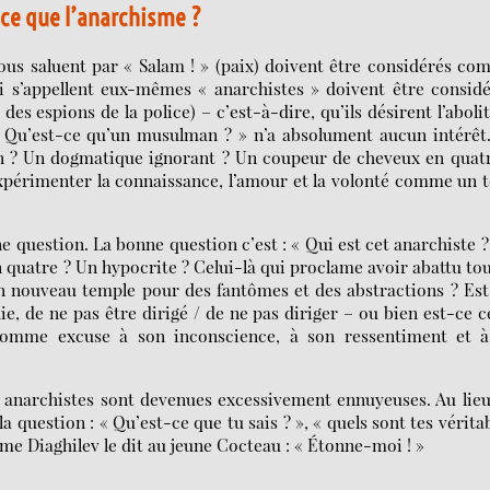
ce que l’anarchisme ?
us saluent par « Salam ! » (paix) doivent être considérés c
s’appellent eux-mêmes « anarchistes » doivent être considé
es espions de la police) – c’est-à-dire, qu’ils désirent l’aboli
« Qu’est-ce qu’un musulman ? » n’a absolument aucun intérêt.
n ? Un dogmatique ignorant ? Un coupeur de cheveux en quatr
expérimenter la connaissance, l’amour et la volonté comme un 
ne question. La bonne question c’est : « Qui est cet anarchiste 
quatre ? Un hypocrite ? Celui-là qui proclame avoir abattu to
r un nouveau temple pour des fantômes et des abstractions ? Es
hie, de ne pas être dirigé / de ne pas diriger – ou bien est-ce c
e comme excuse à son inconscience, à son ressentiment et à
s anarchistes sont devenues excessivement ennuyeuses. Au lie
a question : « Qu’est-ce que tu sais ? », « quels sont tes vérita
omme Diaghilev le dit au jeune Cocteau : « Étonne-moi ! »