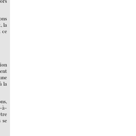
lors
sons
, la
t ce
tion
ment
 une
à la
ons,
s-à-
être
s se