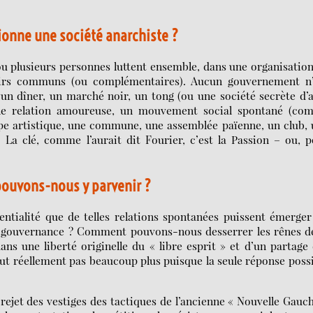
onne une société anarchiste ?
u plusieurs personnes luttent ensemble, dans une organisatio
désirs communs (ou complémentaires). Aucun gouvernement n’
un dîner, un marché noir, un tong (ou une société secrète d’
ne relation amoureuse, un mouvement social spontané (co
upe artistique, une commune, une assemblée païenne, un club,
a clé, comme l’aurait dit Fourier, c’est la Passion – ou, 
uvons-nous y parvenir ?
tialité que de telles relations spontanées puissent émerge
a gouvernance ? Comment pouvons-nous desserrer les rênes d
ns une liberté originelle du « libre esprit » et d’un partage
aut réellement pas beaucoup plus puisque la seule réponse poss
rejet des vestiges des tactiques de l’ancienne « Nouvelle Gauc