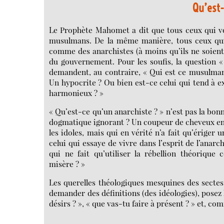
Qu’est-
Le Prophète Mahomet a dit que tous ceux qui vo
musulmans. De la même manière, tous ceux qui 
comme des anarchistes (à moins qu’ils ne soient d
du gouvernement. Pour les soufis, la question 
demandent, au contraire, « Qui est ce musulma
Un hypocrite ? Ou bien est-ce celui qui tend à 
harmonieux ? »
« Qu’est-ce qu’un anarchiste ? » n’est pas la bon
dogmatique ignorant ? Un coupeur de cheveux en 
les idoles, mais qui en vérité n’a fait qu’érige
celui qui essaye de vivre dans l’esprit de l’anarc
qui ne fait qu’utiliser la rébellion théoriqu
misère ? »
Les querelles théologiques mesquines des secte
demander des définitions (des idéologies), posez l
désirs ? », « que vas-tu faire à présent ? » et, c