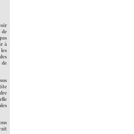
voir
t de
 pas
ir à
 les
des
 de
sus
tite
dre
elle
les
ions
rait