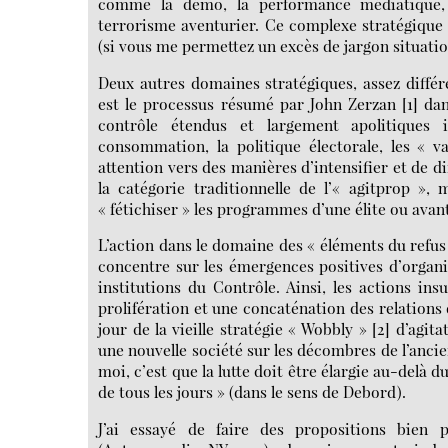
comme la démo, la performance médiatique, la
terrorisme aventurier. Ce complexe stratégique
(si vous me permettez un excès de jargon situatio
Deux autres domaines stratégiques, assez différ
est le processus résumé par John Zerzan [1] da
contrôle étendus et largement apolitiques i
consommation, la politique électorale, les « va
attention vers des manières d’intensifier et de d
la catégorie traditionnelle de l’« agitprop », 
« fétichiser » les programmes d’une élite ou ava
L’action dans le domaine des « éléments du refus 
concentre sur les émergences positives d’organi
institutions du Contrôle. Ainsi, les actions in
prolifération et une concaténation des relations 
jour de la vieille stratégie « Wobbly » [2] d’agi
une nouvelle société sur les décombres de l’ancie
moi, c’est que la lutte doit être élargie au-delà d
de tous les jours » (dans le sens de Debord).
J’ai essayé de faire des propositions bien