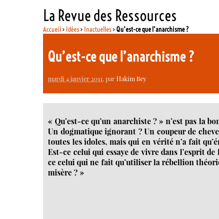
La Revue des Ressources
Accueil
>
Idées
>
Inactuelles
>
Qu’est-ce que l’anarchisme ?
Qu’est-ce que l’anarchisme ?
mardi 4 janvier 2011
, par
Hakim Bey
« Qu’est-ce qu’un anarchiste ? » n’est pas la bo
Un dogmatique ignorant ? Un coupeur de cheveux
toutes les idoles, mais qui en vérité n’a fait q
Est-ce celui qui essaye de vivre dans l’esprit de 
ce celui qui ne fait qu’utiliser la rébellion thé
misère ? »