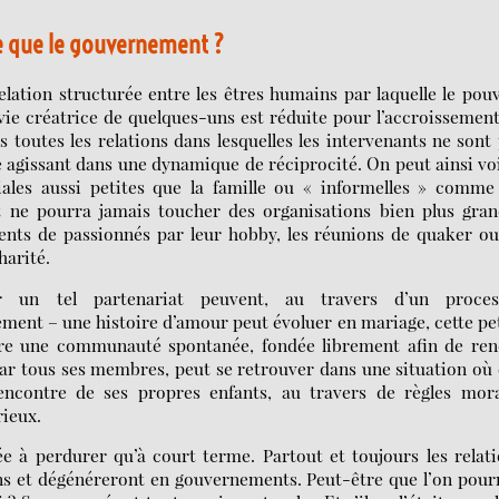
e que le gouvernement ?
ation structurée entre les êtres humains par laquelle le pou
 vie créatrice de quelques-uns est réduite pour l’accroissemen
s toutes les relations dans lesquelles les intervenants ne sont
 agissant dans une dynamique de réciprocité. On peut ainsi vo
ales aussi petites que la famille ou « informelles » comme
 ne pourra jamais toucher des organisations bien plus gran
nts de passionnés par leur hobby, les réunions de quaker ou
harité.
r un tel partenariat peuvent, au travers d’un proces
ement – une histoire d’amour peut évoluer en mariage, cette pe
core une communauté spontanée, fondée librement afin de ren
ar tous ses membres, peut se retrouver dans une situation où 
encontre de ses propres enfants, au travers de règles mora
rieux.
née à perdurer qu’à court terme. Partout et toujours les relat
ns et dégénéreront en gouvernements. Peut-être que l’on pour