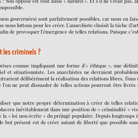
 Son opposé est tout aussi « naturel ». Et s’il ne l’était pas, a
’impossible.
(non gouvernées) sont parfaitement possibles, car nous en fai
 nous luttons pour les créer. L’anarchiste choisit la tâche (l’art
afin de provoquer l’émergence de telles relations. Puisque c’es
t les criminels ?
rises comme impliquant une forme d’« éthique », une défini
iel et situationniste. Les anarchistes ne devraient probable
rarient délibérément la réalisation des relations libres. Dans
l’on ne peut dissuader de telles actions pourront être livrés 
liser que notre propre détermination à créer de telles relati
acera inévitablement dans une position de « criminalité » vi
e la « loi non écrite » du préjugé populaire. Depuis longtemps 
e but présent est de créer autant de liberté que possible san