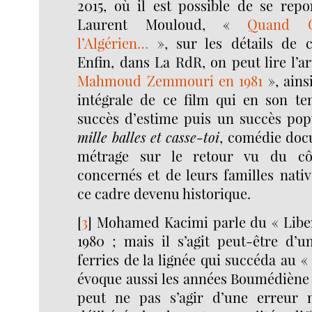
2015, où il est possible de se repor
Laurent Mouloud, «
Quand G
l’Algérien…
», sur les détails de c
Enfin, dans La RdR, on peut lire l’ar
Mahmoud Zemmouri en 1981
», ains
intégrale de ce film qui en son t
succès d’estime puis un succès pop
mille balles et casse-toi
, comédie doc
métrage sur le retour vu du côt
concernés et de leurs familles nativ
ce cadre devenu historique.
[
3
]
Mohamed Kacimi parle du « Liber
1980 ; mais il s’agit peut-être d’u
ferries de la lignée qui succéda au « 
évoque aussi les années Boumédiène 
peut ne pas s’agir d’une erreur