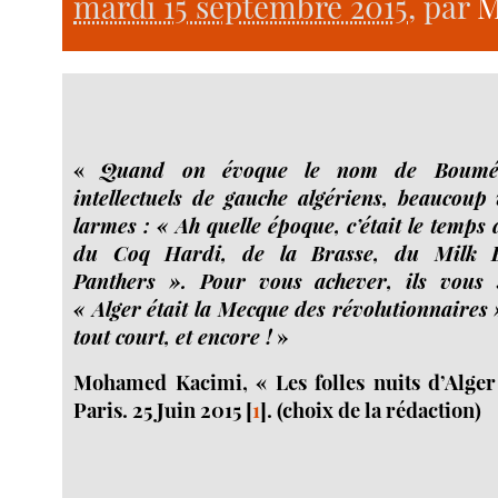
mardi 15 septembre 2015
, par
M
«
Quand on évoque le nom de Bouméd
intellectuels de gauche algériens, beaucou
larmes : « Ah quelle époque, c’était le temps
du Coq Hardi, de la Brasse, du Milk B
Panthers ». Pour vous achever, ils vous 
« Alger était la Mecque des révolutionnaires 
tout court, et encore !
»
Mohamed Kacimi, « Les folles nuits d’Alger
Paris. 25 Juin 2015
[
1
]
. (choix de la rédaction)