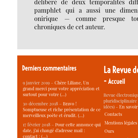
délibéré de deux temporalités dif
pamphlet qui a aussi une dimen
onirique — comme presque tou
chroniques de cet auteur.
Derniers commentaires
La Revue d
-
Accueil
9 janvier 2019 –
Chère Liliane, Un
grand merci pour votre appréciation et
surtout pour votre (…)
Revue électroniqu
pluridisciplinaire 
30 décembre 2018 –
Bravo !
idées) -
En savoi
Somptueuse et riche présentation de ce
Contacts
merveilleux poète et érudit. (…)
Mentions légales
17 février 2018 –
Pour cette annonce qui
date, j’ai changé d’adresse mail :
Ours
contact : (…)