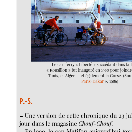
Le car-ferry « Liberté » succédant dans la 
« Rousillon » fut inauguré en 1980 pour joindr
Tunis, et Alger — et également la Corse. (Sou
Paris-Dakar
», 1986)
P.-S.
–
Une version de cette chronique du 23 j
jour dans le magasine
Chouf-Chouf
.
–
En logo, le cap Matifou aujourd’hui Bor