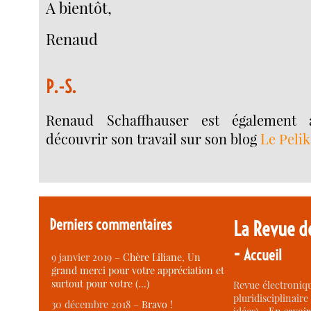
A bientôt,
Renaud
P.-S.
Renaud Schaffhauser est également 
découvrir son travail sur son blog
Le Peli
Derniers commentaires
La Revue d
-
Accueil
9 janvier 2019 –
Chère Liliane, Un
grand merci pour votre appréciation et
surtout pour votre (…)
Revue électroniqu
pluridisciplinaire 
30 décembre 2018 –
Bravo !