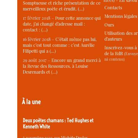
idées) -
En savoi
Somptueuse et riche présentation de ce
Contacts
merveilleux poète et érudit. (…)
Mentions légales
17 février 2018 –
Pour cette annonce qui
date, j’ai changé d’adresse mail :
Ours
contact : (…)
Utilisation des ar
d’auteurs
16 février 2018 –
C’était même pas lui,
mais c’est tout comme : c’est Aurélie
Inscrivez-vous à 
Filipetti qui a (…)
de la RdR
(Envoye
ni contenu)
29 août 2017 –
Encore un grand merci à
la Revue des Ressources, à Louise
Desrenards et (…)
À la une
Deux poètes chamans : Ted Hughes et
Kenneth White
6 novembre 2022
, par
Michèle Duclos