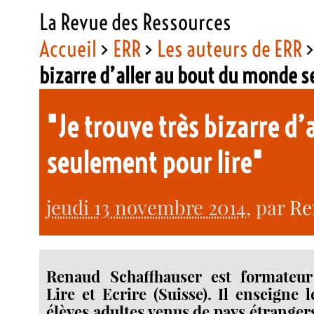
La Revue des Ressources
Accueil
>
ERR
>
Les auteurs de ERR
bizarre d’aller au bout du monde s
"Je trouve très bizarre d
seulement pour lire"
jeudi 13 novembre 2014
, par
Re
Renaud Schaffhauser est formateur 
Lire et Ecrire (Suisse). Il enseigne 
élèves adultes venus de pays étrangers,