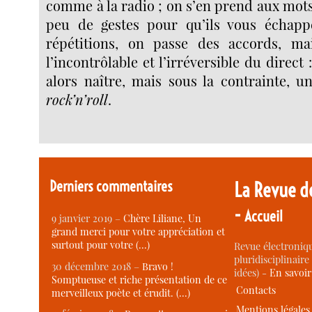
comme à la radio ; on s’en prend aux mots 
peu de gestes pour qu’ils vous échapp
répétitions, on passe des accords, ma
l’incontrôlable et l’irréversible du direct 
alors naître, mais sous la contrainte, 
rock’n’roll
.
Derniers commentaires
La Revue d
-
Accueil
9 janvier 2019 –
Chère Liliane, Un
grand merci pour votre appréciation et
surtout pour votre (…)
Revue électroniqu
pluridisciplinaire 
30 décembre 2018 –
Bravo !
idées) -
En savoi
Somptueuse et riche présentation de ce
Contacts
merveilleux poète et érudit. (…)
Mentions légales