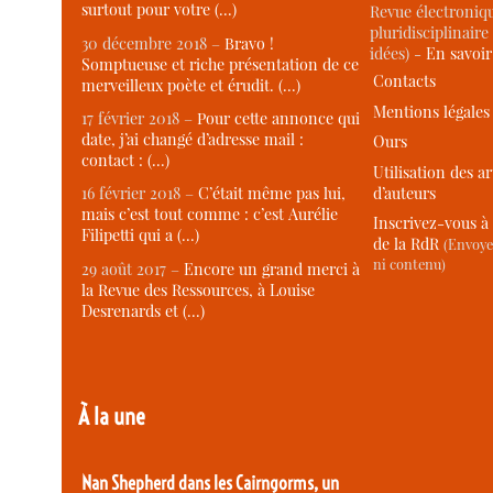
surtout pour votre (…)
Revue électroniqu
pluridisciplinaire 
30 décembre 2018 –
Bravo !
idées) -
En savoi
Somptueuse et riche présentation de ce
Contacts
merveilleux poète et érudit. (…)
Mentions légales
17 février 2018 –
Pour cette annonce qui
date, j’ai changé d’adresse mail :
Ours
contact : (…)
Utilisation des ar
d’auteurs
16 février 2018 –
C’était même pas lui,
mais c’est tout comme : c’est Aurélie
Inscrivez-vous à 
Filipetti qui a (…)
de la RdR
(Envoye
ni contenu)
29 août 2017 –
Encore un grand merci à
la Revue des Ressources, à Louise
Desrenards et (…)
À la une
Nan Shepherd dans les Cairngorms, un