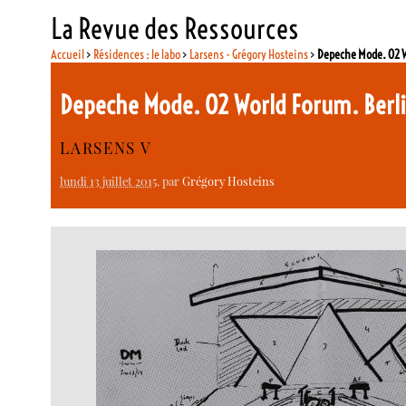
La Revue des Ressources
Accueil
>
Résidences : le labo
>
Larsens - Grégory Hosteins
>
Depeche Mode. O2 W
Depeche Mode. O2 World Forum. Berl
LARSENS V
lundi 13 juillet 2015
, par
Grégory Hosteins