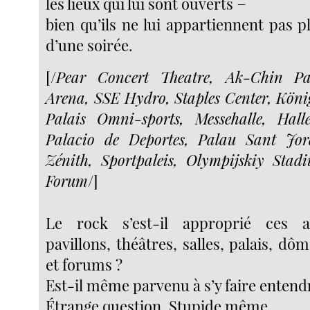
les lieux qui lui sont ouverts −
bien qu’ils ne lui appartiennent pas 
d’une soirée.
[/
Pear Concert Theatre, Ak-Chin Pav
Arena, SSE Hydro, Staples Center, Köni
Palais Omni-sports, Messehalle, Hal
Palacio de Deportes, Palau Sant Jor
Zénith, Sportpaleis, Olympijskiy Sta
Forum
/]
Le rock s’est-il approprié ces a
pavillons, théâtres, salles, palais, dôm
et forums ?
Est-il même parvenu à s’y faire entend
Étrange question. Stupide même.