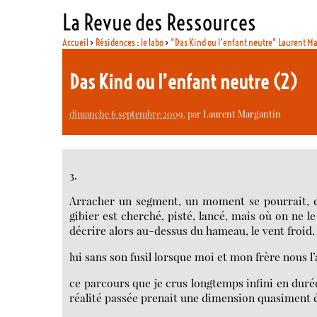
La Revue des Ressources
Accueil
>
Résidences : le labo
>
"Das Kind ou l’enfant neutre" Laurent M
Das Kind ou l’enfant neutre (2)
dimanche 6 septembre 2009
, par
Laurent Margantin
3.
Arracher un segment, un moment se pourrait, es
gibier est cherché, pisté, lancé, mais où on ne le
décrire alors au-dessus du hameau, le vent froid, 
lui sans son fusil lorsque moi et mon frère nous
ce parcours que je crus longtemps infini en durée
réalité passée prenait une dimension quasiment 