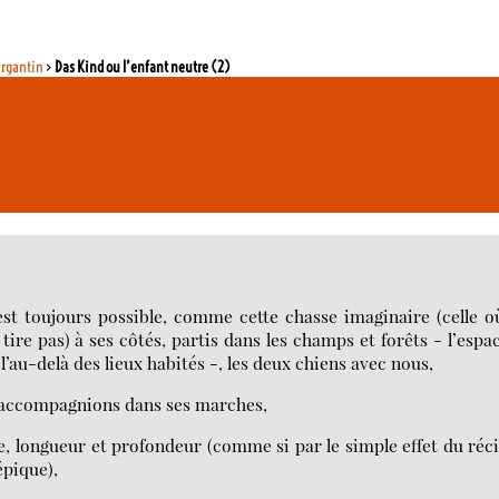
argantin
>
Das Kind ou l’enfant neutre (2)
t toujours possible, comme cette chasse imaginaire (celle o
 tire pas) à ses côtés, partis dans les champs et forêts - l’espa
l’au-delà des lieux habités -, les deux chiens avec nous,
 l’accompagnions dans ses marches,
, longueur et profondeur (comme si par le simple effet du réci
épique),