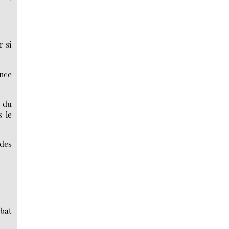
r si
ence
e du
 le
 des
ébat