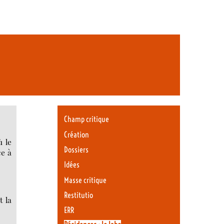
Champ critique
Création
ù le
Dossiers
ce à
Idées
Masse critique
Restitutio
t la
ERR