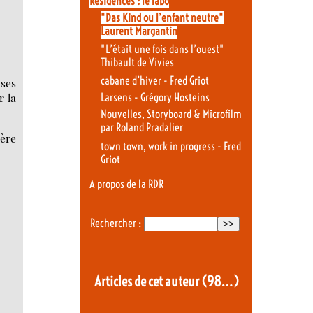
Résidences : le labo
"Das Kind ou l’enfant neutre"
Laurent Margantin
"L’était une fois dans l’ouest"
Thibault de Vivies
cabane d’hiver - Fred Griot
 ses
r la
Larsens - Grégory Hosteins
Nouvelles, Storyboard & Microfilm
par Roland Pradalier
père
town town, work in progress - Fred
Griot
A propos de la RDR
Rechercher :
Articles de cet auteur
(98…)