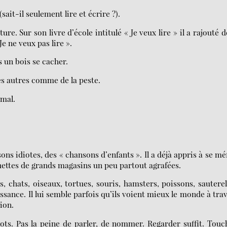
ait-il seulement lire et écrire ?).
ure. Sur son livre d’école intitulé « Je veux lire » il a rajouté 
e ne veux pas lire ».
ns un bois se cacher.
des autres comme de la peste.
imal.
ons idiotes, des « chansons d’enfants ». Il a déjà appris à se mé
quettes de grands magasins un peu partout agrafées.
s, chats, oiseaux, tortues, souris, hamsters, poissons, sauterel
sance. Il lui semble parfois qu’ils voient mieux le monde à tra
sion.
ts. Pas la peine de parler, de nommer. Regarder suffit. Touc