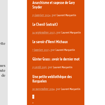
Anarchisme et sagesse de Gary
Snyder
13 janvier 2024
, par
Laurent Margantin
Le Chenil (extrait)
14 septembre 2023
, par
Laurent Margantin
Le savoir d’Henri Michaux
ette
7 janvier 2023
, par
Laurent Margantin
Günter Grass : avoir le dernier mot
gues
13 avril 2015
, par
Laurent Margantin
oute
, de
Une petite webliothèque des
Kerguelen
10 novembre 2014
, par
Laurent Margantin
<
>