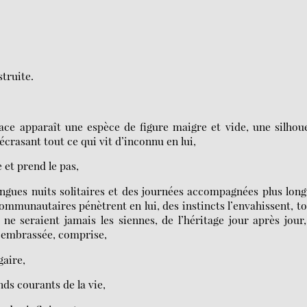
truite.
ace apparaît une espèce de figure maigre et vide, une silhou
crasant tout ce qui vit d’inconnu en lui,
 et prend le pas,
longues nuits solitaires et des journées accompagnées plus lon
ommunautaires pénètrent en lui, des instincts l’envahissent, t
ne seraient jamais les siennes, de l’héritage jour après jour
e, embrassée, comprise,
gaire,
nds courants de la vie,