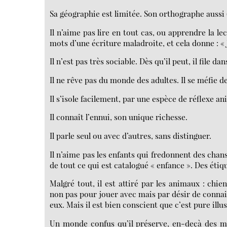
Sa géographie est limitée. Son orthographe aussi (s
Il n’aime pas lire en tout cas, ou apprendre la lect
mots d’une écriture maladroite, et cela donne : « J
Il n’est pas très sociable. Dès qu’il peut, il file da
Il ne rêve pas du monde des adultes. Il se méfie 
Il s’isole facilement, par une espèce de réflexe an
Il connaît l’ennui, son unique richesse.
Il parle seul ou avec d’autres, sans distinguer.
Il n’aime pas les enfants qui fredonnent des chans
de tout ce qui est catalogué « enfance ». Des éti
Malgré tout, il est attiré par les animaux : chien
non pas pour jouer avec mais par désir de connais
eux. Mais il est bien conscient que c’est pure illu
Un monde confus qu’il préserve, en-deçà des mo