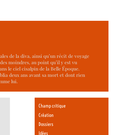
es de la diva, ainsi qu’un récit de voyage
 des moindres, au point qu’il y est vu
 le ciel cisalpin de la Belle Époque.
blia deux ans avant sa mort et dont rien
omme lui.
Champ critique
Création
Dossiers
Idées