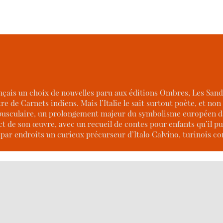
nçais un choix de nouvelles paru aux éditions Ombres, Les Sandal
re de Carnets indiens. Mais l’Italie le sait surtout poète, et non
usculaire, un prolongement majeur du symbolisme européen dans
t de son œuvre, avec un recueil de contes pour enfants qu’il pu
re par endroits un curieux précurseur d’Italo Calvino, turinois c