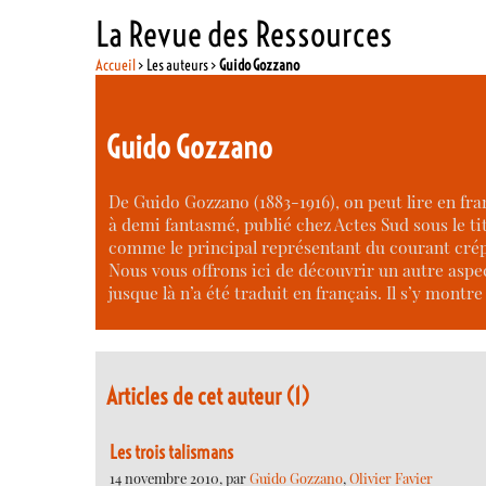
La Revue des Ressources
Accueil
> Les auteurs >
Guido Gozzano
Guido Gozzano
De Guido Gozzano (1883-1916), on peut lire en fra
à demi fantasmé, publié chez Actes Sud sous le tit
comme le principal représentant du courant crép
Nous vous offrons ici de découvrir un autre aspec
jusque là n’a été traduit en français. Il s’y mont
Articles de cet auteur (1)
Les trois talismans
14 novembre 2010, par
Guido Gozzano
,
Olivier Favier