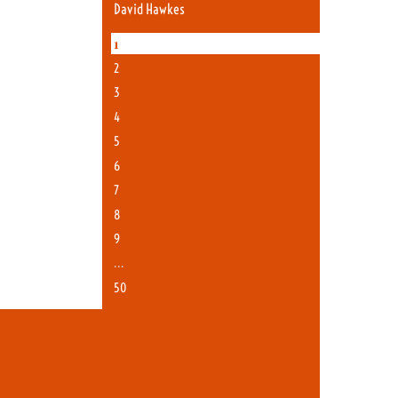
David Hawkes
1
2
3
4
5
6
7
8
9
…
50