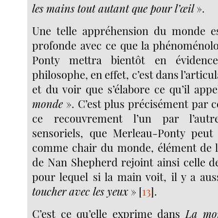
les mains tout autant que pour l’œil
».
Une telle appréhension du monde e
profonde avec ce que la phénoménolo
Ponty mettra bientôt en évidenc
philosophe, en effet, c’est dans l’artic
et du voir que s’élabore ce qu’il app
monde
». C’est plus précisément par ce
ce recouvrement l’un par l’aut
sensoriels, que Merleau-Ponty peut 
comme chair du monde, élément de l’Ê
de Nan Shepherd rejoint ainsi celle 
pour lequel si la main voit, il y a au
toucher avec les yeux
»
[
13
]
.
C’est ce qu’elle exprime dans
La mon