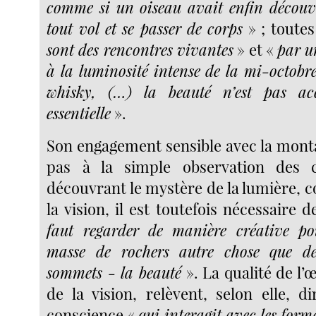
comme si un oiseau avait enfin découv
tout vol et se passer de corps
» ; toutes
sont des rencontres vivantes
» et «
par u
à la luminosité intense de la mi-octobr
whisky, (…) la beauté n’est pas acce
essentielle
».
Son engagement sensible avec la monta
pas à la simple observation des ch
découvrant le mystère de la lumière, con
la vision, il est toutefois nécessaire 
faut regarder de manière créative po
masse de rochers autre chose que des
sommets - la beauté
». La qualité de l’œ
de la vision, relèvent, selon elle, d
conscience «
qui interagit avec les for