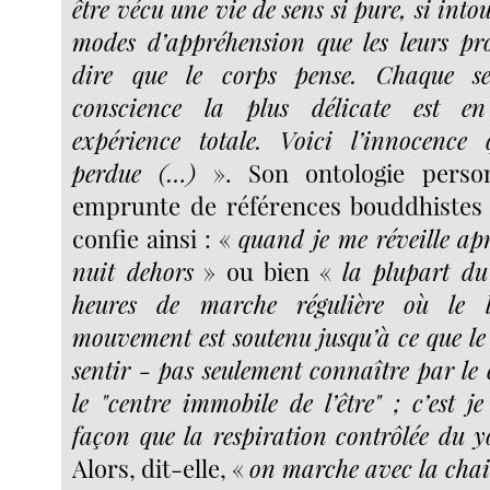
être vécu une vie de sens si pure, si into
modes d’appréhension que les leurs pr
dire que le corps pense. Chaque s
conscience la plus délicate est 
expérience totale. Voici l’innocenc
perdue (…)
». Son ontologie person
emprunte de références bouddhistes o
confie ainsi : «
quand je me réveille apr
nuit dehors
» ou bien «
la plupart du
heures de marche régulière où le
mouvement est soutenu jusqu’à ce que l
sentir - pas seulement connaître par l
le "centre immobile de l’être" ; c’est j
façon que la respiration contrôlée du y
Alors, dit-elle, «
on marche avec la chai