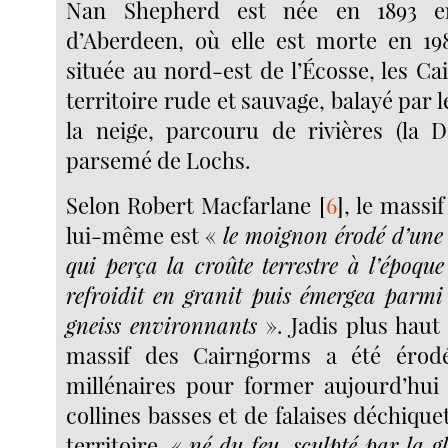
Nan Shepherd est née en 1893 e
d’Aberdeen, où elle est morte en 198
située au nord-est de l’Écosse, les C
territoire rude et sauvage, balayé par le
la neige, parcouru de rivières (la D
parsemé de Lochs.
Selon Robert Macfarlane
[
6
]
, le massi
lui-même est «
le moignon érodé d’un
qui perça la croûte terrestre à l’époqu
refroidit en granit puis émergea parmi l
gneiss environnants
». Jadis plus haut 
massif des Cairngorms a été érod
millénaires pour former aujourd’hui
collines basses et de falaises déchique
territoire, «
né du feu, sculpté par la gl