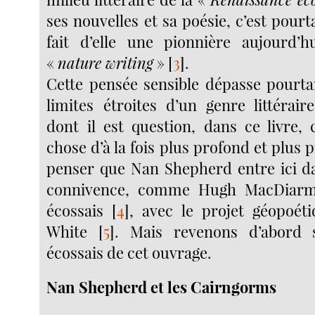
ses nouvelles et sa poésie, c’est pourta
fait d’elle une pionnière aujourd’
«
nature writing
»
[
3
]
.
Cette pensée sensible dépasse pourta
limites étroites d’un genre littérair
dont il est question, dans ce livre, 
chose d’à la fois plus profond et plus p
penser que Nan Shepherd entre ici d
connivence, comme Hugh MacDiarmi
écossais
[
4
]
, avec le projet géopoét
White
[
5
]
. Mais revenons d’abord 
écossais de cet ouvrage.
Nan Shepherd et les Cairngorms