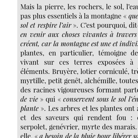
Mais la pierre, les rochers, le sol, l’ea
pas plus essentiels à la montagne «
que
sol et respire l’air
». C’est pourquoi, dit
en venir aux choses vivantes à travers l
créent, car la montagne est une et indivi
plantes, en particulier, témoigne d
vivant sur ces terres exposées à
éléments. Bruyère, lotier corniculé, trè
myrtille, petit genêt, alchémille, toute
des racines vigoureuses formant par
de vie
» qui «
conservent sous le sol l’én
plante
». Les arbres et les plantes ont
et des saveurs qui rendent fou : o
serpolet, genévrier, myrte des marais.
elle, «
a besoin de la pluie pour libérer s