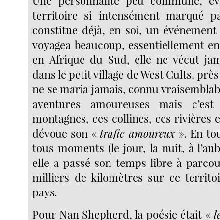
Une personnalité peu commune, év
territoire si intensément marqué pa
constitue déjà, en soi, un événement s
voyagea beaucoup, essentiellement en
en Afrique du Sud, elle ne vécut jam
dans le petit village de West Cults, prè
ne se maria jamais, connu vraisembla
aventures amoureuses mais c’est
montagnes, ces collines, ces rivières et
dévoue son «
trafic amoureux
». En tou
tous moments (le jour, la nuit, à l’au
elle a passé son temps libre à parcou
milliers de kilomètres sur ce territo
pays.
Pour Nan Shepherd, la poésie était «
l