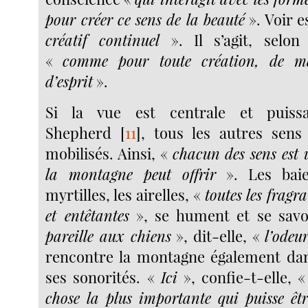
pour créer ce sens de la beauté
». Voir e
créatif continuel
». Il s’agit, selo
«
comme pour toute création, de ma
d’esprit
».
Si la vue est centrale et puis
Shepherd
[
11
]
, tous les autres sens
mobilisés. Ainsi, «
chacun des sens est 
la montagne peut offrir
». Les baie
myrtilles, les airelles, «
toutes les frag
et entêtantes
», se hument et se sav
pareille aux chiens
», dit-elle, «
l’odeu
rencontre la montagne également dan
ses sonorités. «
Ici
», confie-t-elle, 
chose la plus importante qui puisse êtr