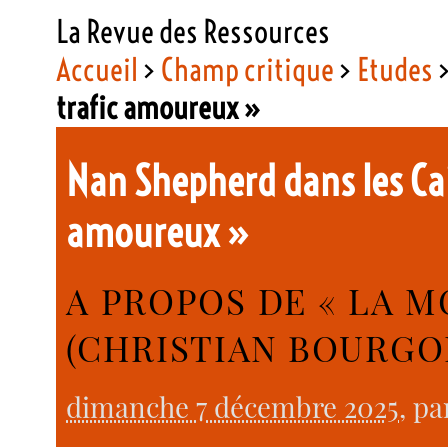
La Revue des Ressources
Accueil
>
Champ critique
>
Etudes
trafic amoureux »
Nan Shepherd dans les Ca
amoureux »
A PROPOS DE « LA 
(CHRISTIAN BOURGOI
dimanche 7 décembre 2025
, p