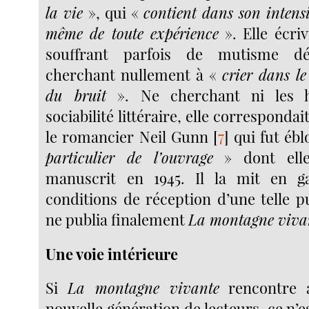
la vie
», qui «
contient dans son intensi
même de toute expérience
». Elle écri
souffrant parfois de mutisme dé
cherchant nullement à «
crier dans le
du bruit
». Ne cherchant ni les h
sociabilité littéraire, elle corresponda
le romancier Neil Gunn
[
7
]
qui fut ébl
particulier de l’ouvrage
» dont elle 
manuscrit en 1945. Il la mit en 
conditions de réception d’une telle pu
ne publia finalement
La montagne viva
Une voie intérieure
Si
La montagne vivante
rencontre a
nouvelle génération de lecteurs, ce n’