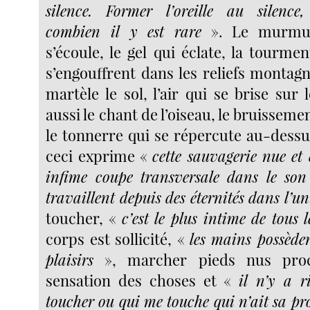
silence. Former l’oreille au silence,
combien il y est rare
». Le murmur
s’écoule, le gel qui éclate, la tourme
s’engouffrent dans les reliefs montagn
martèle le sol, l’air qui se brise sur
aussi le chant de l’oiseau, le bruisseme
le tonnerre qui se répercute au-dessu
ceci exprime «
cette sauvagerie nue et 
infime coupe transversale dans le son
travaillent depuis des éternités dans l’un
toucher, «
c’est le plus intime de tous l
corps est sollicité, «
les mains possèden
plaisirs
», marcher pieds nus proc
sensation des choses et «
il n’y a r
toucher ou qui me touche qui n’ait sa pr