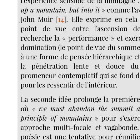
l’expérience sensible de la montagne 
up a mountain, but into it
» comme l’av
John Muir
[
14
]
. Elle exprime en cela 
point de vue entre l’ascension de 
recherche la « performance » et exe
domination (le point de vue du somm
à une forme de pensée hiérarchique et
la pénétration lente et douce d
promeneur contemplatif qui se fond d
pour les ressentir de l’intérieur.
La seconde idée prolonge la premièr
où «
we must abandon the summit as
principle of mountains
» pour s’exerc
approche multi-focale et vagabonde.
poésie est une tentative pour réunifi