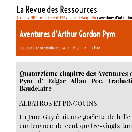
La Revue des Ressources
Accueil
>
ERR
>
Les auteurs de ERR
>
Laurent Margantin
>
Aventures d’Arthur G
Aventures d’Arthur Gordon Pym
mercredi 12 novembre 2014
, par
Edgar Allan Poe
Quatorzième chapitre des Aventures 
Pym d’ Edgar Allan Poe, traduct
Baudelaire
ALBATROS ET PINGOUINS.
La Jane Guy était une goëlette de belle
contenance de cent quatre-vingts tonn