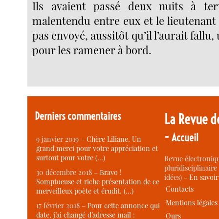
Ils avaient passé deux nuits à te
malentendu entre eux et le lieutenant 
pas envoyé, aussitôt qu’il l’aurait fall
pour les ramener à bord.
Derniers commentaires
La Revue d
-
Accueil
9 janvier 2019 –
Chère Liliane, Un
grand merci pour votre appréciation et
surtout pour votre (…)
Revue électroniqu
pluridisciplinaire 
30 décembre 2018 –
Bravo !
idées) -
En savoi
Somptueuse et riche présentation de ce
Contacts
merveilleux poète et érudit. (…)
Mentions légales
17 février 2018 –
Pour cette annonce qui
date, j’ai changé d’adresse mail :
Ours