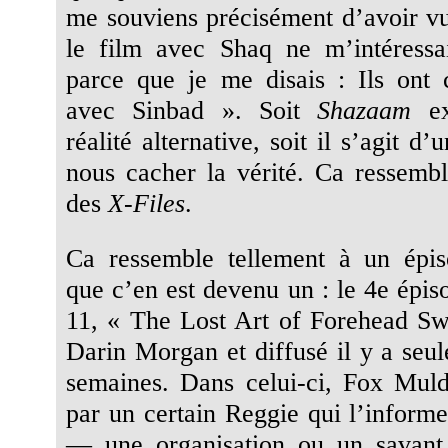
me souviens précisément d’avoir vu
le film avec Shaq ne m’intéressa
parce que je me disais : Ils ont c
avec Sinbad ». Soit
Shazaam
ex
réalité alternative, soit il s’agit d
nous cacher la vérité. Ca ressemb
des
X-Files
.
Ca ressemble tellement à un épi
que c’en est devenu un : le 4e épis
11, « The Lost Art of Forehead Swe
Darin Morgan et diffusé il y a seu
semaines. Dans celui-ci, Fox Muld
par un certain Reggie qui l’inform
— une organisation ou un savan