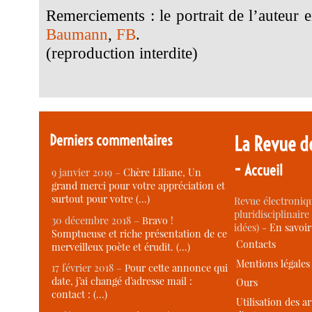
Remerciements : le portrait de l’auteur
Baumann
,
FB
.
(reproduction interdite)
Derniers commentaires
La Revue d
-
Accueil
9 janvier 2019 –
Chère Liliane, Un
grand merci pour votre appréciation et
surtout pour votre (…)
Revue électroniqu
pluridisciplinaire 
30 décembre 2018 –
Bravo !
idées) -
En savoi
Somptueuse et riche présentation de ce
Contacts
merveilleux poète et érudit. (…)
Mentions légales
17 février 2018 –
Pour cette annonce qui
date, j’ai changé d’adresse mail :
Ours
contact : (…)
Utilisation des ar