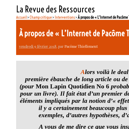
La Revue des Ressources
Accueil
>
Champ critique
>
Interventions
>
À propos de « L’Internet de Pacôme
À propos de « L’Internet de Pacôme 
vendredi 9 février 2018
, par
Pacôme Thiellement
A
lors voilà le dea
première ébauche de long article ou de p
(pour
Mon Lapin Quotidien No 6
probabl
pour un livre). Il fait état d’un premier 
éléments impliqués par la notion d’« eff
il y a certainement beaucoup plus
exemples, d’autres hypothèses, d’a
A vous de me dire ce que vous insp