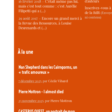
d’auteurs
16 février 2018 –
C’était même pas lui,
mais c’est tout comme : c’est Aurélie
Inscrivez-vous à 
Filipetti qui a (…)
de la RdR
(Envoye
ni contenu)
29 août 2017 –
Encore un grand merci à
la Revue des Ressources, à Louise
Desrenards et (…)
À la une
Nan Shepherd dans les Cairngorms, un
« trafic amoureux »
7 décembre 2025
, par
Cécile Vibarel
Pierre Mottron - I almost died
23 novembre 2025
, par
Pierre Mottron
CASTERUS OUEST, un portrait de mon