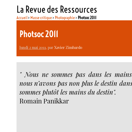
La Revue des Ressources
Accueil
>
Masse critique
>
Photographie
>
Photsoc 2011
Photsoc 2011
lundi 2 mai 2011
, par
Xavier Zimbardo
" Nous ne sommes pas dans les mains
nous n’avons pas non plus le destin dan
sommes plutôt les mains du destin".
Romain Panikkar