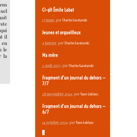
’eus
Ci-gît Émile Labat
tuel
nait
13 mars
, par
Charles Garatynski
este
 qui
Jeunes et orgueilleux
t il
n en
4 janvier
, par
Charles Garatynski
n le
Ma mère
 la
2 août 2025
, par
Charles Garatynski
Fragment d’un journal du dehors —
7/7
28 novembre 2024
, par
Yann Leblanc
Fragment d’un journal du dehors —
6/7
14 octobre 2024
, par
Yann Leblanc
<