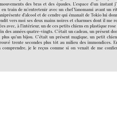
ouvements des bras et des épaules. L’espace d’un instant j
, en train de m’entretenir avec un chef Yanomami avant un ri
mniprésente d’alcool et de cendre qui émanait de Tokio lui don
 tendit vers moi ses deux mains noires et charnues dont il me r
es avec, à l’intérieur, un de ces petits chiens en plastique rose
 fin des années quatre-vingts. C’était un cadeau, un présent don
it plus qu’un bijou. C’était un présent magique, un petit chie
 trouvé trente secondes plus tôt au milieu des immondices. E
n comprendre, je le reçus comme si on venait de me confier