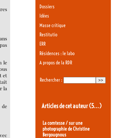
Dossiers
tres
Idées
Masse critique
Restitutio
dans
ERR
 pas
Résidences : le labo
n le
A propos de la RDR
sous
t et
Rechercher :
tait
r la
Articles de cet auteur
(5…)
e de
La comtesse / sur une
photographie de Christine
avec
Bergougnous