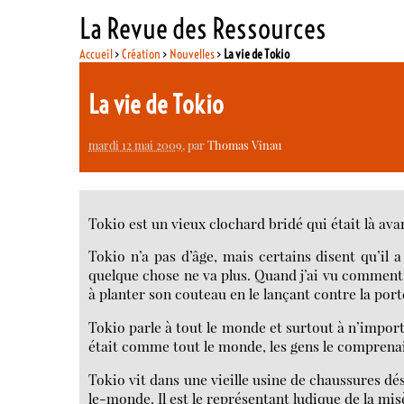
La Revue des Ressources
Accueil
>
Création
>
Nouvelles
>
La vie de Tokio
La vie de Tokio
mardi 12 mai 2009
, par
Thomas Vinau
Tokio est un vieux clochard bridé qui était là ava
Tokio n’a pas d’âge, mais certains disent qu’il 
quelque chose ne va plus. Quand j’ai vu comment, 
à planter son couteau en le lançant contre la porte
Tokio parle à tout le monde et surtout à n’import
était comme tout le monde, les gens le comprenaie
Tokio vit dans une vieille usine de chaussures dé
le-monde. Il est le représentant ludique de la misè