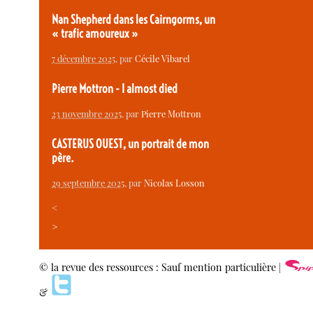
Nan Shepherd dans les Cairngorms, un
« trafic amoureux »
7 décembre 2025
, par
Cécile Vibarel
Pierre Mottron - I almost died
23 novembre 2025
, par
Pierre Mottron
CASTERUS OUEST, un portrait de mon
père.
29 septembre 2025
, par
Nicolas Losson
<
>
© la revue des ressources : Sauf mention particulière |
&