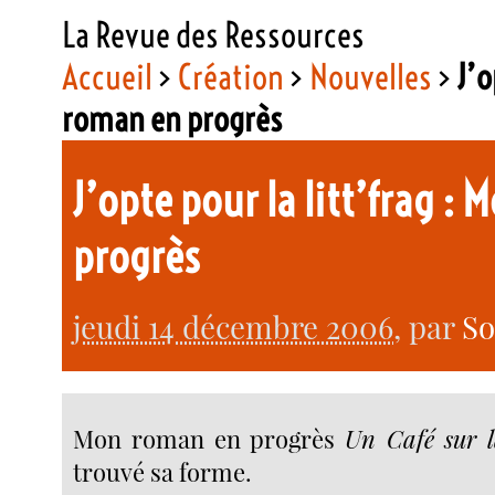
La Revue des Ressources
Accueil
>
Création
>
Nouvelles
>
J’o
roman en progrès
J’opte pour la litt’frag 
progrès
jeudi 14 décembre 2006
, par
So
Mon roman en progrès
Un Café sur l
trouvé sa forme.