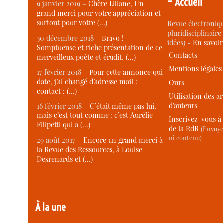
-
Accueil
9 janvier 2019 –
Chère Liliane, Un
grand merci pour votre appréciation et
surtout pour votre (…)
Revue électroniqu
pluridisciplinaire 
30 décembre 2018 –
Bravo !
idées) -
En savoi
Somptueuse et riche présentation de ce
Contacts
merveilleux poète et érudit. (…)
Mentions légales
17 février 2018 –
Pour cette annonce qui
date, j’ai changé d’adresse mail :
Ours
contact : (…)
Utilisation des ar
d’auteurs
16 février 2018 –
C’était même pas lui,
mais c’est tout comme : c’est Aurélie
Inscrivez-vous à 
Filipetti qui a (…)
de la RdR
(Envoye
ni contenu)
29 août 2017 –
Encore un grand merci à
la Revue des Ressources, à Louise
Desrenards et (…)
À la une