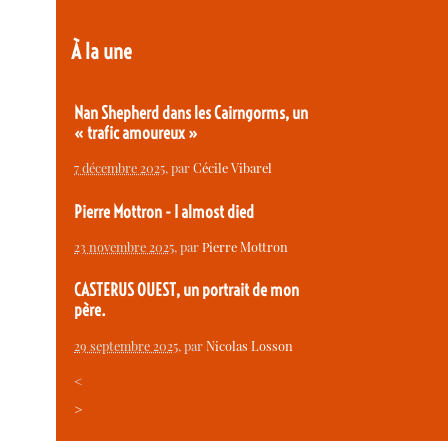
À la une
Nan Shepherd dans les Cairngorms, un
« trafic amoureux »
7 décembre 2025
, par
Cécile Vibarel
Pierre Mottron - I almost died
23 novembre 2025
, par
Pierre Mottron
CASTERUS OUEST, un portrait de mon
père.
29 septembre 2025
, par
Nicolas Losson
<
>