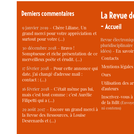
Derniers commentaires
La Revue d
-
Accueil
9 janvier 2019 –
Chère Liliane, Un
grand merci pour votre appréciation et
surtout pour votre (…)
Revue électroniqu
pluridisciplinaire 
30 décembre 2018 –
Bravo !
idées) -
En savoi
Somptueuse et riche présentation de ce
Contacts
merveilleux poète et érudit. (…)
Mentions légales
17 février 2018 –
Pour cette annonce qui
date, j’ai changé d’adresse mail :
Ours
contact : (…)
Utilisation des ar
d’auteurs
16 février 2018 –
C’était même pas lui,
mais c’est tout comme : c’est Aurélie
Inscrivez-vous à 
Filipetti qui a (…)
de la RdR
(Envoye
ni contenu)
29 août 2017 –
Encore un grand merci à
la Revue des Ressources, à Louise
Desrenards et (…)