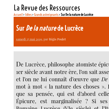
La Revue des Ressources
Accueil
>
Idées
>
Grands astreignants
>
Sur De la nature de Lucrèce
Sur
De la nature
de Lucrèce
samedi 25 mai 2019
, par
Régis Poulet
D
e Lucrèce, philosophe atomiste épi
1er siècle avant notre ère, l’on sait as
et l’on ne lui connaît d’œuvre que
De
mot à mot « la nature des choses ». 
que sa pensée, qui est d’abord cell
Épicure, est marginalisée ? Si s
Romaine Lucrèce (VIe siècle) et l’I