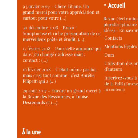
-
Accueil
9 janvier 2019 –
Chère Liliane, Un
grand merci pour votre appréciation et
surtout pour votre (…)
Revue électroniqu
pluridisciplinaire 
30 décembre 2018 –
Bravo !
idées) -
En savoi
Somptueuse et riche présentation de ce
Contacts
merveilleux poète et érudit. (…)
Mentions légales
17 février 2018 –
Pour cette annonce qui
date, j’ai changé d’adresse mail :
Ours
contact : (…)
Utilisation des ar
d’auteurs
16 février 2018 –
C’était même pas lui,
mais c’est tout comme : c’est Aurélie
Inscrivez-vous à 
Filipetti qui a (…)
de la RdR
(Envoye
ni contenu)
29 août 2017 –
Encore un grand merci à
la Revue des Ressources, à Louise
Desrenards et (…)
À la une