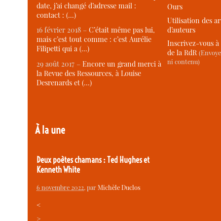
date, j’ai changé d’adresse mail :
Ours
contact : (…)
Utilisation des ar
d’auteurs
16 février 2018 –
C’était même pas lui,
mais c’est tout comme : c’est Aurélie
Inscrivez-vous à 
Filipetti qui a (…)
de la RdR
(Envoye
ni contenu)
29 août 2017 –
Encore un grand merci à
la Revue des Ressources, à Louise
Desrenards et (…)
À la une
Deux poètes chamans : Ted Hughes et
Kenneth White
6 novembre 2022
, par
Michèle Duclos
<
>