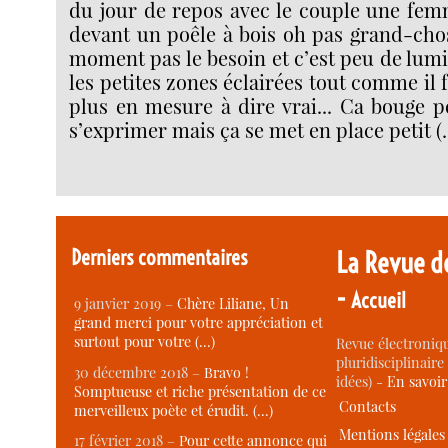
du jour de repos avec le couple une fe
devant un poêle à bois oh pas grand-chos
moment pas le besoin et c’est peu de lumi
les petites zones éclairées tout comme il
plus en mesure à dire vrai... Ca bouge p
s’exprimer mais ça se met en place petit (
Derniers commentaires
La Revue d
-
Accueil
9 janvier 2019 –
Chère Liliane, Un
grand merci pour votre appréciation et
surtout pour votre (…)
Revue électroniqu
pluridisciplinaire 
30 décembre 2018 –
Bravo !
idées) -
En savoi
Somptueuse et riche présentation de ce
Contacts
merveilleux poète et érudit. (…)
Mentions légales
17 février 2018 –
Pour cette annonce qui