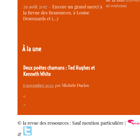
ni contenu)
29 août 2017 –
Encore un grand merci à
la Revue des Ressources, à Louise
Desrenards et (…)
À la une
Deux poètes chamans : Ted Hughes et
Kenneth White
6 novembre 2022
, par
Michèle Duclos
<
>
© la revue des ressources : Sauf mention particulière |
&