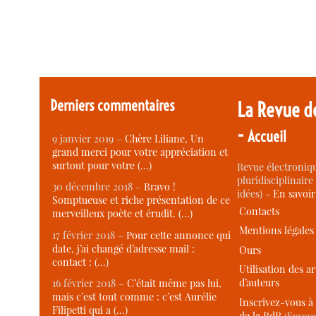
Derniers commentaires
La Revue d
-
Accueil
9 janvier 2019 –
Chère Liliane, Un
grand merci pour votre appréciation et
surtout pour votre (…)
Revue électroniqu
pluridisciplinaire 
30 décembre 2018 –
Bravo !
idées) -
En savoi
Somptueuse et riche présentation de ce
Contacts
merveilleux poète et érudit. (…)
Mentions légales
17 février 2018 –
Pour cette annonce qui
date, j’ai changé d’adresse mail :
Ours
contact : (…)
Utilisation des ar
d’auteurs
16 février 2018 –
C’était même pas lui,
mais c’est tout comme : c’est Aurélie
Inscrivez-vous à 
Filipetti qui a (…)
de la RdR
(Envoye