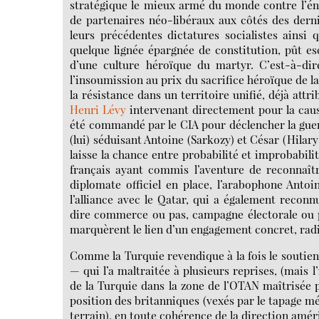
stratégique le mieux armé du monde contre l’én
de partenaires néo-libéraux aux côtés des dern
leurs précédentes dictatures socialistes ainsi
quelque lignée épargnée de constitution, pût e
d’une culture héroïque du martyr. C’est-à-dir
l’insoumission au prix du sacrifice héroïque de la
la résistance dans un territoire unifié, déjà attr
Henri Lévy
intervenant directement pour la caus
été commandé par le CIA pour déclencher la guerr
(lui) séduisant Antoine (Sarkozy) et César (Hilary 
laisse la chance entre probabilité et improbabili
français ayant commis l’aventure de reconnaîtr
diplomate officiel en place, l’arabophone Antoi
l’alliance avec le Qatar, qui a également reco
dire commerce ou pas, campagne électorale ou p
marquèrent le lien d’un engagement concret, radic
Comme la Turquie revendique à la fois le soutien
— qui l’a maltraitée à plusieurs reprises, (mais l
de la Turquie dans la zone de l’OTAN maîtrisée p
position des britanniques (vexés par le tapage mé
terrain), en toute cohérence de la direction amé