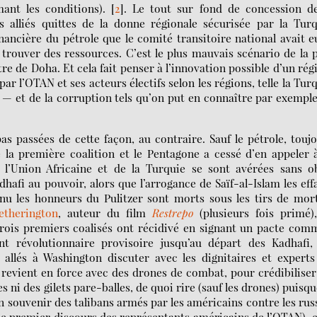
mant les conditions).
[
2
]
. Le tout sur fond de concession de
es alliés quittes de la donne régionale sécurisée par la Tur
nancière du pétrole que le comité transitoire national avait e
trouver des ressources. C’est le plus mauvais scénario de la 
tre de Doha. Et cela fait penser à l’innovation possible d’un ré
r l’OTAN et ses acteurs électifs selon les régions, telle la Tur
 — et de la corruption tels qu’on put en connaître par exempl
as passées de cette façon, au contraire. Sauf le pétrole, touj
 la première coalition et le Pentagone a cessé d’en appeler 
 l’Union Africaine et de la Turquie se sont avérées sans ob
hafi au pouvoir, alors que l’arrogance de Saïf-al-Islam les eff
u les honneurs du Pulitzer sont morts sous les tirs de mort
therington
, auteur du film
Restrepo
(plusieurs fois primé)
 trois premiers coalisés ont récidivé en signant un pacte co
 révolutionnaire provisoire jusqu’au départ des Kadhafi, 
allés à Washington discuter avec les dignitaires et experts
revient en force avec des drones de combat, pour crédibiliser
 ni des gilets pare-balles, de quoi rire (sauf les drones) puisqu
en souvenir des talibans armés par les américains contre les rus
le premier discours des représentants américains de l’OTAN), e