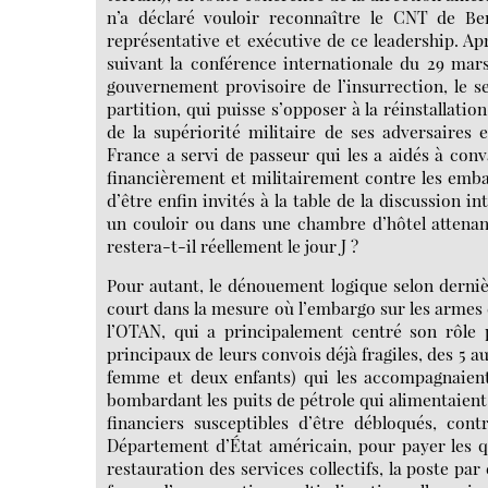
n’a déclaré vouloir reconnaître le CNT de Be
représentative et exécutive de ce leadership. 
suivant la conférence internationale du 29 mar
gouvernement provisoire de l’insurrection, le se
partition, qui puisse s’opposer à la réinstallat
de la supériorité militaire de ses adversaires 
France a servi de passeur qui les a aidés à conva
financièrement et militairement contre les emb
d’être enfin invités à la table de la discussion i
un couloir ou dans une chambre d’hôtel attenan
restera-t-il réellement le jour J ?
Pour autant, le dénouement logique selon dernière
court dans la mesure où l’embargo sur les armes d
l’OTAN, qui a principalement centré son rôle 
principaux de leurs convois déjà fragiles, des 5 au
femme et deux enfants) qui les accompagnaient 
bombardant les puits de pétrole qui alimentaient 
financiers susceptibles d’être débloqués, co
Département d’État américain, pour payer les qu
restauration des services collectifs, la poste pa