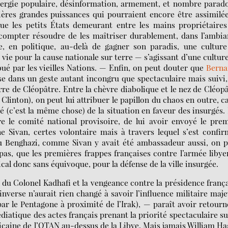
ergie populaire, désinformation, armement, et nombre parad
ières grandes puissances qui pourraient encore être assimilé
 que les petits États demeurant entre les mains propriétaire
scompter résoudre de les maîtriser durablement, dans l’ambi
e, en politique, au-delà de gagner son paradis, une culture
 vie pour la cause nationale sur terre — s’agissant d’une cultur
ibué par les vieilles Nations. — Enfin, on peut douter que
Berna
e dans un geste autant incongru que spectaculaire mais suivi,
e de Cléopâtre. Entre la chèvre diabolique et le nez de Cléop
Clinton), on peut lui attribuer le papillon du chaos en outre, ca
té (c’est la même chose) de la situation en faveur des insurgés.
e le comité national provisoire, de lui avoir envoyé le pre
ne Sivan, certes volontaire mais à travers lequel s’est confi
nnu Benghazi, comme Sivan y avait été ambassadeur aussi, on 
as, que les premières frappes françaises contre l’armée liby
al donc sans équivoque, pour la défense de la ville insurgée.
 du Colonel Kadhafi et la vengeance contre la présidence franç
’inverse n’aurait rien changé à savoir l’influence militaire maj
ar le Pentagone à proximité de l’Irak), — paraît avoir retourn
diatique des actes français prenant la priorité spectaculaire su
ricaine de l’OTAN au-dessus de la Libye. Mais jamais William H