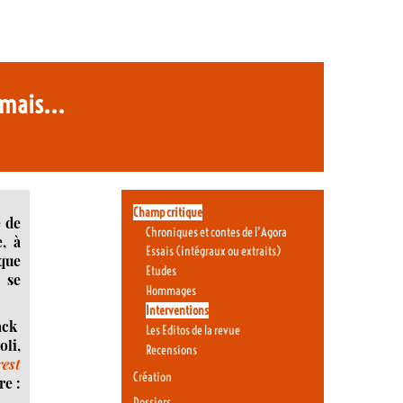
, mais...
Champ critique
e de
Chroniques et contes de l’Agora
, à
Essais (intégraux ou extraits)
 que
Etudes
 se
Hommages
Interventions
ack
Les Editos de la revue
oli,
Recensions
rest
Création
e :
Dossiers