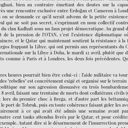
nghazi, bien au contraire émettant des doutes sur la capac
Après une rencontre exclusive entre Erdoğan et Cameron à Lon
s on se demande ce qu’il serait advenu de la petite existenc
ul qui ne soit pas secret, s’exprimant en nom collectif contr
ion du clan Kadhafi sous un faux projet démocratique. Au grand
et de la pression de l’OTAN, c’est l’existence diplomatique o
incre, et le Qatar qui maintenant soutient la résistance à la 
argos frappant la Libye, qui ont permis aux représentants du
nternationale sur la Libye à Doha, le mardi 12 avril, plutôt que 
ts comme à Paris et à Londres, les deux fois précédentes. Q
s heures pourrait bien être celui-ci : l’aide militaire va tou
es "rebelles" est concrètement exigé et organisé sur le terrain
politique sur son agression dissuasive en trois bombardeme
 8 avril, faisant une trentaine de morts dont collatéraux civils 
lors du premier choc à Brega, et d’autre part les britanni
le port de Tobruk, puis en toute cohérence faisant geler les av
ntrairement à ce qui avait été admis une semaine avant par
atre cent tanks attendus livrés par le Qatar, et pour crédite
r exemple. Autant dire si le désarmement de l’insurrection pren