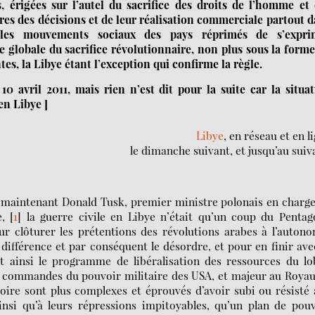
, érigées sur l’autel du sacrifice des droits de l’homme et
ures des décisions et de leur réalisation commerciale partout 
es mouvements sociaux des pays réprimés de s’expri
 globale du sacrifice révolutionnaire, non plus sous la form
es, la Libye étant l’exception qui confirme la règle.
10 avril 2011, mais rien n’est dit pour la suite car la situa
en Libye ]
Libye
, en réseau et en l
le dimanche suivant, et jusqu’au suiv
e maintenant Donald Tusk, premier ministre polonais en charg
,
[
1
]
la guerre civile en Libye n’était qu’un coup du Pentag
our clôturer les prétentions des révolutions arabes à l’auton
différence et par conséquent le désordre, et pour en finir ave
nt ainsi le programme de libéralisation des ressources du l
x commandes du pouvoir militaire des USA, et majeur au Roya
toire sont plus complexes et éprouvés d’avoir subi ou résisté
ainsi qu’à leurs répressions impitoyables, qu’un plan de pou