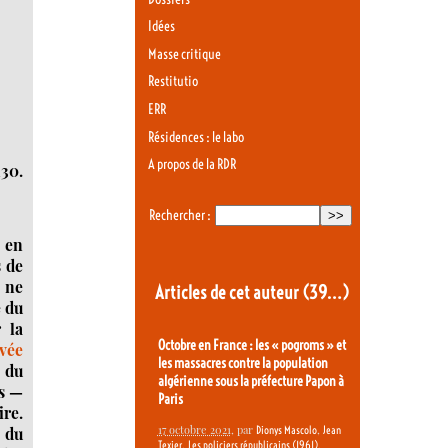
Idées
Masse critique
Restitutio
ERR
Résidences : le labo
A propos de la RDR
h30.
Rechercher :
 en
s de
i ne
Articles de cet auteur
(39…)
e du
 la
Octobre en France : les « pogroms » et
evée
les massacres contre la population
 du
algérienne sous la préfecture Papon à
ns —
Paris
ire.
17 octobre 2021
, par
,
e du
Dionys Mascolo
Jean
,
,
Texier
Les policiers républicains (1961)