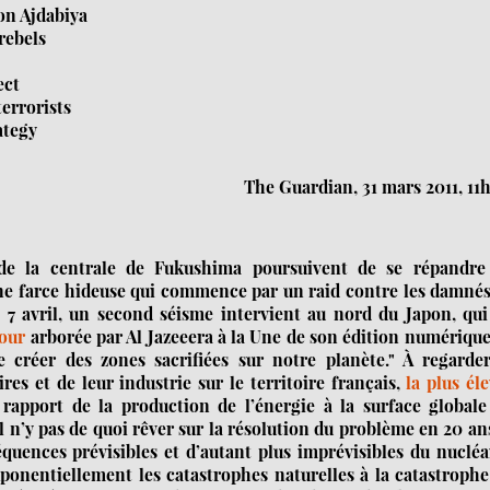
on Ajdabiya
rebels
ect
errorists
ategy
The Guardian, 31 mars 2011, 11
 de la centrale de Fukushima poursuivent de se répandre
 une farce hideuse qui commence par un raid contre les damné
et 7 avril, un second séisme intervient au nord du Japon, qu
jour
arborée par Al Jazeeera à la Une de son édition numériqu
 créer des zones sacrifiées sur notre planète." À regarder
es et de leur industrie sur le territoire français,
la plus él
apport de la production de l’énergie à la surface globale
il n’y pas de quoi rêver sur la résolution du problème en 20 a
équences prévisibles et d’autant plus imprévisibles du nucléa
ponentiellement les catastrophes naturelles à la catastroph