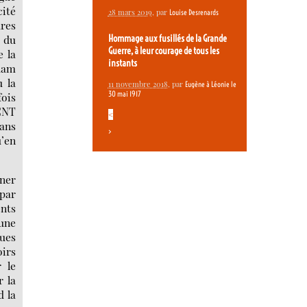
ité
28 mars 2019
, par
Louise Desrenards
dres
e du
Hommage aux fusillés de la Grande
Guerre, à leur courage de tous les
e la
instants
 dam
ù la
11 novembre 2018
, par
Eugène à Léonie le
30 mai 1917
fois
 CNT
<
dans
>
u’en
rner
 par
nts
(une
ques
oirs
 le
r la
d la