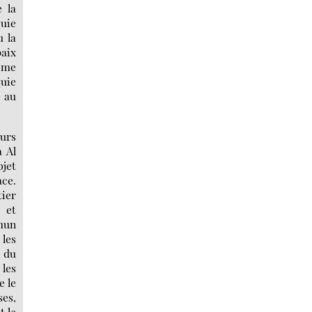
 la
quie
u la
paix
gime
quie
e au
ours
à Al
jet
ace.
ier
, et
mmun
les
 du
 les
e le
ses,
t le