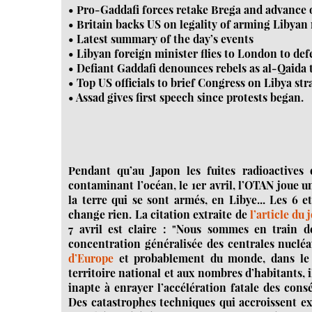
• Pro-Gaddafi forces retake Brega and advance 
• Britain backs US on legality of arming Libyan 
• Latest summary of the day’s events
• Libyan foreign minister flies to London to def
• Defiant Gaddafi denounces rebels as al-Qaida t
• Top US officials to brief Congress on Libya str
• Assad gives first speech since protests began.
Pendant qu’au Japon les fuites radioactives
contaminant l’océan, le 1er avril, l’OTAN joue
la terre qui se sont armés, en Libye... Les 6 
change rien. La citation extraite de
l’article du 
7 avril est claire : "Nous sommes en train de
concentration généralisée des centrales nucléair
d’Europe
et probablement du monde, dans le r
territoire national et aux nombres d’habitants, 
inapte à enrayer l’accélération fatale des cons
Des catastrophes techniques qui accroissent ex