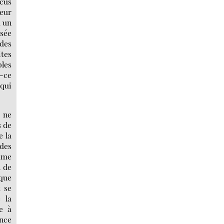
ocus
leur
à un
usée
 des
tes
bles
t-ce
 qui
n ne
s de
e la
 des
omme
n de
lque
t se
 la
re à
ence