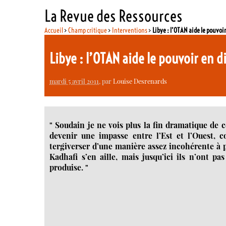
La Revue des Ressources
Accueil
>
Champ critique
>
Interventions
>
Libye : l’OTAN aide le pouvoi
Libye : l’OTAN aide le pouvoir en 
mardi 5 avril 2011
, par
Louise Desrenards
" Soudain je ne vois plus la fin dramatique de ce
devenir une impasse entre l’Est et l’Ouest, 
tergiverser d’une manière assez incohérente à p
Kadhafi s’en aille, mais jusqu’ici ils n’ont 
produise. "