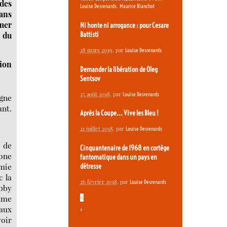
 des
,
Louise Desrenards
Maurice Blanchot
dans
mer
Ni honte ni arrogance : pour Cesare
e du
Battisti
28 mars 2019
, par
Louise Desrenards
tion
Demander la libération de Oleg
Sentsov
25 août 2018
, par
Louise Desrenards
igne
ant.
Après la Coupe... Vive les Bleu !
21 juillet 2018
, par
Louise Desrenards
e de
Cinquantenaire de 1968 en cortège
one
fantomatique dans un pays en
omie
détresse
c la
26 février 2018
, par
Louise Desrenards
obby
ume
<
 aux
>
voir