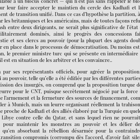
lable à un blocus concret — qui n’est pas sans rappeler le bl
ur leur faire accepter le maintien du cercle des Kadhafi et 
t de transition unifié. Dans ce cas d’hypothèse la partition, 
 les britanniques et les américains, mais de toutes façons ref
h entre deux dirigeants, ne serait plus significative de l’état
militairement dominés, ainsi le progrès des concessions fai
stie et ses clercs au pouvoir (pour la plupart des agents dou
ser en place dans le processus de démocratisation. Du moins es
an, le premier ministre turc qui se présente en intermédiaire
 est en situation de les arbitrer et les convaincre..
n par ses représentants officiels, pour agréer la propositio
u pouvoir, telle qu’elle a été édifiée par les différentes partie
ission des insurgés, on comprend que la proposition turque d
 leurre pour le CNT, puisque secrètement négocié par la force
 de l’armement et la fermeture des sources de financement, c
tler à Munich, mais un leurre organisant réellement la trahiso
le proche de Kadhafi et des alliés élaboré par la Turquie en que
 Libye contre celle du Qatar, et sans lequel rien ne pourrai
e pour maintenir les monstres au pouvoir et les délier de
le qu’en absorbant la rébellion désarmée pour la contraind
ransition compromis (corrompu dès l’accord, d’avoir fait sil