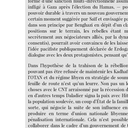
forme d’une sanction multi-directionnelle assimi
infligé à Gaza après l’élection du Hamas, — po
pouvoir durable à travers un nouveau gouvernemen
certain moment suggérée par Saïf et envisagée par
dans son principe par Benghazi en dépit d’un clas
positions sur le terrain, les rebelles étant 
secrètement aux négociateurs alliés, par la dyna
consentis), pourrait avoir convaincu de les lais
l’idée pacifiste publiquement déclarée de Erdog
dialogue avec les deux protagonistes, pensant qu’il
Dans l’hypothèse de la trahison de la rébellio
pouvant pas être refusée de maintenir les Kadhafi a
l’OTAN et du régime libyen en stratégie de soum
feuille de route n’est qu’un leurre. Non pas un
choses avec le CNT arraisonné par la récession
en d’autres temps Daladier signa la paix avec Hi
la population soulevée, un coup d’État de la famil
sorte, qui négocie la suite de son influence en
produire en terme d’union nationale libyenn
pénalisation internationale. Cela n’est possib
collaborer dans le cadre d’un gouvernement de t