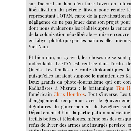
sur l’accord au lieu d’en faire l’aveu en infor
libéralisation du pétrole libyen pour rendre l
représentant l’OTAN, carte de la privatisation fi
négligence de ne pas jouer dans son projet pour 
dont nous évaluerons les réalités après la rencon
de la colonisation néo-libérale — mise en œuvre pa
en Libye, plutôt que par les nations elles-mêmes
Viet Nam.
Et bien non, au 23 avril, les choses ne se sont p
indécidable. L’OTAN est rentrée dans l’ordre de
Qaeda. Les feuilles de route diplomatiques de
puisqu’elles auraient supposé le maintien des Kad
Deux grands du photo-journalisme qui ont conn
Kadhafistes à Misrata : le britannique
Tim He
l’américain
Chris Hondros
. Tout s’inverse. Les
d’engagement réciproque avec le gouvernement
dignitaires du gouvernement de Benghazi sont 
Département d’État, la participation américaine 
treillis bottes et téléphones, même pas des casques
refus de livrer des armes aux insurgés persiste, 
et finalement retournés contre leurs armateurs (