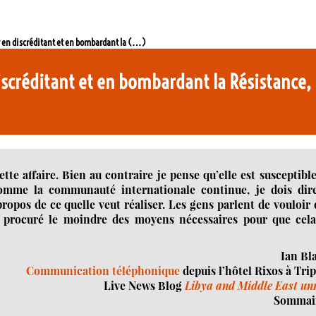
r en discréditant et en bombardant la (…)
discréditant et en bombardant la Résistance
tte affaire. Bien au contraire je pense qu’elle est susceptibl
comme la communauté internationale continue, je dois dire
ropos de ce quelle veut réaliser. Les gens parlent de vouloir
pas procuré le moindre des moyens nécessaires pour que cela
Ian Bl
Communication téléphonique
depuis l’hôtel Rixos à Trip
Live News Blog
Libya and Middle East un
Sommair