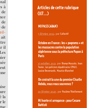
oxal
es à
Articles de cette rubrique
s de
(117…)
ance
 de
NO PASS(ARAN)
e de
rd-
5 février 2022
, par
Collectif
 ait
âtre
Octobre en France : les « pogroms » et
r il
les massacres contre la population
algérienne sous la préfecture Papon à
 Les
Paris
mier
rmée
17 octobre 2021
, par
,
Dionys Mascolo
Jean
peut
,
,
Texier
Les policiers républicains (1961)
,
Louise Desrenards
Maurice Blanchot
enne
On croirait la une du premier Charlie
Hebdo, vous vous souvenez ?
aise
eure
10 février 2020
, par
Pacôme Thiellement
é la
Ni honte ni arrogance : pour Cesare
r le
Battisti
ague