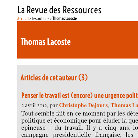
La Revue des Ressources
Accueil
> Les auteurs >
Thomas Lacoste
Thomas Lacoste
Articles de cet auteur (3)
Penser le travail est (encore) une urgence poli
2 avril 2012, par
Christophe Dejours
,
Thomas La
Tout semble fait en ce moment par les dét
politique et économique pour éluder la qu
épineuse – du travail. Il y a cinq ans, l
campagne présidentielle française, les 