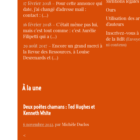
Mentions légales
17 février 2018 –
Pour cette annonce qui
date, j’ai changé d’adresse mail :
Ours
contact : (…)
Utilisation des ar
d’auteurs
16 février 2018 –
C’était même pas lui,
mais c’est tout comme : c’est Aurélie
Inscrivez-vous à 
Filipetti qui a (…)
de la RdR
(Envoye
ni contenu)
29 août 2017 –
Encore un grand merci à
la Revue des Ressources, à Louise
Desrenards et (…)
À la une
Deux poètes chamans : Ted Hughes et
Kenneth White
6 novembre 2022
, par
Michèle Duclos
<