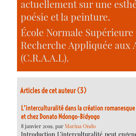
actuellement sur une esthét
poésie et la peinture.
École Normale Supérieure d
Recherche Appliquée aux A
(C.R.A.A.L).
Articles de cet auteur (3)
L’interculturalité dans la création romanesque
et chez Donato Ndongo-Bidyogo
8 janvier 2019, par
Marina Ondo
Introduction L’interculturalité peut enge