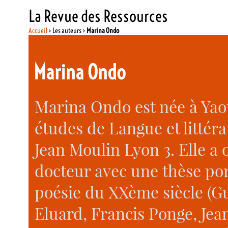
La Revue des Ressources
Accueil
> Les auteurs >
Marina Ondo
Marina Ondo
Marina Ondo est née à Yaou
études de Langue et littéra
Jean Moulin Lyon 3. Elle a 
docteur avec une thèse por
poésie du XXème siècle (Gu
Eluard, Francis Ponge, Jean