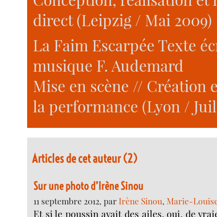
direct (Leipzig / Mai 2009)
La Faim Escarpée Texte écr
musique F. Audemard
Mise en scène // Création e
la performance (Lyon / Juil
Articles de cet auteur (2)
Sur une photo d’Irène Sinou
11 septembre 2012, par
Irène Sinou
,
Marie-Louise
Et si le poussin avait des ailes, oui, de vr