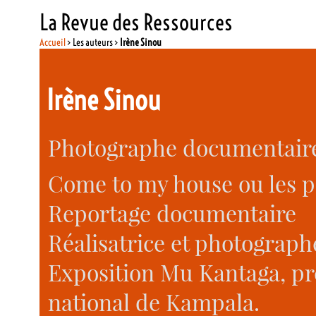
La Revue des Ressources
Accueil
> Les auteurs >
Irène Sinou
Irène Sinou
Photographe documentaire
Come to my house ou les p
Reportage documentaire
Réalisatrice et photograph
Exposition Mu Kantaga, pré
national de Kampala.