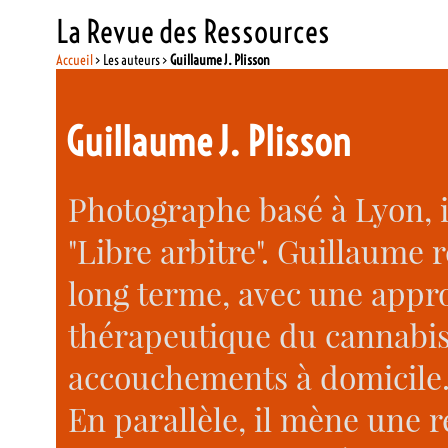
La Revue des Ressources
Accueil
> Les auteurs >
Guillaume J. Plisson
Guillaume J. Plisson
Photographe basé à Lyon, i
"Libre arbitre". Guillaume r
long terme, avec une appr
thérapeutique du cannabis,
accouchements à domicile.
En parallèle, il mène une 