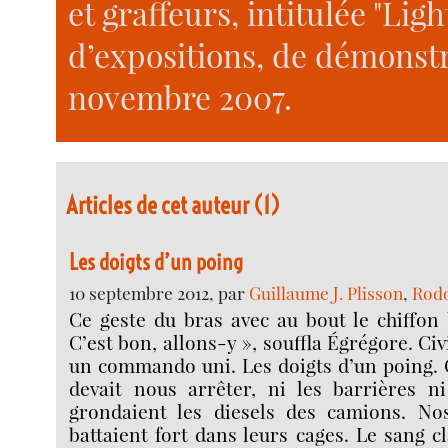
et graffeurs, intitulée "Light
d’expositions, de démonstra
novembre 2007.
Articles de cet auteur (1)
Les doigts d’un poing
10 septembre 2012, par
Guillaume J. Plisson
,
Rodo
Ce geste du bras avec au bout le chiffon b
C’est bon, allons-y », souffla Égrégore. Ci
un commando uni. Les doigts d’un poing. C
devait nous arrêter, ni les barrières ni
grondaient les diesels des camions. No
battaient fort dans leurs cages. Le sang c