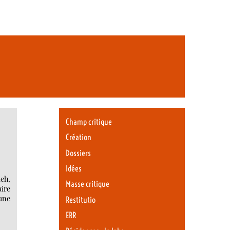
Champ critique
Création
Dossiers
Idées
leh,
Masse critique
aire
eune
Restitutio
ERR