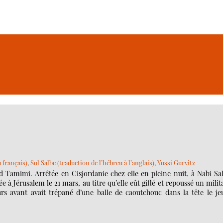
 français)
,
Sol Salbe (traduction de l’hébreu à l’anglais)
,
Yossi Gurvitz
ed Tamimi. Arrêtée en Cisjordanie chez elle en pleine nuit, à Nabi Sa
e à Jérusalem le 21 mars, au titre qu’elle eût giflé et repoussé un milit
urs avant avait trépané d’une balle de caoutchouc dans la tête le j