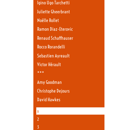
Igino Ugo Tarchetti
Juliette Gheerbrant
Noëlle Rollet
Ramon Diaz-Eterovic
Renaud Schaffhauser
Rocco Rorandelli
Sebastien Ayreault
Victor Hérault
***
Amy Goodman
Christophe Dejours
David Hawkes
1
2
3