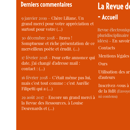
Derniers commentaires
La Revue d
-
Accueil
9 janvier 2019 –
Chère Liliane, Un
grand merci pour votre appréciation et
surtout pour votre (…)
Revue électroniqu
pluridisciplinaire 
30 décembre 2018 –
Bravo !
idées) -
En savoi
Somptueuse et riche présentation de ce
Contacts
merveilleux poète et érudit. (…)
Mentions légales
17 février 2018 –
Pour cette annonce qui
date, j’ai changé d’adresse mail :
Ours
contact : (…)
Utilisation des ar
d’auteurs
16 février 2018 –
C’était même pas lui,
mais c’est tout comme : c’est Aurélie
Inscrivez-vous à 
Filipetti qui a (…)
de la RdR
(Envoye
ni contenu)
29 août 2017 –
Encore un grand merci à
la Revue des Ressources, à Louise
Desrenards et (…)