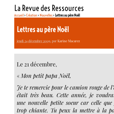
La Revue des Ressources
Accueil
>
Création
>
Nouvelles
>
Lettres au père Noël
Lettres au père Noël
jeudi 24 décembre 2009
, par
Karine Macarez
Le 21 décembre,
«
Mon petit papa Noël,
Je te remercie pour le camion rouge de l’
était très beau. Cette année, je voud
une nouvelle petite soeur car celle que 
trop chiante. Tu peux la mettre à la po