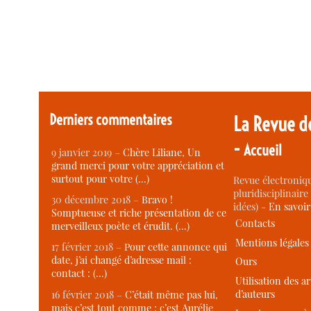
Derniers commentaires
La Revue d
-
Accueil
9 janvier 2019 –
Chère Liliane, Un
grand merci pour votre appréciation et
surtout pour votre (…)
Revue électroniqu
pluridisciplinaire 
30 décembre 2018 –
Bravo !
idées) -
En savoi
Somptueuse et riche présentation de ce
Contacts
merveilleux poète et érudit. (…)
Mentions légales
17 février 2018 –
Pour cette annonce qui
date, j’ai changé d’adresse mail :
Ours
contact : (…)
Utilisation des ar
d’auteurs
16 février 2018 –
C’était même pas lui,
mais c’est tout comme : c’est Aurélie