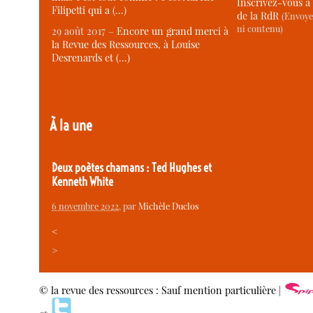
Inscrivez-vous à 
Filipetti qui a (…)
de la RdR
(Envoye
ni contenu)
29 août 2017 –
Encore un grand merci à
la Revue des Ressources, à Louise
Desrenards et (…)
À la une
Deux poètes chamans : Ted Hughes et
Kenneth White
6 novembre 2022
, par
Michèle Duclos
<
>
© la revue des ressources : Sauf mention particulière |