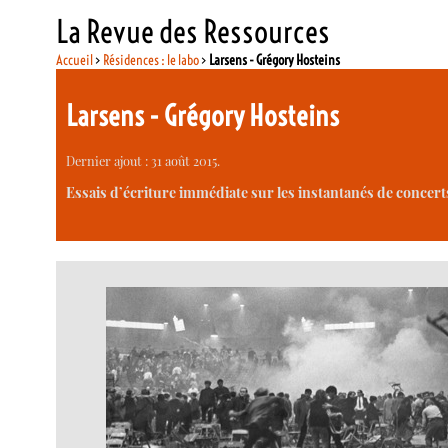
La Revue des Ressources
Accueil
>
Résidences : le labo
>
Larsens - Grégory Hosteins
Larsens - Grégory Hosteins
Dernier ajout : 31 août 2015.
Essais d’écriture immédiate sur les instantanés de concert