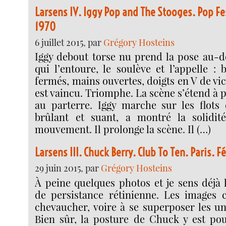
Larsens IV. Iggy Pop and The Stooges. Pop Fes
1970
6 juillet 2015, par
Grégory Hosteins
Iggy debout torse nu prend la pose au-d
qui l’entoure, le soulève et l’appelle : 
fermés, mains ouvertes, doigts en V de vic
est vaincu. Triomphe. La scène s’étend à 
au parterre. Iggy marche sur les flots d
brûlant et suant, a montré la solidit
mouvement. Il prolonge la scène. Il (…)
Larsens III. Chuck Berry. Club To Ten. Paris. F
29 juin 2015, par
Grégory Hosteins
À peine quelques photos et je sens déjà l
de persistance rétinienne. Les images
chevaucher, voire à se superposer les un
Bien sûr, la posture de Chuck y est po