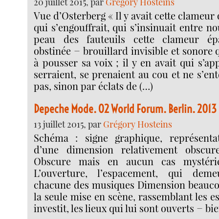
20 juillet 2015, par
Grégory Hosteins
Vue d’Osterberg « Il y avait cette clameur 
qui s’engouffrait, qui s’insinuait entre nou
peau des fauteuils cette clameur épai
obstinée − brouillard invisible et sonore 
à pousser sa voix ; il y en avait qui s’ap
serraient, se prenaient au cou et ne s’en
pas, sinon par éclats de (…)
Depeche Mode. O2 World Forum. Berlin. 2013
13 juillet 2015, par
Grégory Hosteins
Schéma : signe graphique, représentati
d’une dimension relativement obscure
Obscure mais en aucun cas mystéri
L’ouverture, l’espacement, qui deme
chacune des musiques Dimension beaucou
la seule mise en scène, rassemblant les e
investit, les lieux qui lui sont ouverts − bie