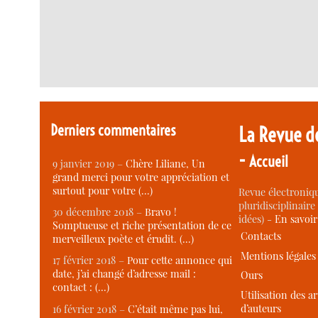
Derniers commentaires
La Revue d
-
Accueil
9 janvier 2019 –
Chère Liliane, Un
grand merci pour votre appréciation et
surtout pour votre (…)
Revue électroniqu
pluridisciplinaire 
30 décembre 2018 –
Bravo !
idées) -
En savoi
Somptueuse et riche présentation de ce
Contacts
merveilleux poète et érudit. (…)
Mentions légales
17 février 2018 –
Pour cette annonce qui
date, j’ai changé d’adresse mail :
Ours
contact : (…)
Utilisation des ar
d’auteurs
16 février 2018 –
C’était même pas lui,