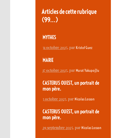
Articles de cette rubrique
(99…)
MYTHES
31 octobre 2025
, par
Kristof Guez
MARIE
17 octobre 2025
, par
Murat Yakupoğlu
CASTERUS OUEST, un portrait de
mon père.
3 octobre 2025
, par
Nicolas Losson
CASTERUS OUEST, un portrait de
mon père.
29 septembre 2025
, par
Nicolas Losson