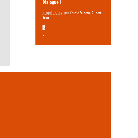
Dialogue 1
13 août 2025
, par
,
Carole Zalberg
Gilbert
Brun
<
>