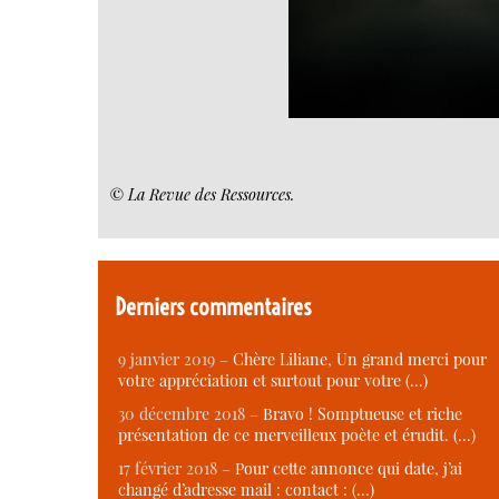
© La Revue des Ressources.
Derniers commentaires
9 janvier 2019 –
Chère Liliane, Un grand merci pour
votre appréciation et surtout pour votre (…)
30 décembre 2018 –
Bravo ! Somptueuse et riche
présentation de ce merveilleux poète et érudit. (…)
17 février 2018 –
Pour cette annonce qui date, j’ai
changé d’adresse mail : contact : (…)