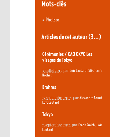
Mots-clés
•
Photsoc
Articles de cet auteur
(3…)
Cérémonies / KAO OKYO Les
visages de Tokyo
3 juillet 2013
, par
,
Loïc Lautard
Stéphanie
Hochet
Brahms
15 septembre 2012
, par
,
Alexandra Bougé
Loïc Lautard
Tokyo
7 septembre 2012
, par
,
Frank Smith
Loïc
Lautard