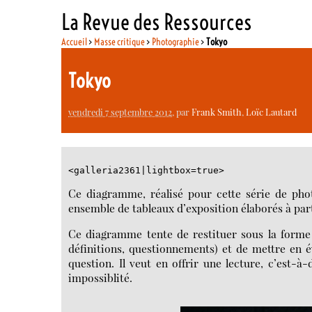
La Revue des Ressources
Accueil
>
Masse critique
>
Photographie
>
Tokyo
Tokyo
vendredi 7 septembre 2012
, par
Frank Smith
,
Loïc Lautard
<galleria2361|lightbox=true>
Ce diagramme, réalisé pour cette série de pho
ensemble de tableaux d’exposition élaborés à par
Ce diagramme tente de restituer sous la forme d
définitions, questionnements) et de mettre en 
question. Il veut en offrir une lecture, c’est-à
impossiblité.