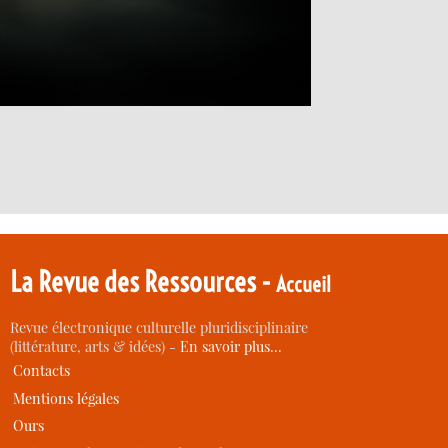
La Revue des Ressources -
Accueil
Revue électronique culturelle pluridisciplinaire
(littérature, arts & idées) -
En savoir plus…
Contacts
Mentions légales
Ours