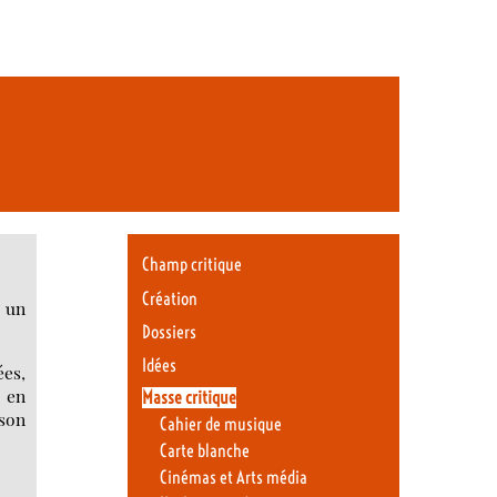
Champ critique
Création
 un
Dossiers
Idées
ées,
e en
Masse critique
 son
Cahier de musique
Carte blanche
Cinémas et Arts média