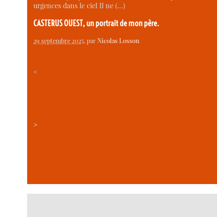
urgences dans le ciel Il ne (…)
CASTERUS OUEST, un portrait de mon père.
29 septembre 2025
, par
Nicolas Losson
<
>