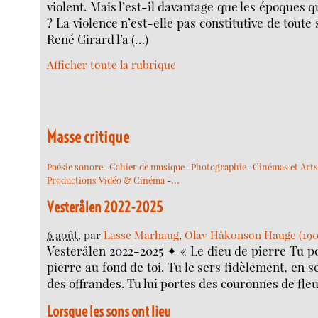
violent. Mais l’est-il davantage que les époques q
? La violence n’est-elle pas constitutive de tout
René Girard l’a (…)
Afficher toute la rubrique
Masse critique
Poésie sonore
-
Cahier de musique
-
Photographie
-
Cinémas et Art
…
Productions Vidéo & Cinéma
-
Vesterålen 2022-2025
6 août
, par
Lasse Marhaug
,
Olav Håkonson Hauge (190
Vesterålen 2022-2025 ✦ « Le dieu de pierre Tu po
pierre au fond de toi. Tu le sers fidèlement, en sec
des offrandes. Tu lui portes des couronnes de fleu
Lorsque les sons ont lieu