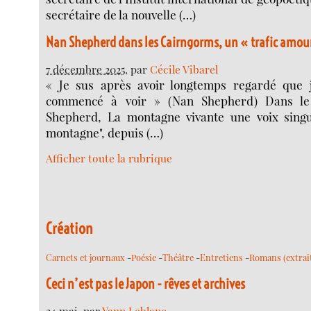
secrétaire de la nouvelle (…)
Nan Shepherd dans les Cairngorms, un « trafic amou
7 décembre 2025
, par
Cécile Vibarel
« Je sus après avoir longtemps regardé que j
commencé à voir » (Nan Shepherd) Dans le
Shepherd, La montagne vivante une voix singul
montagne", depuis (…)
Afficher toute la rubrique
Création
Carnets et journaux
-
Poésie
-
Théâtre
-
Entretiens
-
Romans (extrai
Ceci n’est pas le Japon - rêves et archives
24 mai
, par
Yann Leblanc