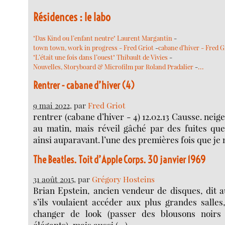
Résidences : le labo
"Das Kind ou l’enfant neutre" Laurent Margantin
-
town town, work in progress - Fred Griot
-
cabane d’hiver - Fred G
"L’était une fois dans l’ouest" Thibault de Vivies
-
…
Nouvelles, Storyboard & Microfilm par Roland Pradalier
-
Rentrer - cabane d’hiver (4)
9 mai 2022
, par
Fred Griot
rentrer (cabane d’hiver - 4) 12.02.13 Causse. neige
au matin, mais réveil gâché par des fuites que
ainsi auparavant. l’une des premières fois que je 
The Beatles. Toit d’Apple Corps. 30 janvier 1969
31 août 2015
, par
Grégory Hosteins
Brian Epstein, ancien vendeur de disques, dit 
s’ils voulaient accéder aux plus grandes salles, 
changer de look (passer des blousons noirs
élégants), mais aussi (…)