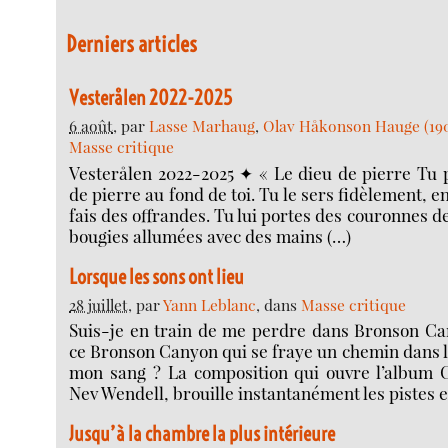
Derniers articles
Vesterålen 2022-2025
6 août
, par
Lasse Marhaug
,
Olav Håkonson Hauge (19
Masse critique
Vesterålen 2022-2025 ✦ « Le dieu de pierre Tu p
de pierre au fond de toi. Tu le sers fidèlement, en
fais des offrandes. Tu lui portes des couronnes de
bougies allumées avec des mains (…)
Lorsque les sons ont lieu
28 juillet
, par
Yann Leblanc
, dans
Masse critique
Suis-je en train de me perdre dans Bronson Ca
ce Bronson Canyon qui se fraye un chemin dans 
mon sang ? La composition qui ouvre l’album 
Nev Wendell, brouille instantanément les pistes et
Jusqu’à la chambre la plus intérieure