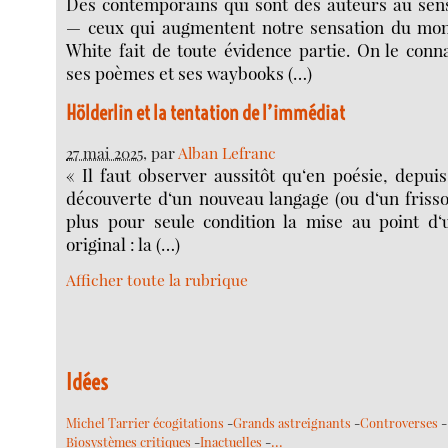
Des contemporains qui sont des auteurs au sen
— ceux qui augmentent notre sensation du m
White fait de toute évidence partie. On le conn
ses poèmes et ses waybooks (…)
Hölderlin et la tentation de l’immédiat
27 mai 2025
, par
Alban Lefranc
« Il faut observer aussitôt qu‘en poésie, depuis
découverte d‘un nouveau langage (ou d‘un friss
plus pour seule condition la mise au point d‘u
original : la (…)
Afficher toute la rubrique
Idées
Michel Tarrier écogitations
-
Grands astreignants
-
Controverses
-
…
Biosystèmes critiques
-
Inactuelles
-