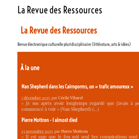
La Revue des Ressources
La Revue des Ressources
Revue électronique culturelle pluridisciplinaire (littérature, arts & idées)
À la une
Nan Shepherd dans les Cairngorms, un « trafic amoureux »
7 décembre 2025
, par
Cécile Vibarel
« Je sus après avoir longtemps regardé que j’avais à p
commencé à voir » (Nan Shepherd) (…)
Pierre Mottron - I almost died
23 novembre 2025
, par
Pierre Mottron
« Il est sage que le fou soit seul Ses conspirations sont