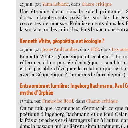
27 juin
, par
Yann Leblanc
, dans
Masse critique
Une étendue d’eau sous le soleil printanier. S
dorés, clapotements paisibles sur les berge
couvertes de mousse. Frémissements dans les fe
la surface, ondes animales. Puis le son nous entr
Kenneth White, géopoétique et écologie ?
21 juin
, par
Jean-Paul Loubes
, dans
ERR
, dans
Les aut
Kenneth White, géopoétique et écologie ? En u
référence à la « pensée écologique » semble in
est-il possible d’évoquer la relation que certai
avec la Géopoétique ? J’aimerais le faire depuis (
Entre ombre et lumière : Ingeborg Bachmann, Paul Ce
mythe d’Orphée
15 juin
, par
Françoise Rétif
, dans
Champ critique
On ne fait que commencer d’entrevoir ce que fu
poétique d’Ingeborg Bachmann et de Paul Celan,
la fois si proches et si étrangers l’un à l’autre, da
dans la passion qui les lièrent simultanément. (…