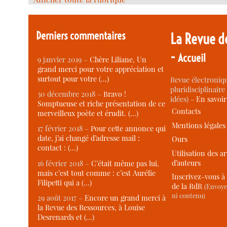
Derniers commentaires
La Revue d
-
Accueil
9 janvier 2019 –
Chère Liliane, Un
grand merci pour votre appréciation et
surtout pour votre (…)
Revue électroniqu
pluridisciplinaire 
30 décembre 2018 –
Bravo !
idées) -
En savoi
Somptueuse et riche présentation de ce
Contacts
merveilleux poète et érudit. (…)
Mentions légales
17 février 2018 –
Pour cette annonce qui
date, j’ai changé d’adresse mail :
Ours
contact : (…)
Utilisation des ar
d’auteurs
16 février 2018 –
C’était même pas lui,
mais c’est tout comme : c’est Aurélie
Inscrivez-vous à 
Filipetti qui a (…)
de la RdR
(Envoye
ni contenu)
29 août 2017 –
Encore un grand merci à
la Revue des Ressources, à Louise
Desrenards et (…)