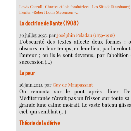
Lewis Carroll
-
Chartes et lois fondatrices
-
Les Situ de Strasbourg 
…
L’enfer
-
Robert Louis Stevenson
-
La doctrine de Dante (1908)
30 juillet 2025
, par
Joséphin Péladan (1859-1918)
L’obscurité des textes affecte deux formes : o
obscurs, en leur temps, en leur lieu, par la volont
l’auteur ; ou ils le sont devenus, par l’abolition
succession (…)
La peur
16 juin 2025
, par
Guy de Maupassant
On remonta sur le pont après dîner. Dev
Méditerranée n’avait pas un frisson sur toute sa
grande lune calme moirait. Le vaste bateau glissai
ciel, qui semblait (…)
Théorie de la dérive