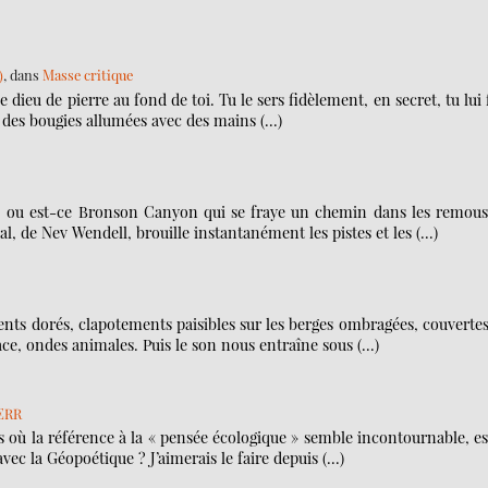
)
, dans
Masse critique
dieu de pierre au fond de toi. Tu le sers fidèlement, en secret, tu lui 
t des bougies allumées avec des mains (…)
, ou est-ce Bronson Canyon qui se fraye un chemin dans les remous
, de Nev Wendell, brouille instantanément les pistes et les (…)
ments dorés, clapotements paisibles sur les berges ombragées, couverte
ace, ondes animales. Puis le son nous entraîne sous (…)
 ERR
où la référence à la « pensée écologique » semble incontournable, es
avec la Géopoétique ? J’aimerais le faire depuis (…)