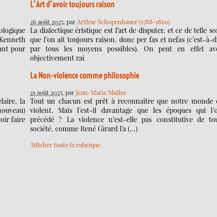
L’Art d’avoir toujours raison
26 août 2025
, par
Arthur Schopenhauer (1788-1860)
ologique
La dialectique éristique est l’art de disputer, et ce de telle so
 Kenneth
que l’on ait toujours raison, donc per fas et nefas (c’est-à-d
tant pour
par tous les moyens possibles). On peut en effet av
objectivement rai
La Non-violence comme philosophie
21 août 2025
, par
Jean-Marie Muller
laire, la
Tout un chacun est prêt à reconnaître que notre monde 
nouveau)
violent. Mais l’est-il davantage que les époques qui l’
oir faire
précédé ? La violence n’est-elle pas constitutive de to
société, comme René Girard l’a (…)
Afficher toute la rubrique