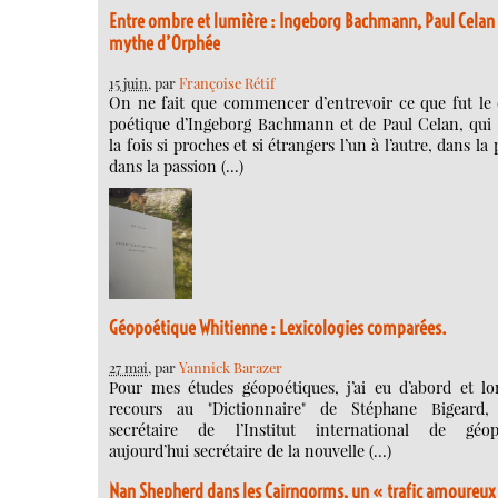
Entre ombre et lumière : Ingeborg Bachmann, Paul Celan 
mythe d’Orphée
15 juin
, par
Françoise Rétif
On ne fait que commencer d’entrevoir ce que fut le 
poétique d’Ingeborg Bachmann et de Paul Celan, qui 
la fois si proches et si étrangers l’un à l’autre, dans la 
dans la passion (…)
Géopoétique Whitienne : Lexicologies comparées.
27 mai
, par
Yannick Barazer
Pour mes études géopoétiques, j’ai eu d’abord et l
recours au "Dictionnaire" de Stéphane Bigeard, 
secrétaire de l’Institut international de géopo
aujourd’hui secrétaire de la nouvelle (…)
Nan Shepherd dans les Cairngorms, un « trafic amoureux