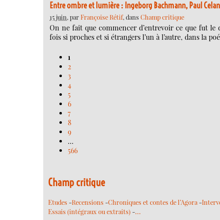
Entre ombre et lumière : Ingeborg Bachmann, Paul Celan
15 juin
, par
Françoise Rétif
, dans
Champ critique
On ne fait que commencer d’entrevoir ce que fut le 
fois si proches et si étrangers l’un à l’autre, dans la p
1
2
3
4
5
6
7
8
9
…
566
Champ critique
Etudes
-
Recensions
-
Chroniques et contes de l’Agora
-
Interv
…
Essais (intégraux ou extraits)
-