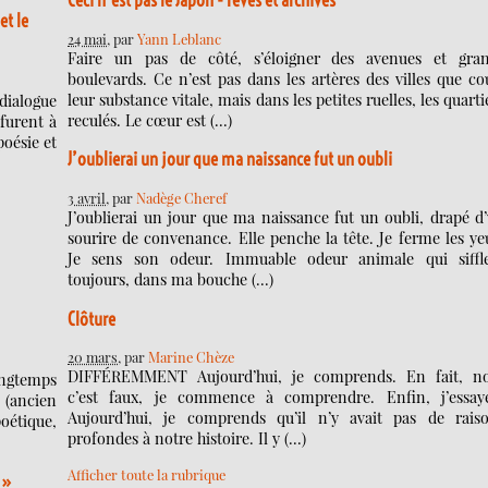
Ceci n’est pas le Japon - rêves et archives
et le
24 mai
, par
Yann Leblanc
Faire un pas de côté, s’éloigner des avenues et gra
boulevards. Ce n’est pas dans les artères des villes que co
leur substance vitale, mais dans les petites ruelles, les quarti
dialogue
reculés. Le cœur est (…)
furent à
poésie et
J’oublierai un jour que ma naissance fut un oubli
3 avril
, par
Nadège Cheref
J’oublierai un jour que ma naissance fut un oubli, drapé d
sourire de convenance. Elle penche la tête. Je ferme les ye
Je sens son odeur. Immuable odeur animale qui siffl
toujours, dans ma bouche (…)
Clôture
20 mars
, par
Marine Chèze
DIFFÉREMMENT Aujourd’hui, je comprends. En fait, n
ongtemps
c’est faux, je commence à comprendre. Enfin, j’essa
(ancien
Aujourd’hui, je comprends qu’il n’y avait pas de rais
étique,
profondes à notre histoire. Il y (…)
Afficher toute la rubrique
 »