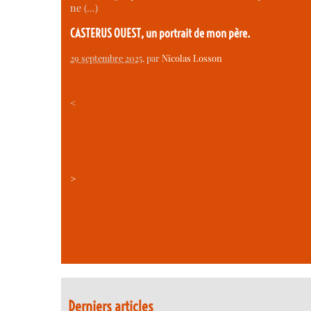
ne (…)
CASTERUS OUEST, un portrait de mon père.
29 septembre 2025
, par
Nicolas Losson
<
>
Derniers articles