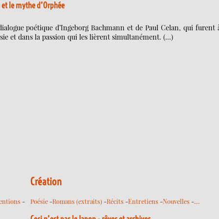
 et le mythe d’Orphée
dialogue poétique d’Ingeborg Bachmann et de Paul Celan, qui furent à
oésie et dans la passion qui les lièrent simultanément. (…)
Création
…
entions
-
Poésie
-
Romans (extraits)
-
Récits
-
Entretiens
-
Nouvelles
-