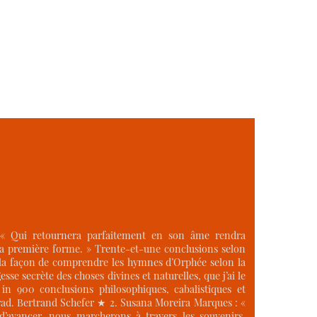
 « Qui retournera parfaitement en son âme rendra
la première forme. » Trente-et-une conclusions selon
la façon de comprendre les hymnes d’Orphée selon la
esse secrète des choses divines et naturelles, que j’ai le
in 900 conclusions philosophiques, cabalistiques et
 Trad. Bertrand Schefer ★ 2. Susana Moreira Marques : «
’avancer, nous marcherons à travers les souvenirs.