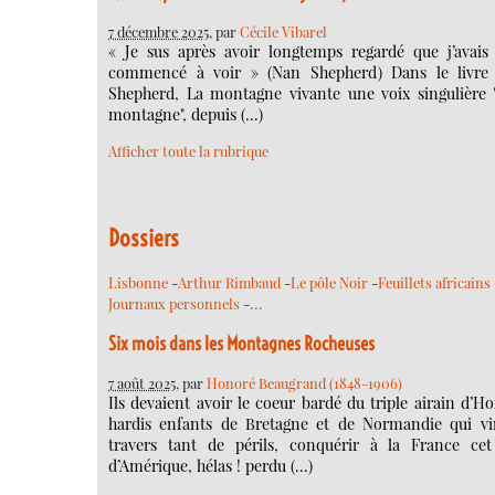
7 décembre 2025
, par
Cécile Vibarel
« Je sus après avoir longtemps regardé que j’avais
commencé à voir » (Nan Shepherd) Dans le livre
Shepherd, La montagne vivante une voix singulière "
montagne", depuis (…)
Afficher toute la rubrique
Dossiers
Lisbonne
-
Arthur Rimbaud
-
Le pôle Noir
-
Feuillets africains
…
Journaux personnels
-
Six mois dans les Montagnes Rocheuses
7 août 2025
, par
Honoré Beaugrand (1848-1906)
Ils devaient avoir le coeur bardé du triple airain d’Ho
hardis enfants de Bretagne et de Normandie qui vi
travers tant de périls, conquérir à la France ce
d’Amérique, hélas ! perdu (…)