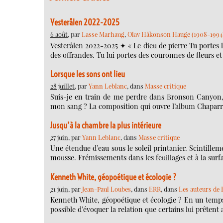
Vesterålen 2022-2025
6 août
, par
Lasse Marhaug
,
Olav Håkonson Hauge (1908-1994
Vesterålen 2022-2025 ✦ « Le dieu de pierre Tu portes le 
des offrandes. Tu lui portes des couronnes de fleurs e
Lorsque les sons ont lieu
28 juillet
, par
Yann Leblanc
, dans
Masse critique
Suis-je en train de me perdre dans Bronson Canyon
mon sang ? La composition qui ouvre l’album Chaparral
Jusqu’à la chambre la plus intérieure
27 juin
, par
Yann Leblanc
, dans
Masse critique
Une étendue d’eau sous le soleil printanier. Scintille
mousse. Frémissements dans les feuillages et à la surf
Kenneth White, géopoétique et écologie ?
21 juin
, par
Jean-Paul Loubes
, dans
ERR
, dans
Les auteurs de
Kenneth White, géopoétique et écologie ? En un temps 
possible d’évoquer la relation que certains lui prêtent 