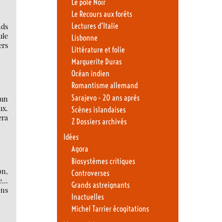
Le pôle Noir
Le Recours aux forêts
Lectures d’Italie
nds
ule
Lisbonne
ers
Littérature et folie
Marguerite Duras
Océan indien
Romantisme allemand
Sarajevo - 20 ans après
’un
ux.
Scènes islandaises
era
Z Dossiers archivés
Idées
Agora
Biosystèmes critiques
on,
Controverses
ye…
Grands astreignants
ons
Inactuelles
Michel Tarrier écogitations