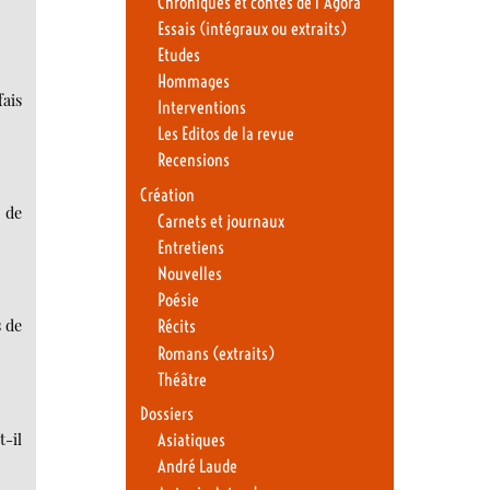
Chroniques et contes de l’Agora
Essais (intégraux ou extraits)
Etudes
Hommages
fais
Interventions
Les Editos de la revue
Recensions
Création
 de
Carnets et journaux
Entretiens
Nouvelles
Poésie
s de
Récits
Romans (extraits)
Théâtre
Dossiers
t-il
Asiatiques
André Laude