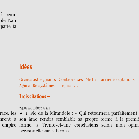
 à peine
 de Nan
parle la
Idées
-
Grands astreignants
-
Controverses
-
Michel Tarrier écogitations
-
…
Agora
-
Biosystèmes critiques
-
Trois citations —
24 novembre 2025
race, les
★ 1. Pic de la Mirandole : « Qui retournera parfaitement
nrent, à
son âme rendra semblable sa propre forme à la premi
t empire
forme. » Trente-et-une conclusions selon mon opin
personnelle sur la façon (…)