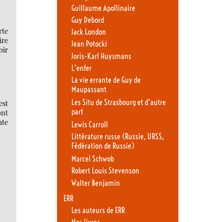
Guillaume Apollinaire
Guy Debord
rte
Jack London
ire
Jean Potocki
oir
Joris-Karl Huysmans
L’enfer
La vie errante de Guy de
Maupassant
Les Situ de Strasbourg et d’autre
est
part
ont
ute
Lewis Carroll
Littérature russe (Russie, URSS,
Fédération de Russie)
Marcel Schwob
Robert Louis Stevenson
Walter Benjamin
ERR
Les auteurs de ERR