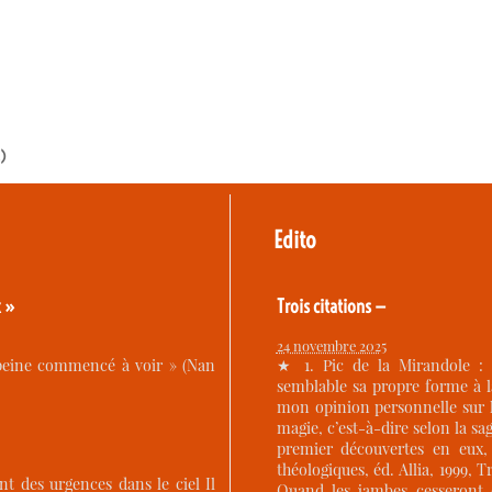
s)
Edito
x »
Trois citations —
24 novembre 2025
à peine commencé à voir » (Nan
★ 1. Pic de la Mirandole :
semblable sa propre forme à 
mon opinion personnelle sur 
magie, c’est-à-dire selon la sag
premier découvertes en eux, 
théologiques, éd. Allia, 1999,
ont des urgences dans le ciel Il
Quand les jambes cesseront d