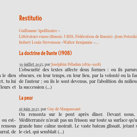
Restitutio
Guillaume Apollinaire
-
-
Littérature russe (Russie, URSS, Fédération de Russie)
-
Jean Potocki
…
Robert Louis Stevenson
-
Walter Benjamin
-
La doctrine de Dante (1908)
30 juillet 2025
, par
Joséphin Péladan (1859-1918)
L’obscurité des textes affecte deux formes : ou ils parur
)
 le dieu
obscurs, en leur temps, en leur lieu, par la volonté ou la fa
t, tu lui
de l’auteur ; ou ils le sont devenus, par l’abolition du milieu
leurs et
la succession (…)
La peur
16 juin 2025
, par
Guy de Maupassant
On remonta sur le pont après dîner. Devant nous,
 ou est-
Méditerranée n’avait pas un frisson sur toute sa surface qu’
s remous
grande lune calme moirait. Le vaste bateau glissait, jetant 
rral, de
le ciel, qui semblait (…)