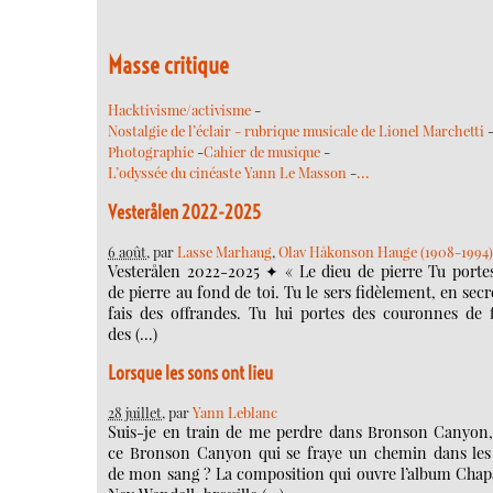
Masse critique
Hacktivisme/activisme
-
Nostalgie de l’éclair - rubrique musicale de Lionel Marchetti
Photographie
-
Cahier de musique
-
…
L’odyssée du cinéaste Yann Le Masson
-
Vesterålen 2022-2025
6 août
, par
Lasse Marhaug
,
Olav Håkonson Hauge (1908-1994
Vesterålen 2022-2025 ✦ « Le dieu de pierre Tu portes
de pierre au fond de toi. Tu le sers fidèlement, en secre
fais des offrandes. Tu lui portes des couronnes de f
des (…)
Lorsque les sons ont lieu
28 juillet
, par
Yann Leblanc
Suis-je en train de me perdre dans Bronson Canyon,
ce Bronson Canyon qui se fraye un chemin dans le
de mon sang ? La composition qui ouvre l’album Chapa