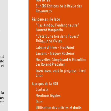
Nos livres
Sur ERR Editions de la Revue des
Ressources
Résidences : le labo
"Das Kind ou l’enfant neutre"
-
Laurent Margantin
"L’était une fois dans l’ouest"
Thibault de Vivies
cabane d’hiver - Fred Griot
Larsens - Grégory Hosteins
ent
Nouvelles, Storyboard & Microfilm
ute
par Roland Pradalier
 et
town town, work in progress - Fred
Griot
A propos de la RDR
Contacts
 la
Mentions légales
une
Ours
sur
Utilisation des articles et droits