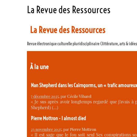
La Revue des Ressources
La Revue des Ressources
Revue électronique culturelle pluridisciplinaire (littérature, arts & idée
À la une
Nan Shepherd dans les Cairngorms, un « trafic amoureu
7 décembre 2025
, par
Cécile Vibarel
« Je sus après avoir longtemps regardé que j’avais 
Shepherd) (…)
Pierre Mottron - I almost died
23 novembre 2025
, par
Pierre Mottron
« Il est sage que le fou soit seul Ses conspirations s