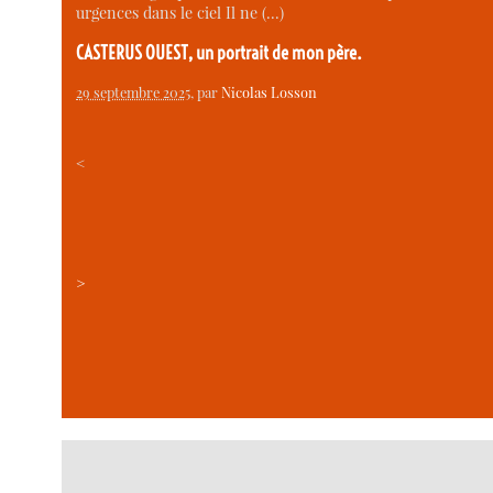
urgences dans le ciel Il ne (…)
CASTERUS OUEST, un portrait de mon père.
29 septembre 2025
, par
Nicolas Losson
<
>