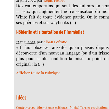
21 juin 2025
, par
Régis Poulet
Des contemporains qui sont des auteurs au sen
— ceux qui augmentent notre sensation du m
White fait de toute évidence partie. On le conn
ses poèmes et ses waybooks (…)
Hölderlin et la tentation de l’immédiat
27 mai 2025
, par
Alban Lefranc
« Il faut observer aussitôt qu‘en poésie, depuis
découverte d‘un nouveau langage (ou d‘un friss
plus pour seule condition la mise au point d‘u
original : la (…)
Afficher toute la rubrique
Idées
Controverses
-
Biosystèmes critiques
-
Michel Tarrier écogitations