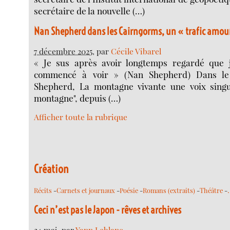
secrétaire de la nouvelle (…)
Nan Shepherd dans les Cairngorms, un « trafic amou
7 décembre 2025
, par
Cécile Vibarel
« Je sus après avoir longtemps regardé que j
commencé à voir » (Nan Shepherd) Dans le
Shepherd, La montagne vivante une voix singul
montagne", depuis (…)
Afficher toute la rubrique
Création
Récits
-
Carnets et journaux
-
Poésie
-
Romans (extraits)
-
Théâtre
-
Ceci n’est pas le Japon - rêves et archives
24 mai
, par
Yann Leblanc