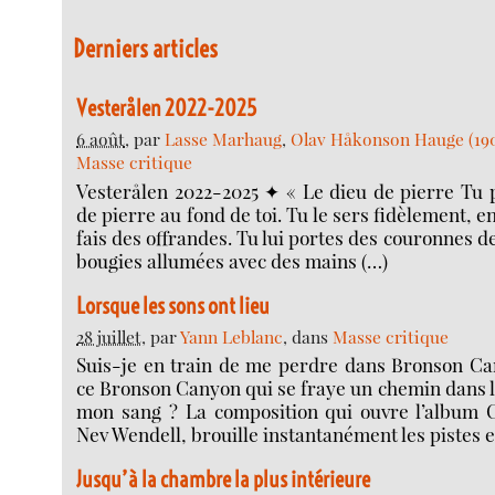
Derniers articles
Vesterålen 2022-2025
6 août
, par
Lasse Marhaug
,
Olav Håkonson Hauge (19
Masse critique
Vesterålen 2022-2025 ✦ « Le dieu de pierre Tu p
de pierre au fond de toi. Tu le sers fidèlement, en
fais des offrandes. Tu lui portes des couronnes de
bougies allumées avec des mains (…)
Lorsque les sons ont lieu
28 juillet
, par
Yann Leblanc
, dans
Masse critique
Suis-je en train de me perdre dans Bronson Ca
ce Bronson Canyon qui se fraye un chemin dans 
mon sang ? La composition qui ouvre l’album 
Nev Wendell, brouille instantanément les pistes et
Jusqu’à la chambre la plus intérieure