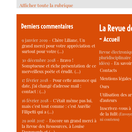
Afficher toute la rubrique
Derniers commentaires
La Revue d
-
Accueil
9 janvier 2019 –
Chère Liliane, Un
grand merci pour votre appréciation et
surtout pour votre (…)
Revue électroniqu
pluridisciplinaire 
30 décembre 2018 –
Bravo !
idées) -
En savoi
Somptueuse et riche présentation de ce
Contacts
merveilleux poète et érudit. (…)
Mentions légales
17 février 2018 –
Pour cette annonce qui
date, j’ai changé d’adresse mail :
Ours
contact : (…)
Utilisation des ar
d’auteurs
16 février 2018 –
C’était même pas lui,
mais c’est tout comme : c’est Aurélie
Inscrivez-vous à 
Filipetti qui a (…)
de la RdR
(Envoye
ni contenu)
29 août 2017 –
Encore un grand merci à
la Revue des Ressources, à Louise
Desrenards et (…)