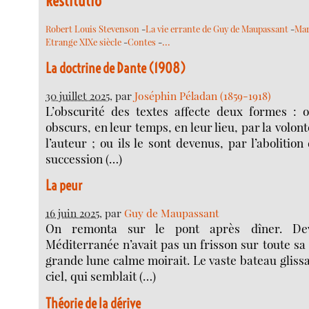
Restitutio
Robert Louis Stevenson
-
La vie errante de Guy de Maupassant
-
Mar
…
Etrange XIXe siècle
-
Contes
-
La doctrine de Dante (1908)
30 juillet 2025
, par
Joséphin Péladan (1859-1918)
L’obscurité des textes affecte deux formes : o
obscurs, en leur temps, en leur lieu, par la volont
l’auteur ; ou ils le sont devenus, par l’abolition
succession (…)
La peur
16 juin 2025
, par
Guy de Maupassant
On remonta sur le pont après dîner. Dev
Méditerranée n’avait pas un frisson sur toute sa
grande lune calme moirait. Le vaste bateau glissai
ciel, qui semblait (…)
Théorie de la dérive