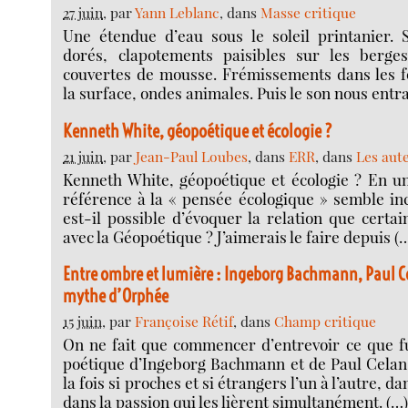
27 juin
, par
Yann Leblanc
, dans
Masse critique
Une étendue d’eau sous le soleil printanier. S
dorés, clapotements paisibles sur les berge
couvertes de mousse. Frémissements dans les fe
la surface, ondes animales. Puis le son nous entr
Kenneth White, géopoétique et écologie ?
21 juin
, par
Jean-Paul Loubes
, dans
ERR
, dans
Les aut
Kenneth White, géopoétique et écologie ? En u
référence à la « pensée écologique » semble in
est-il possible d’évoquer la relation que certai
avec la Géopoétique ? J’aimerais le faire depuis (
Entre ombre et lumière : Ingeborg Bachmann, Paul Ce
mythe d’Orphée
15 juin
, par
Françoise Rétif
, dans
Champ critique
On ne fait que commencer d’entrevoir ce que fu
poétique d’Ingeborg Bachmann et de Paul Celan,
la fois si proches et si étrangers l’un à l’autre, da
dans la passion qui les lièrent simultanément. (…