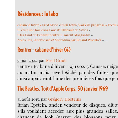
Résidences : le labo
cabane d’hiver - Fred Griot
-
town town, work in progress - Fred G
"L’était une fois dans l’ouest" Thibault de Vivies
-
"Das Kind ou l’enfant neutre" Laurent Margantin
-
…
Nouvelles, Storyboard & Microfilm par Roland Pradalier
-
Rentrer - cabane d’hiver (4)
9 mai 2022
, par
Fred Griot
rentrer (cabane d’hiver - 4) 12.02.13 Causse. neige
au matin, mais réveil gâché par des fuites que
ainsi auparavant. l’une des premières fois que je 
The Beatles. Toit d’Apple Corps. 30 janvier 1969
31 août 2015
, par
Grégory Hosteins
Brian Epstein, ancien vendeur de disques, dit 
s’ils voulaient accéder aux plus grandes salles, 
changer de look (passer des blousons noirs