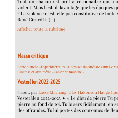
Tout un chacun est prêt à reconnaître que n
violent. Mais l’est-il davantage que les époques q
? La violence n’est-elle pas constitutive de tout
René Girard l’a (…)
Afficher toute la rubrique
Masse critique
Carte blanche
-
Hyperlittérature
-
L’odyssée du cinéaste Yann Le M
…
Cinémas et Arts média
-
Cahier de musique
-
Vesterålen 2022-2025
6 août
, par
Lasse Marhaug
,
Olav Håkonson Hauge (190
Vesterålen 2022-2025 ✦ « Le dieu de pierre Tu po
pierre au fond de toi. Tu le sers fidèlement, en sec
des offrandes. Tu lui portes des couronnes de fleu