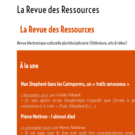
La Revue des Ressources
La Revue des Ressources
Revue électronique culturelle pluridisciplinaire (littérature, arts & idées)
À la une
Nan Shepherd dans les Cairngorms, un « trafic amoureux »
7 décembre 2025
, par
Cécile Vibarel
« Je sus après avoir longtemps regardé que j’avais à p
commencé à voir » (Nan Shepherd) (…)
Pierre Mottron - I almost died
23 novembre 2025
, par
Pierre Mottron
« Il est sage que le fou soit seul Ses conspirations sont