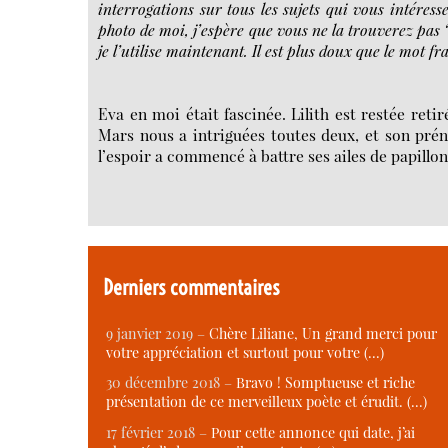
interrogations sur tous les sujets qui vous intéress
photo de moi, j’espère que vous ne la trouverez pas 
je l’utilise maintenant. Il est plus doux que le mot 
Eva en moi était fascinée. Lilith est restée reti
Mars nous a intriguées toutes deux, et son préno
l’espoir a commencé à battre ses ailes de papill
Derniers commentaires
9 janvier 2019 –
Chère Liliane, Un grand merci pour
votre appréciation et surtout pour votre (…)
30 décembre 2018 –
Bravo ! Somptueuse et riche
présentation de ce merveilleux poète et érudit. (…)
17 février 2018 –
Pour cette annonce qui date, j’ai