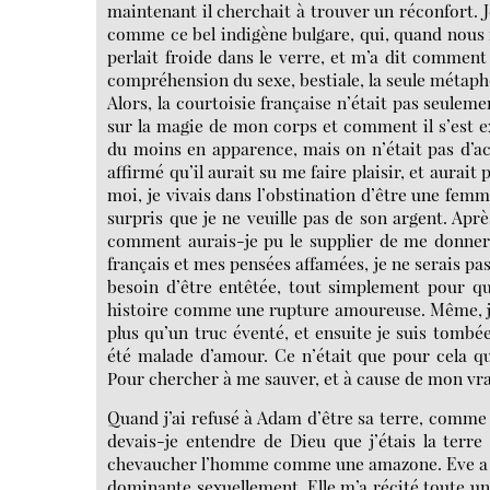
maintenant il cherchait à trouver un réconfort. Je
comme ce bel indigène bulgare, qui, quand nous
perlait froide dans le verre, et m’a dit comment
compréhension du sexe, bestiale, la seule métapho
Alors, la courtoisie française n’était pas seuleme
sur la magie de mon corps et comment il s’est exp
du moins en apparence, mais on n’était pas d’acc
affirmé qu’il aurait su me faire plaisir, et aurait 
moi, je vivais dans l’obstination d’être une femm
surpris que je ne veuille pas de son argent. Apr
comment aurais-je pu le supplier de me donner 
français et mes pensées affamées, je ne serais pas
besoin d’être entêtée, tout simplement pour que
histoire comme une rupture amoureuse. Même, je l
plus qu’un truc éventé, et ensuite je suis tombé
été malade d’amour. Ce n’était que pour cela qu
Pour chercher à me sauver, et à cause de mon vrai 
Quand j’ai refusé à Adam d’être sa terre, comme l
devais-je entendre de Dieu que j’étais la terre
chevaucher l’homme comme une amazone. Eve a co
dominante sexuellement. Elle m’a récité toute une