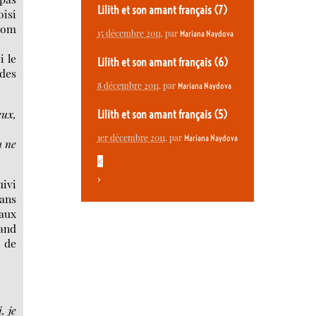
Lilith et son amant français (7)
oisi
 nom
15 décembre 2011
, par
Mariana Naydova
i le
Lilith et son amant français (6)
ndes
8 décembre 2011
, par
Mariana Naydova
eux,
Lilith et son amant français (5)
1er décembre 2011
, par
Mariana Naydova
n ne
<
>
uivi
dans
aux
nand
s de
, je