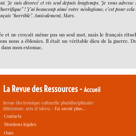
ent. Je suis divorcé et vis seul depuis longtemps. Je vous adresse
“horrifique” ! J’ai beaucoup aimé votre néologisme, c’est pour cela
français “horrible”. Amicalement, Mars.
rée et ne croyait même pas un seul mot, mais le français ritue
m nous a éblouies. Il était un véritable dieu de la guerre. D
on dans mon estomac.
La Revue des Ressources -
Accueil
Revue électronique culturelle pluridisciplinaire
(littérature, arts & idées) -
En savoir plus…
Contacts
Mentions légales
Ours