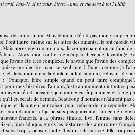
t vrai. Fais-le, si tu veux, blesse Anne, et elle sera à toi ! Lilith.
 cause de son prénom. Mais le mien n’était pas mon vrai prénom
 l’ont flairé, même sur les sites des amants. Ils ont mordu vi
. Mais après environ un mois, ils comprenaient qu’au fond de
 méchante. Alors, mon routier ne m’a pas cherchée davantage. A
 que j’avais été très complexe. Je savais que j’avais des comple
e puisse me décrire avec ce seul mot ! Donc, comme je l’ai 
e, et dans mon cœur la douleur a fait son nid, refusant de par
t : “Pourquoi faire simple quand on peut faire compliqué”.
out pour mes histoires d’amour. Juste au moment où tout se pas
u’un avenir était possible, je commençai à paniquer et à me p
ce qu’il en serait de demain. Beaucoup d’hommes n’aiment pas c
hique, et ils ont eu leur raison pour refuser de me répondre. Al
vec ce nom d’amour, et je ne sais pas pourquoi j’ai décidé d’env
mauvais français, à la phrase timide. Eva, femme sans défe
fois-ci, bien éduqué. Après les histoires des autoroutes françai
écrit sans trop y penser toute l’histoire de ma vie. Elle n’a pris