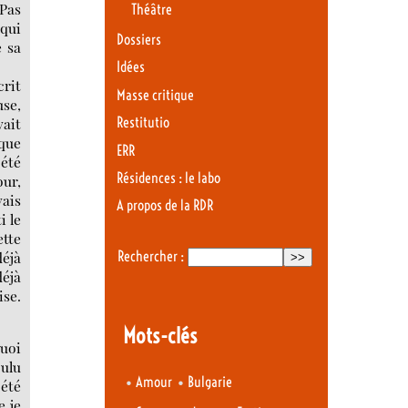
 Pas
Théâtre
 qui
Dossiers
e sa
Idées
crit
Masse critique
use,
vait
Restitutio
 que
ERR
 été
Résidences : le labo
our,
vais
A propos de la RDR
i le
ette
déjà
Rechercher :
déjà
ise.
Mots-clés
quoi
oulu
•
•
Amour
Bulgarie
 été
e je