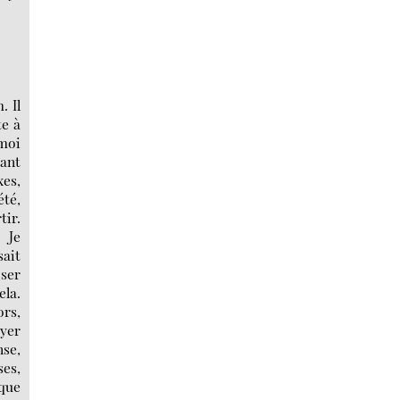
. Il
te à
 moi
vant
xes,
été,
tir.
 Je
sait
oser
ela.
ors,
oyer
nse,
ses,
 que