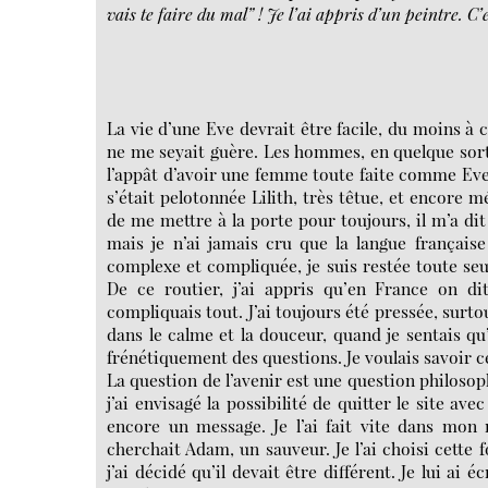
vais te faire du mal” ! Je l’ai appris d’un peintre. C’es
La vie d’une Eve devrait être facile, du moins à
ne me seyait guère. Les hommes, en quelque sorte,
l’appât d’avoir une femme toute faite comme Eve
s’était pelotonnée Lilith, très têtue, et encore
de me mettre à la porte pour toujours, il m’a dit
mais je n’ai jamais cru que la langue français
complexe et compliquée, je suis restée toute seul
De ce routier, j’ai appris qu’en France on di
compliquais tout. J’ai toujours été pressée, surt
dans le calme et la douceur, quand je sentais q
frénétiquement des questions. Je voulais savoir 
La question de l’avenir est une question philosop
j’ai envisagé la possibilité de quitter le site a
encore un message. Je l’ai fait vite dans mon 
cherchait Adam, un sauveur. Je l’ai choisi cette 
j’ai décidé qu’il devait être différent. Je lui ai 