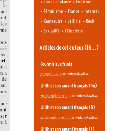
•
•
Correspondance
Erotisme
t la
•
•
•
 que
Féminisme
France
Internet
vait
•
•
•
Kamasutra
La Bible
Récit
 les
vais
•
•
Sexualité
XXIe siècle
nous
Articles de cet auteur
(16…)
issé
eci,
art,
Fourmis aux falots
 m’a
am a
22 mai 2012
, par
Mariana Naydova
e de
ieu.
Lilith et son amant français (fin)
dans
29 décembre 2011
, par
Mariana Naydova
 que
Lilith et son amant français (8)
sont
sser
22 décembre 2011
, par
Mariana Naydova
re à
Lilith et son amant français (7)