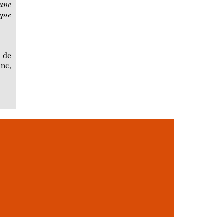
 une
 que
l de
onc,