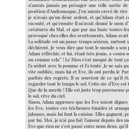
n’aurais jamais pu présager une telle sortie de
position d’Andromaque. J’en aurais crevé de rire 
je n’avais qu’un désir ardent, et qu’Adam était c
raconté, et qu’ensuite Il m’avait donné le nom d’
créatures du Mal, et que par ma faute toutes les
provoqué chez elles des avortements. Adam avait eu
La solitude est un passe-temps sérieux, surtout s
déchirent. Je veux dire que tout le monde a son p
Adam réfléchir, et lui, étant très jeune, a couru 
ou comme cela” ! Le Dieu s’est moqué de tout ça,
l’a séduit avec la pomme et l’a tenté. Je ne sais p
vite oubliée, mais lui et Eve, ils ont perdu le P
parfois des regrets. Il se souvient de ce qu’il 
regarder tout le temps le sol. Cette oie d’Eve est
Que de la merde ! Elle est juste trop paresseuse 
le sol, rêve du ciel.
Sinon, Adam approuve que les Eve soient dignes de
les Eve, toutes ces tricheuses timides et arnaqu
jalouses, mais lui font la cuisine. Elles gagnent
par lui. Moi, je n’ai pas fait l’amour depuis des
Eve que rien ne s’est passé entre nous deux, qu’il