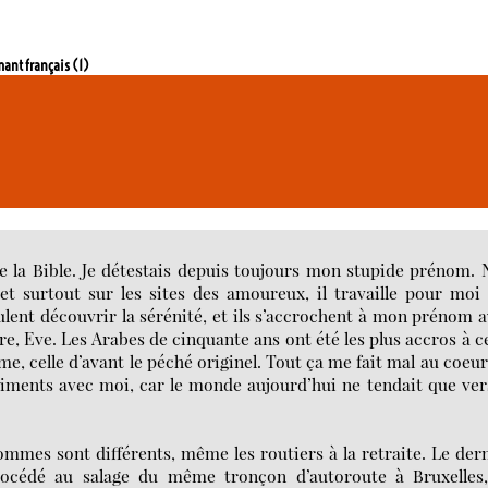
mant français (1)
de la Bible. Je détestais depuis toujours mon stupide prénom.
 et surtout sur les sites des amoureux, il travaille pour moi
lent découvrir la sérénité, et ils s’accrochent à mon prénom 
re, Eve. Les Arabes de cinquante ans ont été les plus accros à c
me, celle d’avant le péché originel. Tout ça me fait mal au coeur.
timents avec moi, car le monde aujourd’hui ne tendait que ver
 hommes sont différents, même les routiers à la retraite. Le der
procédé au salage du même tronçon d’autoroute à Bruxelles,