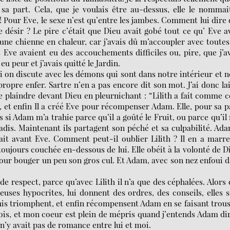
 sa part. Cela, que je voulais être au-dessus, elle le nommai
! Pour Eve, le sexe n’est qu’entre les jambes. Comment lui dire
e désir ? Le pire c’était que Dieu avait gobé tout ce qu’ Eve a
une chienne en chaleur, car j’avais dû m’accoupler avec toutes
 Eve avaient eu des accouchements difficiles ou, pire, que j’a
 peur et j’avais quitté le Jardin.
i on discute avec les démons qui sont dans notre intérieur et 
ropre enfer. Sartre n’en a pas encore dit son mot. J’ai donc la
se plaindre devant Dieu en pleurnichant : “Lilith a fait comme c
 et enfin Il a créé Eve pour récompenser Adam. Elle, pour sa p
as si Adam m’a trahie parce qu’il a goûté le Fruit, ou parce qu’il
aradis. Maintenant ils partagent son péché et sa culpabilité. Ad
était avant Eve. Comment peut-il oublier Lilith ? Il en a marr
 toujours couchée en-dessous de lui. Elle obéit à la volonté de D
pour bouger un peu son gros cul. Et Adam, avec son nez enfoui 
 respect, parce qu’avec Lilith il n’a que des céphalées. Alors
euses hypocrites, lui donnent des ordres, des conseils, elles 
, puis triomphent, et enfin récompensent Adam en se faisant trou
 mois, et mon coeur est plein de mépris quand j’entends Adam di
 n’y avait pas de romance entre lui et moi.