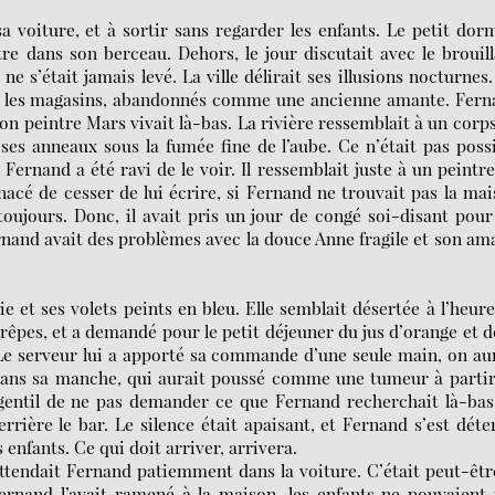
a voiture, et à sortir sans regarder les enfants. Le petit dor
tre dans son berceau. Dehors, le jour discutait avec le brouil
ne s’était jamais levé. La ville délirait ses illusions nocturnes
vers les magasins, abandonnés comme une ancienne amante. Fer
i son peintre Mars vivait là-bas. La rivière ressemblait à un corp
ses anneaux sous la fumée fine de l’aube. Ce n’était pas poss
, Fernand a été ravi de le voir. Il ressemblait juste à un peintre
menacé de cesser de lui écrire, si Fernand ne trouvait pas la ma
t toujours. Donc, il avait pris un jour de congé soi-disant pour
rnand avait des problèmes avec la douce Anne fragile et son am
rie et ses volets peints en bleu. Elle semblait désertée à l’heur
crêpes, et a demandé pour le petit déjeuner du jus d’orange et 
 Le serveur lui a apporté sa commande d’une seule main, on au
dans sa manche, qui aurait poussé comme une tumeur à partir
t gentil de ne pas demander ce que Fernand recherchait là-bas
derrière le bar. Le silence était apaisant, et Fernand s’est dét
enfants. Ce qui doit arriver, arrivera.
n attendait Fernand patiemment dans la voiture. C’était peut-êtr
ernand l’avait ramené à la maison, les enfants ne pouvaient