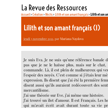
La Revue des Ressources
Accueil
>
Création
>
Récits
>
Lilith et son amant français
>
Lilith et son a
Lilith et son amant français (1)
jeudi 3 novembre 2011
, par
Mariana Naydova
Je suis Eva. Je ne suis qu’une référence banale 
pas que je ne le haïsse plus, mais sur le chat,
commande. Là, il est plein de malheureux qui veu
l’espoir des noyés. C’est comme si j’étais leur mè
expression. Ils disent que j’ai été la première fem
disent aussi qu’ils auraient redécouvert des sen
mercantilisme.
J’ai une théorie sur Eve, j’ai même une histoire.
J’ai trouvé un îlot d’amour. Il est Français. Les
qui m’avait écrit avait durant toute sa vie 