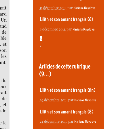
mait
15 décembre 2011
, par
Mariana Naydova
lard
. Un
Lilith et son amant français (6)
nand
8 décembre 2011
, par
Mariana Naydova
s de
ible
<
, et
>
ison
 les
ant.
Articles de cette rubrique
(9…)
e du
deux
Lilith et son amant français (fin)
rait
 de
29 décembre 2011
, par
Mariana Naydova
, et
endu
Lilith et son amant français (8)
22 décembre 2011
, par
Mariana Naydova
e le
 pas