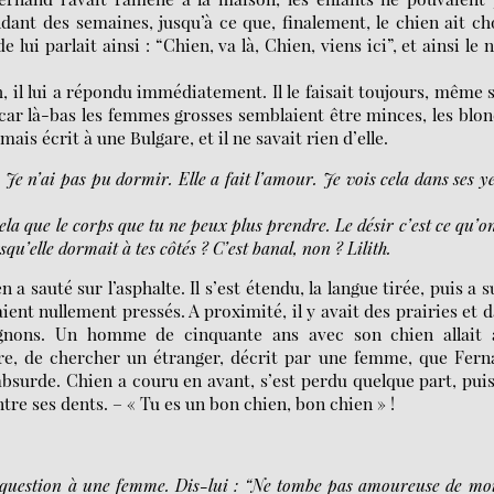
dant des semaines, jusqu’à ce que, finalement, le chien ait ch
lui parlait ainsi : “Chien, va là, Chien, viens ici”, et ainsi le
, il lui a répondu immédiatement. Il le faisait toujours, même s
e, car là-bas les femmes grosses semblaient être minces, les blo
mais écrit à une Bulgare, et il ne savait rien d’elle.
. Je n’ai pas pu dormir. Elle a fait l’amour. Je vois cela dans ses y
cela que le corps que tu ne peux plus prendre. Le désir c’est ce qu’o
squ’elle dormait à tes côtés ? C’est banal, non ? Lilith.
 a sauté sur l’asphalte. Il s’est étendu, la langue tirée, puis a s
ient nullement pressés. A proximité, il y avait des prairies et 
gnons. Un homme de cinquante ans avec son chien allait 
ère, de chercher un étranger, décrit par une femme, que Fer
l’absurde. Chien a couru en avant, s’est perdu quelque part, pui
re ses dents. – « Tu es un bon chien, bon chien » !
 question à une femme. Dis-lui : “Ne tombe pas amoureuse de moi