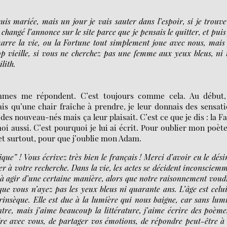
 suis mariée, mais un jour je vais sauter dans l’espoir, si je trouv
angé l’annonce sur le site parce que je pensais le quitter, et puis 
izarre la vie, ou la Fortune tout simplement joue avec nous, mais 
p vieille, si vous ne cherchez pas une femme aux yeux bleus, ni
lith.
ommes me répondent. C’est toujours comme cela. Au début, 
étais qu’une chair fraîche à prendre, je leur donnais des sensat
es nouveau-nés mais ça leur plaisait. C’est ce que je dis : la F
moi aussi. C’est pourquoi je lui ai écrit. Pour oublier mon poèt
 et surtout, pour que j’oublie mon Adam.
ique” ! Vous écrivez très bien le français ! Merci d’avoir eu le dési
r à votre recherche. Dans la vie, les actes se décident inconsciem
 à agir d’une certaine manière, alors que notre raisonnement voud
que vous n’ayez pas les yeux bleus ni quarante ans. L’âge est celu
rinsèque. Elle est due à la lumière qui nous baigne, car sans lum
intre, mais j’aime beaucoup la littérature, j’aime écrire des poème
dre avec vous, de partager vos émotions, de répondre peut-être à