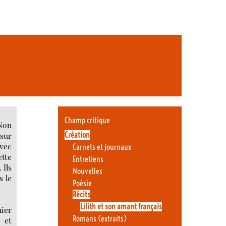
Champ critique
 Non
Création
 sur
avec
Carnets et journaux
ette
Entretiens
 Ils
Nouvelles
s le
Poésie
Récits
Lilith et son amant français
nier
Romans (extraits)
 et