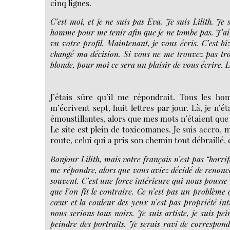
cinq lignes.
C’est moi, et je ne suis pas Eva. Je suis Lilith. Je
homme pour me tenir afin que je ne tombe pas. J’ai ch
vu votre profil. Maintenant, je vous écris. C’est b
changé ma décision. Si vous ne me trouvez pas tro
blonde, pour moi ce sera un plaisir de vous écrire. Li
J’étais sûre qu’il me répondrait. Tous les h
m’écrivent sept, huit lettres par jour. Là, je n’
émoustillantes, alors que mes mots n’étaient que d
Le site est plein de toxicomanes. Je suis accro, 
route, celui qui a pris son chemin tout débraillé,
Bonjour Lilith, mais votre français n’est pas “horrif
me répondre, alors que vous aviez décidé de renonce
souvent. C’est une force intérieure qui nous pousse
que l’on fît le contraire. Ce n’est pas un problème 
cœur et la couleur des yeux n’est pas propriété int
nous serions tous noirs. Je suis artiste, je suis pe
peindre des portraits. Je serais ravi de correspon