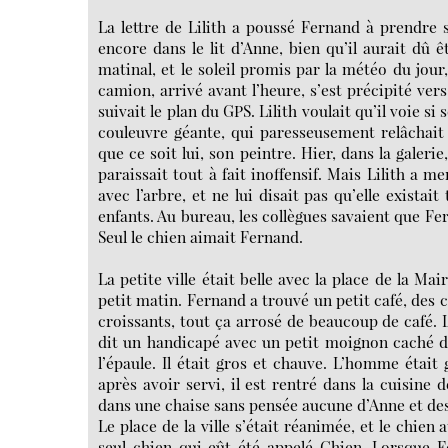
La lettre de Lilith a poussé Fernand à prendre s
encore dans le lit d’Anne, bien qu’il aurait dû ê
matinal, et le soleil promis par la météo du jour, 
camion, arrivé avant l’heure, s’est précipité 
suivait le plan du GPS. Lilith voulait qu’il voie s
couleuvre géante, qui paresseusement relâchait 
que ce soit lui, son peintre. Hier, dans la galerie
paraissait tout à fait inoffensif. Mais Lilith a 
avec l’arbre, et ne lui disait pas qu’elle existai
enfants. Au bureau, les collègues savaient que Fe
Seul le chien aimait Fernand.
La petite ville était belle avec la place de la Mai
petit matin. Fernand a trouvé un petit café, des 
croissants, tout ça arrosé de beaucoup de café.
dit un handicapé avec un petit moignon caché 
l’épaule. Il était gros et chauve. L’homme étai
après avoir servi, il est rentré dans la cuisine 
dans une chaise sans pensée aucune d’Anne et des 
Le place de la ville s’était réanimée, et le chie
seul chien qui eût été appelé Chien. Lorsque F