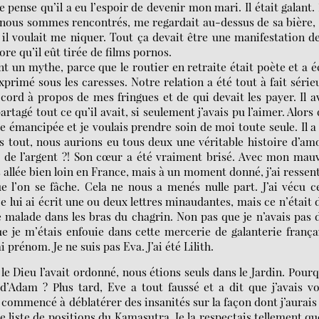
 pense qu’il a eu l’espoir de devenir mon mari. Il était galant.
 nous sommes rencontrés, me regardait au-dessus de sa bière,
 il voulait me niquer. Tout ça devait être une manifestation d
re qu’il eût tirée de films pornos.
nt un mythe, parce que le routier en retraite était poète et a é
rimé sous les caresses. Notre relation a été tout à fait série
ord à propos de mes fringues et de qui devait les payer. Il a
partagé tout ce qu’il avait, si seulement j’avais pu l’aimer. Alors
e émancipée et je voulais prendre soin de moi toute seule. Il a
ès tout, nous aurions eu tous deux une véritable histoire d’am
de l’argent ?! Son cœur a été vraiment brisé. Avec mon mau
 allée bien loin en France, mais à un moment donné, j’ai ressent
 l’on se fâche. Cela ne nous a menés nulle part. J’ai vécu c
ui ai écrit une ou deux lettres minaudantes, mais ce n’était 
e malade dans les bras du chagrin. Non pas que je n’avais pas 
e je m’étais enfouie dans cette mercerie de galanterie frança
prénom. Je ne suis pas Eva. J’ai été Lilith.
e Dieu l’avait ordonné, nous étions seuls dans le Jardin. Pour
 d’Adam ? Plus tard, Eve a tout faussé et a dit que j’avais v
mmencé à déblatérer des insanités sur la façon dont j’aurais
 liste de positions du Kamasutra. Je la respectais tellement qu