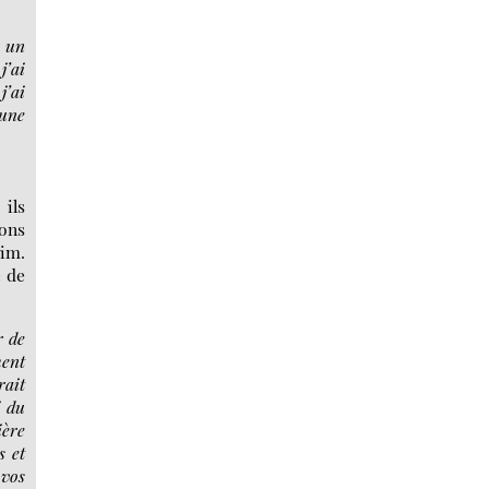
e un
j’ai
j’ai
 une
ils
ions
aim.
e de
r de
ment
rait
i du
ière
s et
 vos