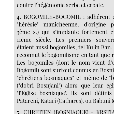
contre l’hégémonie serbe et croate.
4. BOGOMILE-BOGOMIL : adhérent d
"hérésie" manichéenne, d’origine 
3ème s.) qui s’implante fortement e
11ème siècle. Les premiers souver
étaient aussi bogomiles, tel Kulin Ban. 
reconnut le bogomilisme en tant que rel
Les bogomiles (dont le nom vient d’
Bogomil) sont surtout connus en Bosni
"chrétiens bosniaques" et même de "
("dobri Bosnjani") alors que leur é
"l’Eglise bosniaque". Ils sont défin
Patareni, Katari (Cathares), ou Babuni (
5. CHRETIEN (BOSNIAQUE) - KRSTJA