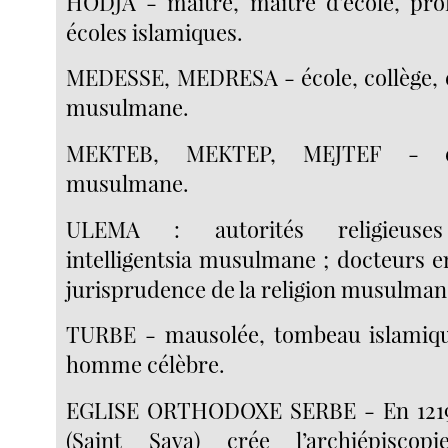
HODJA - maître, maître d’école, pro
écoles islamiques.
MEDESSE, MEDRESA - école, collège, 
musulmane.
MEKTEB, MEKTEP, MEJTEF - éc
musulmane.
ULEMA : autorités religieuse
intelligentsia musulmane ; docteurs e
jurisprudence de la religion musulman
TURBE - mausolée, tombeau islamiqu
homme célèbre.
EGLISE ORTHODOXE SERBE - En 1219
(Saint Sava) crée l’archiépiscop