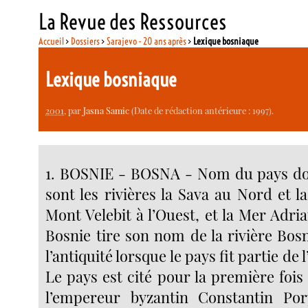
La Revue des Ressources
Accueil
>
Dossiers
>
Sarajevo - 20 ans après
>
Lexique bosniaque
Lexique bosniaque
2001
, par
Jasna Samic
(Date de rédaction antérieure : 1997).
1. BOSNIE - BOSNA - Nom du pays don
sont les rivières la Sava au Nord et la 
Mont Velebit à l’Ouest, et la Mer Adri
Bosnie tire son nom de la rivière Bos
l’antiquité lorsque le pays fit partie d
Le pays est cité pour la première fois
l’empereur byzantin Constantin Po