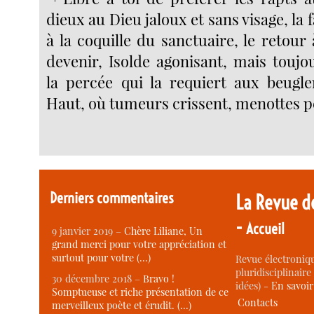
dieux au Dieu jaloux et sans visage, la f
à la coquille du sanctuaire, le retour 
devenir, Isolde agonisant, mais tou
la percée qui la requiert aux beugl
Haut, où tumeurs crissent, menottes 
Derniers commentaires
La Revue d
-
Accueil
9 janvier 2019 –
Chère Liliane, Un
grand merci pour votre appréciation et
surtout pour votre (…)
Revue électroniqu
pluridisciplinaire 
30 décembre 2018 –
Bravo !
idées) -
En savoi
Somptueuse et riche présentation de ce
Contacts
merveilleux poète et érudit. (…)