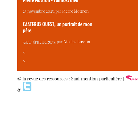
Pierre Mottron - I almost died
23 novembre 2025
, par
Pierre Mottron
CASTERUS OUEST, un portrait de mon
père.
29 septembre 2025
, par
Nicolas Losson
<
>
© la revue des ressources : Sauf mention particulière |
&