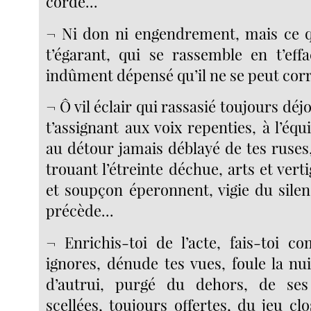
corde...
¬ Ni don ni engendrement, mais ce q
t’égarant, qui se rassemble en t’effa
indûment dépensé qu’il ne se peut cor
¬ Ô vil éclair qui rassasié toujours dé
t’assignant aux voix repenties, à l’équ
au détour jamais déblayé de tes ruses
trouant l’étreinte déchue, arts et verti
et soupçon éperonnent, vigie du silen
précède...
¬ Enrichis-toi de l’acte, fais-toi c
ignores, dénude tes vues, foule la nu
d’autrui, purgé du dehors, de ses
scellées, toujours offertes, du jeu c