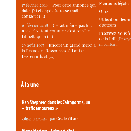
Mentions légales
17 février 2018 –
Pour cette annonce qui
date, j’ai changé d’adresse mail :
Ours
contact : (…)
Utilisation des ar
d’auteurs
16 février 2018 –
C’était même pas lui,
mais c’est tout comme : c’est Aurélie
Inscrivez-vous à 
Filipetti qui a (…)
de la RdR
(Envoye
ni contenu)
29 août 2017 –
Encore un grand merci à
la Revue des Ressources, à Louise
Desrenards et (…)
À la une
Nan Shepherd dans les Cairngorms, un
« trafic amoureux »
7 décembre 2025
, par
Cécile Vibarel