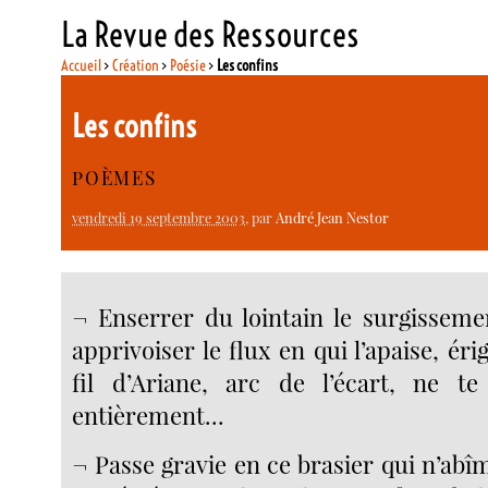
La Revue des Ressources
Accueil
>
Création
>
Poésie
>
Les confins
Les confins
POÈMES
vendredi 19 septembre 2003
, par
André Jean Nestor
¬ Enserrer du lointain le surgissemen
apprivoiser le flux en qui l’apaise, ér
fil d’Ariane, arc de l’écart, ne te
entièrement...
¬ Passe gravie en ce brasier qui n’abîm