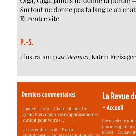
Olga, Olga, jamais ne donne ta parole —
Surtout ne donne pas ta langue au chat
Et rentre vite.
P.-S.
Illustration :
Las Meninas
, Katrin Freisager
Derniers commentaires
La Revue d
-
Accueil
9 janvier 2019 –
Chère Liliane, Un
grand merci pour votre appréciation et
surtout pour votre (…)
Revue électroniqu
pluridisciplinaire 
30 décembre 2018 –
Bravo !
idées) -
En savoi
Somptueuse et riche présentation de ce