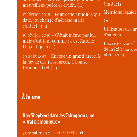
Contacts
merveilleux poète et érudit. (…)
Mentions légales
17 février 2018 –
Pour cette annonce qui
date, j’ai changé d’adresse mail :
Ours
contact : (…)
Utilisation des ar
d’auteurs
16 février 2018 –
C’était même pas lui,
mais c’est tout comme : c’est Aurélie
Inscrivez-vous à 
Filipetti qui a (…)
de la RdR
(Envoye
ni contenu)
29 août 2017 –
Encore un grand merci à
la Revue des Ressources, à Louise
Desrenards et (…)
À la une
Nan Shepherd dans les Cairngorms, un
« trafic amoureux »
7 décembre 2025
, par
Cécile Vibarel