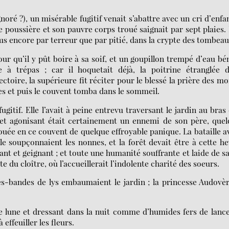
oré ?), un misérable fugitif venait s’abattre avec un cri d’enfa
 de poussière et son pauvre corps troué saignait par sept plaies.
 plus encore par terreur que par pitié, dans la crypte des tombeau
r qu’il y pût boire à sa soif, et un goupillon trempé d’eau bé
 à trépas ; car il hoquetait déjà, la poitrine étranglée d
oire, la supérieure fit réciter pour le blessé la prière des mo
es et puis le couvent tomba dans le sommeil.
gitif. Elle l’avait à peine entrevu traversant le jardin au bras
 cet agonisant était certainement un ennemi de son père, que
ée en ce couvent de quelque effroyable panique. La bataille a
le soupçonnaient les nonnes, et la forêt devait être à cette h
ant et geignant ; et toute une humanité souffrante et laide de s
e du cloître, où l’accueillerait l’indolente charité des soeurs.
ates-bandes de lys embaumaient le jardin ; la princesse Audovè
de lune et dressant dans la nuit comme d’humides fers de lance
effeuiller les fleurs.