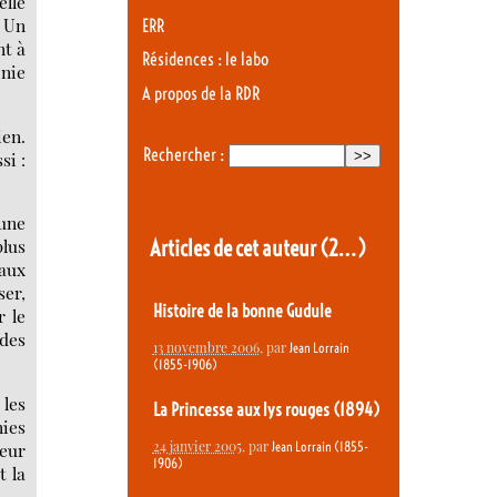
elle
. Un
ERR
nt à
Résidences : le labo
onie
A propos de la RDR
ien.
Rechercher :
si :
 une
Articles de cet auteur
(2…)
plus
 aux
ser,
Histoire de la bonne Gudule
r le
 des
13 novembre 2006
, par
Jean Lorrain
(1855-1906)
 les
La Princesse aux lys rouges (1894)
nies
24 janvier 2005
, par
reur
Jean Lorrain (1855-
1906)
t la