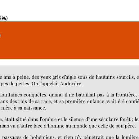
1894)
)
e ans à peine, des yeux gris d’aigle sous de hautains sourcils, e
mpes de perles. On l’appelait Audovère.
ointaines conquêtes, quand il ne bataillait pas à la frontière, 
aux des rois de sa race, et sa première enfance avait été confi
 mère à sa naissance.
e, était situé dans l’ombre et le silence d’une séculaire forêt ; le
 jamais vu d’autre face d’homme au monde que celle de son père.
es passages de bohémiens, et rien n’y pénétrait que la lumièr