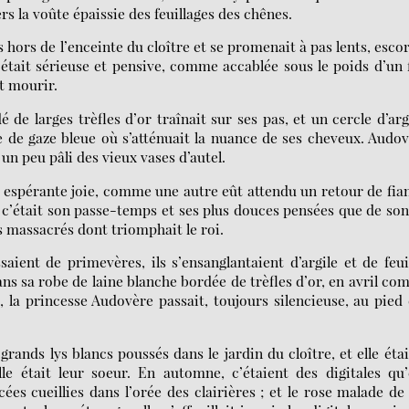
vers la voûte épaissie des feuillages des chênes.
s hors de l’enceinte du cloître et se promenait à pas lents, esco
était sérieuse et pensive, comme accablée sous le poids d’un 
ôt mourir.
 de larges trèfles d’or traînait sur ses pas, et un cercle d’ar
le de gaze bleue où s’atténuait la nuance de ses cheveux. Audo
 un peu pâli des vieux vases d’autel.
ne espérante joie, comme une autre eût attendu un retour de fia
 et c’était son passe-temps et ses plus douces pensées que de so
es massacrés dont triomphait le roi.
ssaient de primevères, ils s’ensanglantaient d’argile et de feui
dans sa robe de laine blanche bordée de trèfles d’or, en avril c
la princesse Audovère passait, toujours silencieuse, au pied
 grands lys blancs poussés dans le jardin du cloître, et elle étai
le était leur soeur. En automne, c’étaient des digitales qu’
cées cueillies dans l’orée des clairières ; et le rose malade de