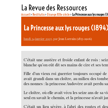
La Revue des Ressources
Accueil
>
Restitutio
>
Etrange XIXe siècle
>
La Princesse aux lys rouges (
La Princesse aux lys rouges (1894
lundi 24 janvier 2005
, par
Jean Lorrain (1855-1906)
C’était une austère et froide enfant de rois : seiz
blanche qu’on eût dit ses mains de cire et ses te
Fille d’un vieux roi guerrier toujours occupé de l
avait grandi dans un cloître, au milieu des tombe
des nonnes : la princesse Audovère avait perdu sa
Le cloître, où elle avait vécu les seize ans de sa vi
seul en savait le chemin, et la princesse n’avait
C’était un lieu sévère, à l’abri des routes et d