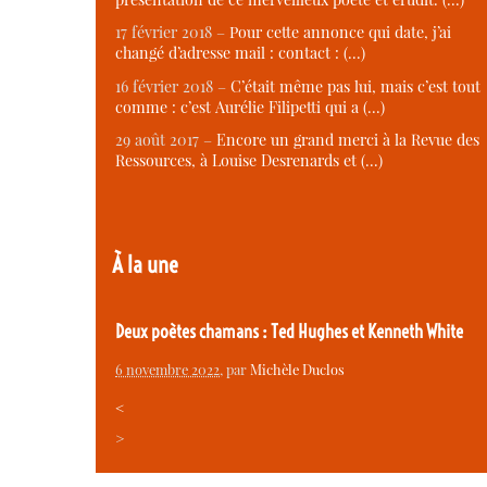
17 février 2018 –
Pour cette annonce qui date, j’ai
changé d’adresse mail : contact : (…)
16 février 2018 –
C’était même pas lui, mais c’est tout
comme : c’est Aurélie Filipetti qui a (…)
29 août 2017 –
Encore un grand merci à la Revue des
Ressources, à Louise Desrenards et (…)
À la une
Deux poètes chamans : Ted Hughes et Kenneth White
6 novembre 2022
, par
Michèle Duclos
<
>