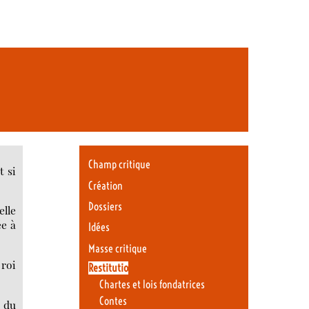
Champ critique
t si
Création
Dossiers
elle
ée à
Idées
Masse critique
 roi
Restitutio
Chartes et lois fondatrices
Contes
e du