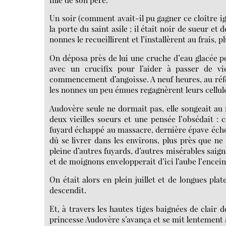
Un soir (comment avait-il pu gagner ce cloître ign
la porte du saint asile ; il était noir de sueur et
nonnes le recueillirent et l’installèrent au frais,
On déposa près de lui une cruche d’eau glacée pou
avec un crucifix pour l’aider à passer de vie
commencement d’angoisse. A neuf heures, au réfect
les nonnes un peu émues regagnèrent leurs cellul
Audovère seule ne dormait pas, elle songeait au fu
deux vieilles soeurs et une pensée l’obsédait :
fuyard échappé au massacre, dernière épave échou
dû se livrer dans les environs, plus près que ne 
pleine d’autres fuyards, d’autres misérables saign
et de moignons envelopperait d’ici l’aube l’enceint
On était alors en plein juillet et de longues pl
descendit.
Et, à travers les hautes tiges baignées de clair 
princesse Audovère s’avança et se mit lentement à 