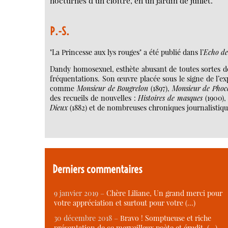
nocturnes d’un cloître, en un jardin de juillet.
P.-S.
"La Princesse aux lys rouges" a été publié dans l’
Echo de
Dandy homosexuel, esthète abusant de toutes sortes de 
fréquentations. Son œuvre placée sous le signe de l’ex
comme
Monsieur de Bougrelon
(1897),
Monsieur de Phoc
des recueils de nouvelles :
Histoires de masques
(1900)
Dieux
(1882) et de nombreuses chroniques journalistiqu
Derniers commentaires
9 janvier 2019 –
Chère Liliane, Un grand merci pour
votre appréciation et surtout pour votre (…)
30 décembre 2018 –
Bravo ! Somptueuse et riche
présentation de ce merveilleux poète et érudit. (…)