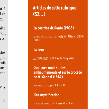
Articles de cette rubrique
nt à
(52…)
 Les
x.
nite
La doctrine de Dante (1908)
’un
30 juillet 2025
, par
Joséphin Péladan (1859-
rts,
1918)
La peur
 des
lque
16 juin 2025
, par
Guy de Maupassant
vait
eure
Quelques mots sur les
anie
embaumements et sur le procédé
de M. Gannal (1842)
20 juin 2013
, par
J. Girardin
re y
Une mystification
, la
1er mai 2013
, par
Edgar Allan Poe