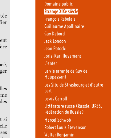
Domaine public
Etrange XIXe siècle
rtée
François Rabelais
fier
Guillaume Apollinaire
Guy Debord
gent
Jack London
vère
Jean Potocki
Joris-Karl Huysmans
L’enfer
ncé,
nger
La vie errante de Guy de
Maupassant
Les Situ de Strasbourg et d’autre
lles
part
omme
Lewis Carroll
 des
Littérature russe (Russie, URSS,
Fédération de Russie)
t si
Marcel Schwob
elle
Robert Louis Stevenson
 ses
Walter Benjamin