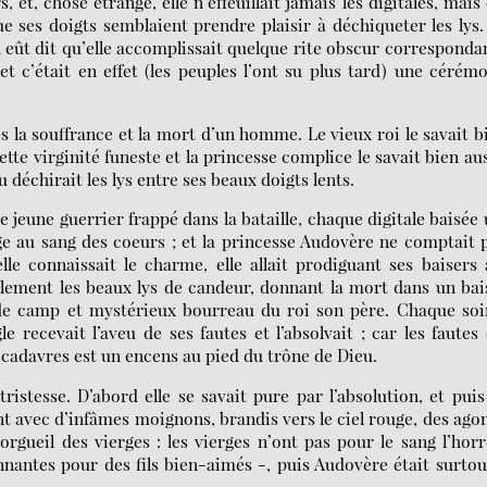
 et, chose étrange, elle n’effeuillait jamais les digitales, mais 
e ses doigts semblaient prendre plaisir à déchiqueter les lys
on eût dit qu’elle accomplissait quelque rite obscur corresponda
et c’était en effet (les peuples l’ont su plus tard) une cérém
es la souffrance et la mort d’un homme. Le vieux roi le savait b
ette virginité funeste et la princesse complice le savait bien aus
u déchirait les lys entre ses beaux doigts lents.
e jeune guerrier frappé dans la bataille, chaque digitale baisée
age au sang des coeurs ; et la princesse Audovère ne comptait 
lle connaissait le charme, elle allait prodiguant ses baisers
lement les beaux lys de candeur, donnant la mort dans un bai
 de camp et mystérieux bourreau du roi son père. Chaque soi
 recevait l’aveu de ses fautes et l’absolvait ; car les fautes
 cadavres est un encens au pied du trône de Dieu.
istesse. D’abord elle se savait pure par l’absolution, et puis
ent avec d’infâmes moignons, brandis vers le ciel rouge, des ago
orgueil des vierges : les vierges n’ont pas pour le sang l’hor
nantes pour des fils bien-aimés -, puis Audovère était surtou