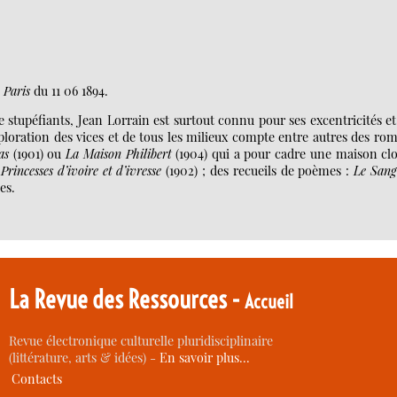
 Paris
du 11 06 1894.
stupéfiants, Jean Lorrain est surtout connu pour ses excentricités et
ploration des vices et de tous les milieux compte entre autres des ro
as
(1901) ou
La Maison Philibert
(1904) qui a pour cadre une maison clo
,
Princesses d’ivoire et d’ivresse
(1902) ; des recueils de poèmes :
Le Sang
es.
La Revue des Ressources -
Accueil
Revue électronique culturelle pluridisciplinaire
(littérature, arts & idées) -
En savoir plus…
Contacts