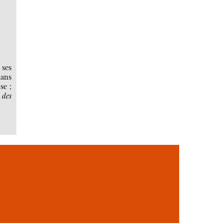
 ses
mans
se ;
 des