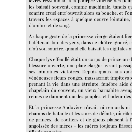
lèvres ressemblait à la pourpre vineuse des fleurs,
les baisait souvent, comme machinale, tandis qu
sourire cruel entr’ouvrait alors sa bouche, et l’
travers les espaces à quelque oeuvre lointaine, 
d’ombre et de sang.
A chaque geste de la princesse vierge étaient lié
Il détenait loin des yeux, dans ce cloître ignoré, c
d’où son sourire, quand elle baisait les digitales o
Chaque lys effeuillé était un corps de prince ou d
blessure ouverte, une plaie élargie livrant pass
ses lointaines victoires. Depuis quatre ans qu’e
vénéneuses fleurs rouges, massacrant impitoyab
prenant la vie dans une étreinte, funèbre aide
chapelain du couvent, un vieux barnabite aveugle
reines ne damnent que les peuples, et l’odeur des
Et la princesse Audovère n’avait ni remords ni tr
champs de bataille et les soirs de défaite, où râl
de princes, de routiers et de gueux plaisent à l’
angoissée des mères - les mères toujours frisson
fille de son père.