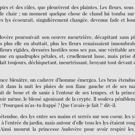
irs et des râles, que pleurèrent des plaintes. Les fleurs, sous
s de chair ; un moment quelque chose de chaud lui tomba sur
es lys écoeurait, singulièrement changée, devenue fade et lou
dovère poursuivait son oeuvre meurtrière, décapitant sans pi
s plus elle en abattait, plus les fleurs renaissaient innombrab
urs rigides, dressées hostiles sous ses pas, une véritable a
une en quadruples pétales, et, cruellement lasse, mais prise 
llait toujours, déchiquetant, meurtrissant, broyant tout devant e
rence bleuâtre, un cadavre d’homme émergea. Les bras étendu
alait dans la nuit les plaies de son flanc gauche et de ses m
it de boue et de sanie à l’entour de ses tempes, et la princ
 soir même, le blessé agonisant de la crypte. Il souleva pénible
"Pourquoi m’as-tu frappé ? Que t’avais-je fait !" dit-il.
tendue, des lys entre ses mains et serrés sur son coeur, les 
 à l’entrée du jardin, mais autour d’elle tous les lys étaient rou
r. Ainsi mourut la princesse Audovère pour avoir respiré les