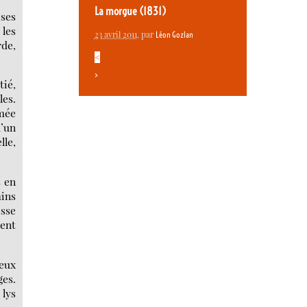
La morgue (1831)
 ses
 les
23 avril 2011
, par
Léon Gozlan
rde,
<
>
tié,
les.
rmée
d’un
lle,
s en
ains
esse
ment
yeux
ges.
 lys