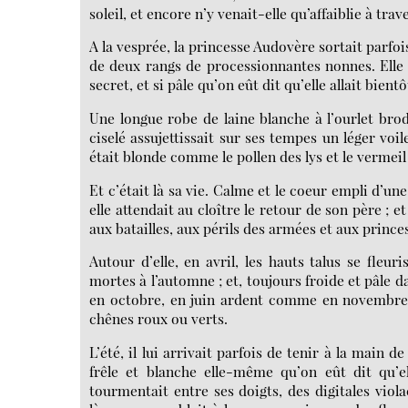
soleil, et encore n’y venait-elle qu’affaiblie à tra
A la vesprée, la princesse Audovère sortait parfoi
de deux rangs de processionnantes nonnes. Elle 
secret, et si pâle qu’on eût dit qu’elle allait bient
Une longue robe de laine blanche à l’ourlet brodé
ciselé assujettissait sur ses tempes un léger voi
était blonde comme le pollen des lys et le vermeil
Et c’était là sa vie. Calme et le coeur empli d’u
elle attendait au cloître le retour de son père ;
aux batailles, aux périls des armées et aux princ
Autour d’elle, en avril, les hauts talus se fleuri
mortes à l’automne ; et, toujours froide et pâle 
en octobre, en juin ardent comme en novembre, 
chênes roux ou verts.
L’été, il lui arrivait parfois de tenir à la main de
frêle et blanche elle-même qu’on eût dit qu’el
tourmentait entre ses doigts, des digitales viola