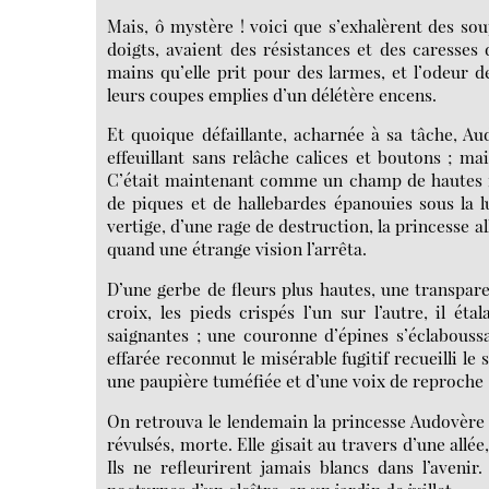
Mais, ô mystère ! voici que s’exhalèrent des soup
doigts, avaient des résistances et des caresse
mains qu’elle prit pour des larmes, et l’odeur d
leurs coupes emplies d’un délétère encens.
Et quoique défaillante, acharnée à sa tâche, Au
effeuillant sans relâche calices et boutons ; mai
C’était maintenant comme un champ de hautes fle
de piques et de hallebardes épanouies sous la l
vertige, d’une rage de destruction, la princesse a
quand une étrange vision l’arrêta.
D’une gerbe de fleurs plus hautes, une transpa
croix, les pieds crispés l’un sur l’autre, il ét
saignantes ; une couronne d’épines s’éclaboussa
effarée reconnut le misérable fugitif recueilli le
une paupière tuméfiée et d’une voix de reproche : 
On retrouva le lendemain la princesse Audovère é
révulsés, morte. Elle gisait au travers d’une allée,
Ils ne refleurirent jamais blancs dans l’aveni