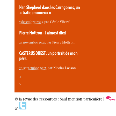
Nan Shepherd dans les Cairngorms, un
« trafic amoureux »
7 décembre 2025
, par
Cécile Vibarel
Pierre Mottron - I almost died
23 novembre 2025
, par
Pierre Mottron
CASTERUS OUEST, un portrait de mon
père.
29 septembre 2025
, par
Nicolas Losson
<
>
© la revue des ressources : Sauf mention particulière |
&