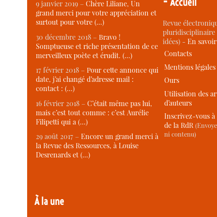
-
Accueil
9 janvier 2019 –
Chère Liliane, Un
grand merci pour votre appréciation et
surtout pour votre (…)
Revue électroniqu
pluridisciplinaire 
30 décembre 2018 –
Bravo !
idées) -
En savoi
Somptueuse et riche présentation de ce
Contacts
merveilleux poète et érudit. (…)
Mentions légales
17 février 2018 –
Pour cette annonce qui
date, j’ai changé d’adresse mail :
Ours
contact : (…)
Utilisation des ar
d’auteurs
16 février 2018 –
C’était même pas lui,
mais c’est tout comme : c’est Aurélie
Inscrivez-vous à 
Filipetti qui a (…)
de la RdR
(Envoye
ni contenu)
29 août 2017 –
Encore un grand merci à
la Revue des Ressources, à Louise
Desrenards et (…)
À la une