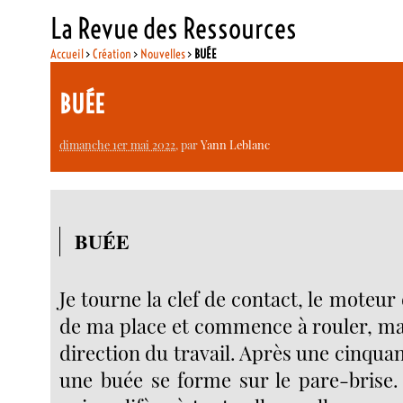
La Revue des Ressources
Accueil
>
Création
>
Nouvelles
>
BUÉE
BUÉE
dimanche 1er mai 2022
, par
Yann Leblanc
BUÉE
Je tourne la clef de contact, le moteur
de ma place et commence à rouler, m
direction du travail. Après une cinqua
une buée se forme sur le pare-bris