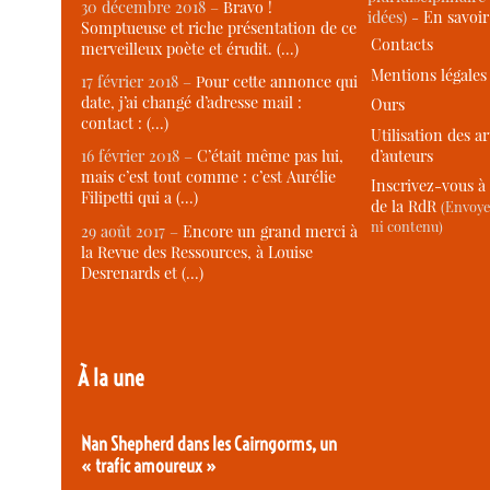
30 décembre 2018 –
Bravo !
idées) -
En savoi
Somptueuse et riche présentation de ce
Contacts
merveilleux poète et érudit. (…)
Mentions légales
17 février 2018 –
Pour cette annonce qui
date, j’ai changé d’adresse mail :
Ours
contact : (…)
Utilisation des ar
d’auteurs
16 février 2018 –
C’était même pas lui,
mais c’est tout comme : c’est Aurélie
Inscrivez-vous à 
Filipetti qui a (…)
de la RdR
(Envoye
ni contenu)
29 août 2017 –
Encore un grand merci à
la Revue des Ressources, à Louise
Desrenards et (…)
À la une
Nan Shepherd dans les Cairngorms, un
« trafic amoureux »