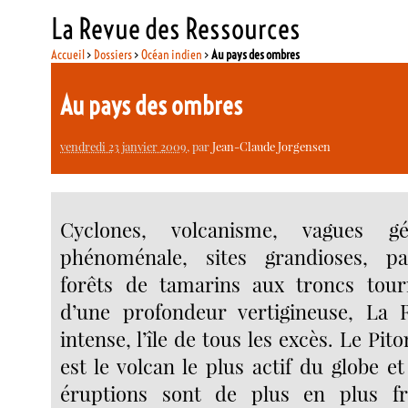
La Revue des Ressources
Accueil
>
Dossiers
>
Océan indien
>
Au pays des ombres
Au pays des ombres
vendredi 23 janvier 2009
, par
Jean-Claude Jorgensen
Cyclones, volcanisme, vagues gé
phénoménale, sites grandioses, pa
forêts de tamarins aux troncs tour
d’une profondeur vertigineuse, La R
intense, l’île de tous les excès. Le Pit
est le volcan le plus actif du globe et
éruptions sont de plus en plus fr