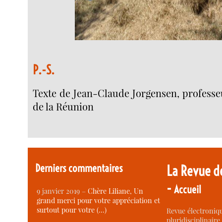
P.-S.
Texte de Jean-Claude Jorgensen, professeur
de la Réunion
Derniers commentaires
La Revue d
-
Accueil
9 janvier 2019 –
Chère Liliane, Un
grand merci pour votre appréciation et
surtout pour votre (…)
Revue électroniqu
pluridisciplinaire 