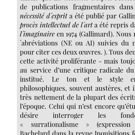
de publications fragmentaires dans
nécessité d´esprit
a été publié par Galli
procès intellectuel de l´art
a été repris 
l´imaginaire
en 1974 (Gallimard). Nous 
´abréviations (NE ou AI) suivies du
pour citer ces deux œuvres. ). Tous d
cette activité proliférante - mais tou
au service d’une critique radicale d
institué. Le ton et le style e
philosophiques, souvent austères, et i
très nettement de la plupart des écrit
l’époque. Celui qui n’est encore qu’é
désire interroger les fon
« surrationalisme » (expressio
Bachelard dans la revue Inquisitions 