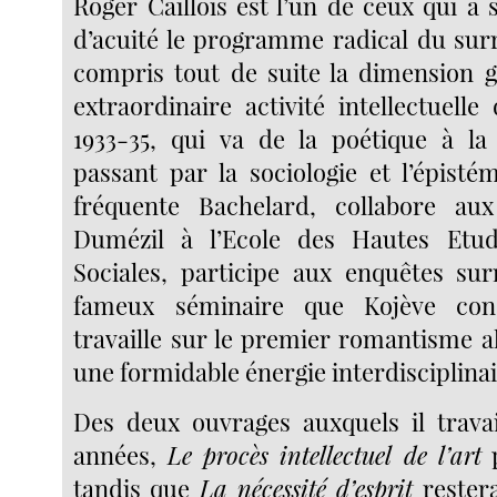
Roger Caillois est l’un de ceux qui a s
d’acuité le programme radical du surr
compris tout de suite la dimension g
extraordinaire activité intellectuell
1933-35, qui va de la poétique à la
passant par la sociologie et l’épistémo
fréquente Bachelard, collabore au
Dumézil à l’Ecole des Hautes Etu
Sociales, participe aux enquêtes surr
fameux séminaire que Kojève con
travaille sur le premier romantisme a
une formidable énergie interdisciplinai
Des deux ouvrages auxquels il trava
années,
Le procès intellectuel de l’art
p
tandis que
La nécessité d’esprit
restera