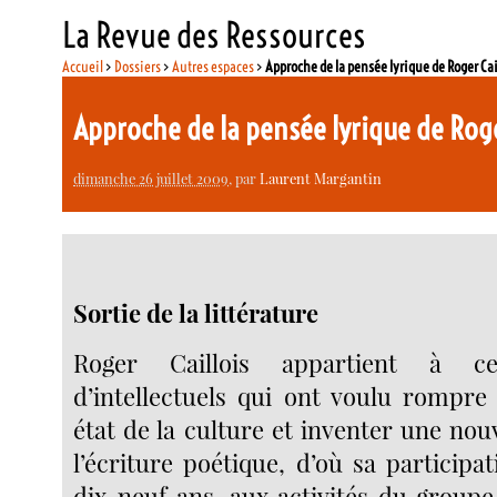
La Revue des Ressources
Accueil
>
Dossiers
>
Autres espaces
>
Approche de la pensée lyrique de Roger Cai
Approche de la pensée lyrique de Roge
dimanche 26 juillet 2009
, par
Laurent Margantin
Sortie de la littérature
Roger Caillois appartient à ce
d’intellectuels qui ont voulu rompre
état de la culture et inventer une nou
l’écriture poétique, d’où sa participat
dix-neuf ans, aux activités du groupe