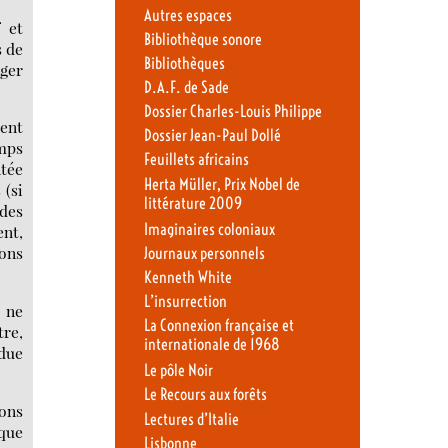
Autres espaces
f et
Bibliothèque sonore
s de
Bibliothèques
ager
D.A.F. de Sade
Dossier Charles-Louis Philippe
ent
Dossier Jean-Paul Dollé
emps
Feuillets africains
ntée
Herta Müller, Prix Nobel de
 (si
littérature 2009
 des
Imaginaires coloniaux
nt,
ions
Journaux personnels
Kenneth White
L’insurrection
s ne
La Connexion française et
tre,
internationale de 1968
ndue
Le pôle Noir
Le Recours aux forêts
sons
Lectures d’Italie
nque
Lisbonne