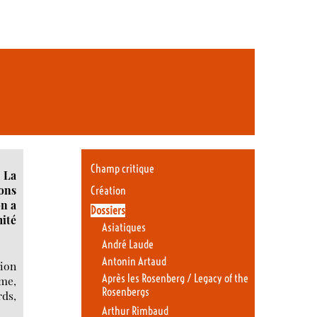
Champ critique
 La
ions
Création
on a
Dossiers
mité
Asiatiques
André Laude
Antonin Artaud
tion
Après les Rosenberg / Legacy of the
ème,
Rosenbergs
rds,
Arthur Rimbaud