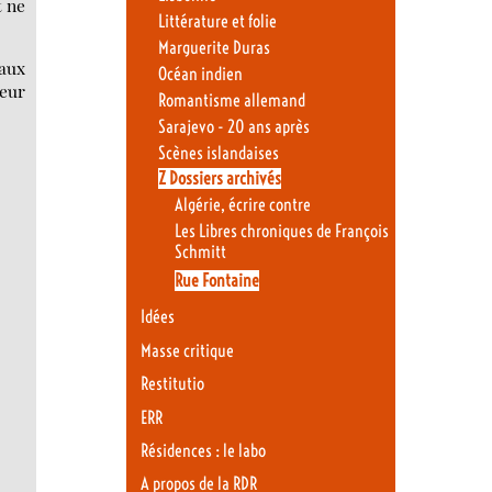
t ne
Littérature et folie
Marguerite Duras
 aux
Océan indien
jeur
Romantisme allemand
Sarajevo - 20 ans après
Scènes islandaises
Z Dossiers archivés
Algérie, écrire contre
Les Libres chroniques de François
Schmitt
Rue Fontaine
Idées
Masse critique
Restitutio
ERR
Résidences : le labo
A propos de la RDR