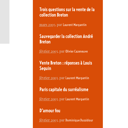
Trois questions sur la vente de la
collection Breton
mars 2003
, par
Laurent Margantin
Sauvegarder la collection André
Breton
février 2003
, par
Olivier Cazeneuve
Vente Breton : réponses à Louis
Seguin
février 2003
, par
Laurent Margantin
Paris capitale du surréalisme
février 2003
, par
Laurent Margantin
D’amour fou
février 2003
, par
Dominique Dussidour