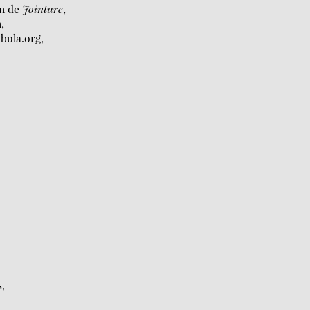
on de
Jointure
,
,
bula.org,
,