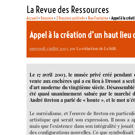
La Revue des Ressources
Accueil
>
Dossiers
>
Z Dossiers archivés
>
Rue Fontaine
>
Appel à la créa
Appel à la création d’un haut lieu
mercredi 2 juillet 2003
, par
La rédaction de La RdR
Le 17 avril 2003, le musée privé créé pendant
vente aux enchères qui a eu lieu à Drouot a scell
d’art moderne du vingtième siècle. Désassemblé, b
été quasi unanimement saluée par le marché de 
André Breton a parlé de « honte », et le mot n’éta
Le surréalisme, et l’œuvre de Breton en particuli
artistique qui serait son expression. Il nous a 
mais que l’existence dans son intégralité y jouait
des configurations nouvelles. Ce que symbolisait 