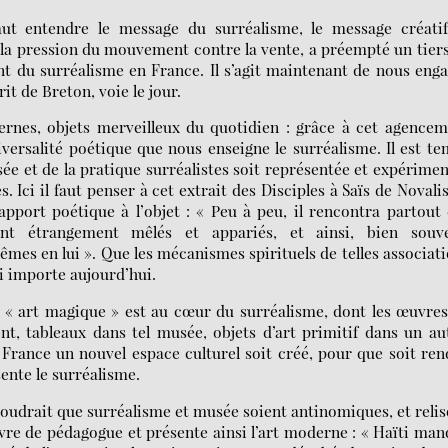
 faut entendre le message du surréalisme, le message créati
s la pression du mouvement contre la vente, a préempté un tier
ant du surréalisme en France. Il s’agit maintenant de nous eng
it de Breton, voie le jour.
nes, objets merveilleux du quotidien : grâce à cet agencem
iversalité poétique que nous enseigne le surréalisme. Il est t
nsée et de la pratique surréalistes soit représentée et expérime
. Ici il faut penser à cet extrait des Disciples à Saïs de Novalis
apport poétique à l’objet : « Peu à peu, il rencontra partout
ient étrangement mêlés et appariés, et ainsi, bien souve
mes en lui ». Que les mécanismes spirituels de telles associat
ui importe aujourd’hui.
 « art magique » est au cœur du surréalisme, dont les œuvre
t, tableaux dans tel musée, objets d’art primitif dans un au
 France un nouvel espace culturel soit créé, pour que soit re
sente le surréalisme.
 voudrait que surréalisme et musée soient antinomiques, et reli
vre de pédagogue et présente ainsi l’art moderne : « Haïti ma