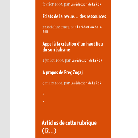
février 2005
, par
La rédaction de La RdR
Eclats de la revue... des ressources
22 octobre 2003
, par
La rédaction de La
RdR
Appel à la création d’un haut lieu
du surréalisme
2 juillet 2003
, par
La rédaction de La RdR
A propos de Preç Zogaj
9 mars 2003
, par
La rédaction de La RdR
<
>
Articles de cette rubrique
(12…)