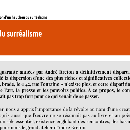
tion d’un haut lieu du surréalisme
 du surréalisme
 quarante années par André Breton a définitivement disparu.
é la dispersion d’une des plus riches et significatives collect
radé, le « 42, rue Fontaine » n’existe plus, et cette dispariti
l’art, la presse et les pouvoirs publics. À ce propos, le co
it pas trop fort pour ce qui venait de se passer.
er, nous a appris l’importance de la révolte au nom d’une créa
appris aussi que l’œuvre ne se résumait pas au livre et au po
 un rôle essentiel, existence englobant des rencontres, des hasa
pour nous le grand atelier d’André Breton.