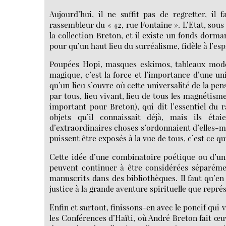
Aujourd’hui, il ne suffit pas de regretter, il
rassembleur du « 42, rue Fontaine ». L’Etat, sou
la collection Breton, et il existe un fonds dorm
pour qu’un haut lieu du surréalisme, fidèle à l’espr
Poupées Hopi, masques eskimos, tableaux moder
magique, c’est la force et l’importance d’une un
qu’un lieu s’ouvre où cette universalité de la pe
par tous, lieu vivant, lieu de tous les magnétismes
important pour Breton), qui dit l’essentiel du r
objets qu’il connaissait déjà, mais ils éta
d’extraordinaires choses s’ordonnaient d’elles-mê
puissent être exposés à la vue de tous, c’est ce q
Cette idée d’une combinatoire poétique ou d’un
peuvent continuer à être considérées séparémen
manuscrits dans des bibliothèques. Il faut qu’en
justice à la grande aventure spirituelle que repré
Enfin et surtout, finissons-en avec le poncif qui
les Conférences d’Haïti, où André Breton fait œu