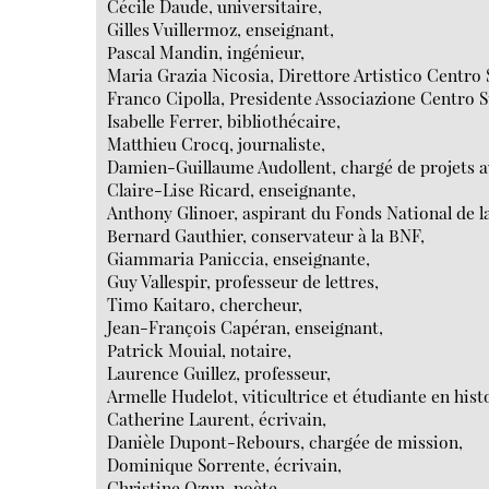
Cécile Daude, universitaire,
Gilles Vuillermoz, enseignant,
Pascal Mandin, ingénieur,
Maria Grazia Nicosia, Direttore Artistico Centro
Franco Cipolla, Presidente Associazione Centro 
Isabelle Ferrer, bibliothécaire,
Matthieu Crocq, journaliste,
Damien-Guillaume Audollent, chargé de projets au
Claire-Lise Ricard, enseignante,
Anthony Glinoer, aspirant du Fonds National de la
Bernard Gauthier, conservateur à la BNF,
Giammaria Paniccia, enseignante,
Guy Vallespir, professeur de lettres,
Timo Kaitaro, chercheur,
Jean-François Capéran, enseignant,
Patrick Mouial, notaire,
Laurence Guillez, professeur,
Armelle Hudelot, viticultrice et étudiante en histo
Catherine Laurent, écrivain,
Danièle Dupont-Rebours, chargée de mission,
Dominique Sorrente, écrivain,
Christine Ozun, poète,