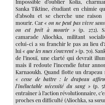
Impossible d’oublier Kolia, charman
Sanka Tiktine, étudiant en chimie qui
d’absolu et se cherche une raison
mourir. Car
« on ne peut pas vivre sans
on est prêt à mourir »
(p. 272). 
camarade Aliochka, militant sociali
celui-ci a su franchir le pas au lieu
lui
« que les nues s’ouvrent »
(p. 70). San
de l’inouï, une clarté qui devrait illum
mais il redoute l’incendie futur anno
Karnaoukh. Quand flotte un drapeau 
« cesse de battre : le drapeau affirm
l’inéluctable nécessité du sang »
(p. 58
entraîner à l’action révolutionnaire, c’
proches en difficulté (Aliochka, sa sœu