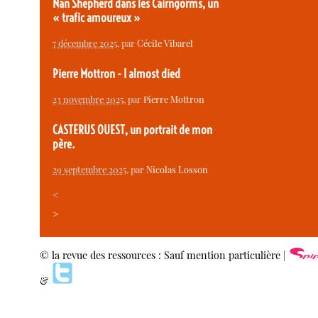
Nan Shepherd dans les Cairngorms, un
« trafic amoureux »
7 décembre 2025
, par
Cécile Vibarel
Pierre Mottron - I almost died
23 novembre 2025
, par
Pierre Mottron
CASTERUS OUEST, un portrait de mon
père.
29 septembre 2025
, par
Nicolas Losson
<
>
© la revue des ressources : Sauf mention particulière |
&