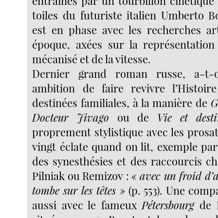
entraînés par un tourbillon cinétiqu
toiles du futuriste italien Umberto B
est en phase avec les recherches ar
époque, axées sur la représentati
mécanisé et de la vitesse.
Dernier grand roman russe, a-t-
ambition de faire revivre l’Histoir
destinées familiales, à la manière de
G
Docteur Jivago
ou de
Vie et dest
proprement stylistique avec les prosa
vingt éclate quand on lit, exemple pa
des synesthésies et des raccourcis ch
Pilniak ou Remizov :
« avec un froid d’a
tombe sur les têtes »
(p. 553). Une comp
aussi avec le fameux
Pétersbourg
de B