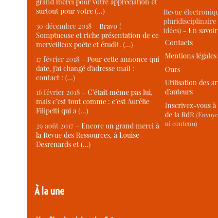
grand merci pour votre appréciation et
surtout pour votre (…)
Revue électroniqu
pluridisciplinaire 
30 décembre 2018 –
Bravo !
idées) -
En savoi
Somptueuse et riche présentation de ce
Contacts
merveilleux poète et érudit. (…)
Mentions légales
17 février 2018 –
Pour cette annonce qui
date, j’ai changé d’adresse mail :
Ours
contact : (…)
Utilisation des ar
d’auteurs
16 février 2018 –
C’était même pas lui,
mais c’est tout comme : c’est Aurélie
Inscrivez-vous à 
Filipetti qui a (…)
de la RdR
(Envoye
ni contenu)
29 août 2017 –
Encore un grand merci à
la Revue des Ressources, à Louise
Desrenards et (…)
À la une