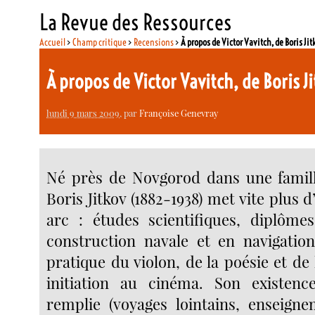
La Revue des Ressources
Accueil
>
Champ critique
>
Recensions
>
À propos de Victor Vavitch, de Boris Jit
À propos de Victor Vavitch, de Boris J
lundi 9 mars 2009
, par
Françoise Genevray
Né près de Novgorod dans une famille
Boris Jitkov (1882-1938) met vite plus 
arc : études scientifiques, diplôme
construction navale et en navigatio
pratique du violon, de la poésie et de
initiation au cinéma. Son existenc
remplie (voyages lointains, enseign