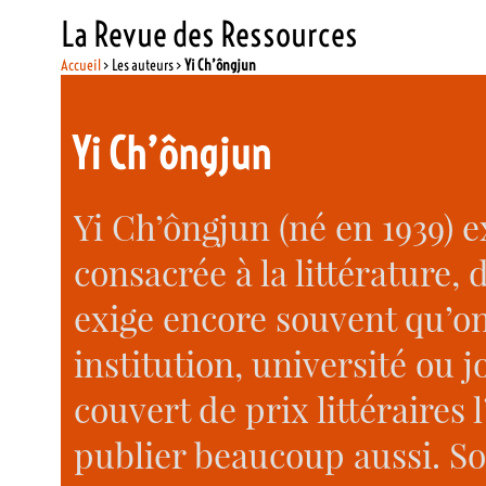
La Revue des Ressources
Accueil
> Les auteurs >
Yi Ch’ôngjun
Yi Ch’ôngjun
Yi Ch’ôngjun (né en 1939) e
consacrée à la littérature,
exige encore souvent qu’o
institution, université ou 
couvert de prix littéraires 
publier beaucoup aussi. Son