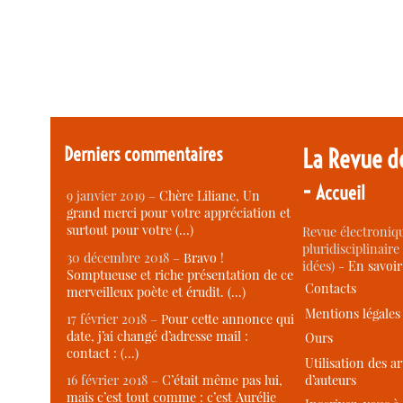
Derniers commentaires
La Revue d
-
Accueil
9 janvier 2019 –
Chère Liliane, Un
grand merci pour votre appréciation et
surtout pour votre (…)
Revue électroniqu
pluridisciplinaire 
30 décembre 2018 –
Bravo !
idées) -
En savoi
Somptueuse et riche présentation de ce
Contacts
merveilleux poète et érudit. (…)
Mentions légales
17 février 2018 –
Pour cette annonce qui
date, j’ai changé d’adresse mail :
Ours
contact : (…)
Utilisation des ar
d’auteurs
16 février 2018 –
C’était même pas lui,
mais c’est tout comme : c’est Aurélie