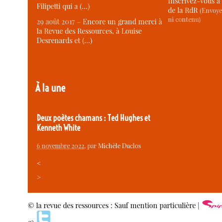
Inscrivez-vous à 
Filipetti qui a (…)
de la RdR
(Envoye
ni contenu)
29 août 2017 –
Encore un grand merci à
la Revue des Ressources, à Louise
Desrenards et (…)
À la une
Deux poètes chamans : Ted Hughes et
Kenneth White
6 novembre 2022
, par
Michèle Duclos
<
>
© la revue des ressources : Sauf mention particulière |