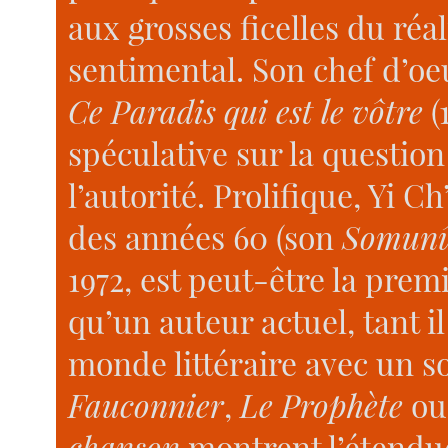
aux grosses ficelles du réa
sentimental. Son chef d’oe
Ce Paradis qui est le vôtre
(
spéculative sur la questio
l’autorité. Prolifique, Yi C
des années 60 (son
Somunû
1972, est peut-être la prem
qu’un auteur actuel, tant il
monde littéraire avec un s
Fauconnier
,
Le Prophète
o
chanson
montrent l’étendue