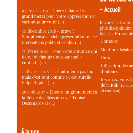
-
Accueil
9 janvier 2019 –
Chère Liliane, Un
grand merci pour votre appréciation et
surtout pour votre (…)
Revue électroniqu
pluridisciplinaire 
30 décembre 2018 –
Bravo !
idées) -
En savoi
Somptueuse et riche présentation de ce
Contacts
merveilleux poète et érudit. (…)
Mentions légales
17 février 2018 –
Pour cette annonce qui
date, j’ai changé d’adresse mail :
Ours
contact : (…)
Utilisation des ar
d’auteurs
16 février 2018 –
C’était même pas lui,
mais c’est tout comme : c’est Aurélie
Inscrivez-vous à 
Filipetti qui a (…)
de la RdR
(Envoye
ni contenu)
29 août 2017 –
Encore un grand merci à
la Revue des Ressources, à Louise
Desrenards et (…)
À la une