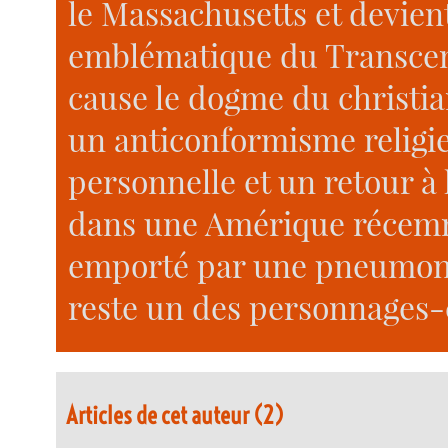
le Massachusetts et devient
emblématique du Transcen
cause le dogme du christi
un anticonformisme religie
personnelle et un retour à
dans une Amérique récemme
emporté par une pneumon
reste un des personnages-c
Articles de cet auteur (2)