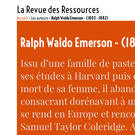
La Revue des Ressources
Accueil
> Les auteurs >
Ralph Waldo Emerson - (1803 - 1882)
Ralph Waldo Emerson - (1
Issu d’une famille de past
ses études à Harvard puis d
mort de sa femme, il aban
consacrant dorénavant à une
se rend en Europe et renc
Samuel Taylor Coleridge. A 