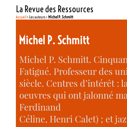
La Revue des Ressources
Accueil
> Les auteurs >
Michel P. Schmitt
Michel P. Schmitt
Michel P. Schmitt. Cinquan
Fatigué. Professeur des un
siècle. Centres d’intérêt : 
oeuvres qui ont jalonné ma
Ferdinand
Céline, Henri Calet) ; et ja