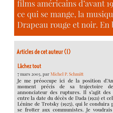
films américains d’avant 19
ce qui se mange, la musique
Drapeau rouge et noir. En 
Articles de cet auteur (1)
Lâchez tout
7 mars 2003, par
Michel P. Schmitt
Je me préoccupe ici de la position d’A
moment précis de sa trajectoire de
annonciateur des ruptures. Il s’agit des
entre la date du décès de Dada (1921) et cel
Lénine de Trotsky (1925), qui le conduira
se frotter aux communistes. Je voudrai