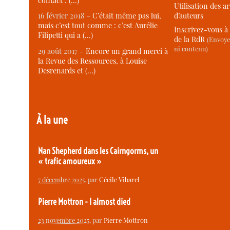
contact : (…)
Utilisation des ar
d’auteurs
16 février 2018 –
C’était même pas lui,
mais c’est tout comme : c’est Aurélie
Inscrivez-vous à 
Filipetti qui a (…)
de la RdR
(Envoye
ni contenu)
29 août 2017 –
Encore un grand merci à
la Revue des Ressources, à Louise
Desrenards et (…)
À la une
Nan Shepherd dans les Cairngorms, un
« trafic amoureux »
7 décembre 2025
, par
Cécile Vibarel
Pierre Mottron - I almost died
23 novembre 2025
, par
Pierre Mottron