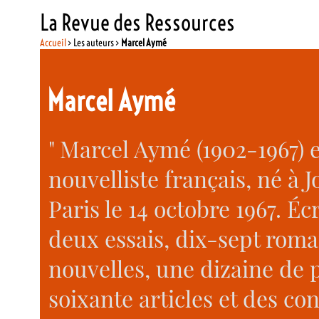
La Revue des Ressources
Accueil
> Les auteurs >
Marcel Aymé
Marcel Aymé
" Marcel Aymé (1902-1967) 
nouvelliste français, né à J
Paris le 14 octobre 1967. Écr
deux essais, dix-sept roma
nouvelles, une dizaine de p
soixante articles et des con