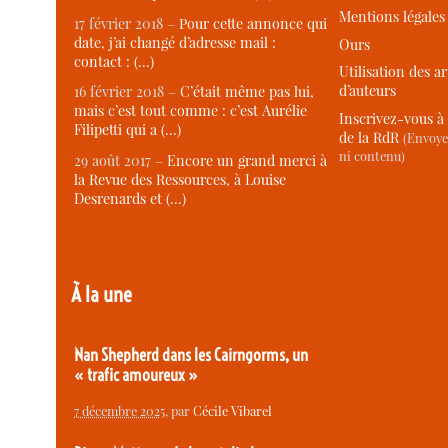
Mentions légales
17 février 2018 –
Pour cette annonce qui
date, j’ai changé d’adresse mail :
Ours
contact : (…)
Utilisation des ar
d’auteurs
16 février 2018 –
C’était même pas lui,
mais c’est tout comme : c’est Aurélie
Inscrivez-vous à 
Filipetti qui a (…)
de la RdR
(Envoye
ni contenu)
29 août 2017 –
Encore un grand merci à
la Revue des Ressources, à Louise
Desrenards et (…)
À la une
Nan Shepherd dans les Cairngorms, un
« trafic amoureux »
7 décembre 2025
, par
Cécile Vibarel