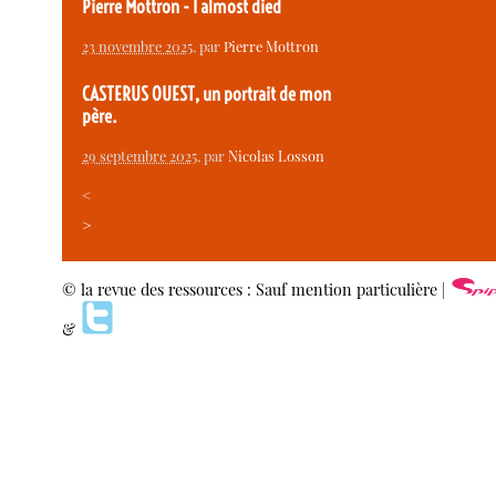
Pierre Mottron - I almost died
23 novembre 2025
, par
Pierre Mottron
CASTERUS OUEST, un portrait de mon
père.
29 septembre 2025
, par
Nicolas Losson
<
>
© la revue des ressources : Sauf mention particulière |
&