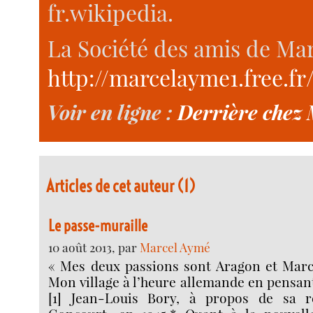
fr.wikipedia.
La Société des amis de Ma
http://marcelayme1.free.fr
Voir en ligne :
Derrière chez M
Articles de cet auteur (1)
Le passe-muraille
10 août 2013, par
Marcel Aymé
« Mes deux passions sont Aragon et Marce
Mon village à l’heure allemande en pensan
[1] Jean-Louis Bory, à propos de sa r