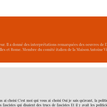
cteur. Il a donné des interprétations remarquées des oeuvres de 
elles et Rome. Membre du comité italien de la Maison Antoine V
s ai choisi C’est moi qui vous ai choisi Oui je sais qu’avant, la polit
 fascistes qui disaient des trucs de fascistes Et il y avait les politic