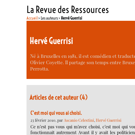
La Revue des Ressources
Accueil
> Les auteurs >
Hervé Guerrisi
Hervé Guerrisi
Né à Bruxelles en 1981, il est comédien et tradu
Olivier Coyette. Il partage son temps entre Brux
Perrotta.
Articles de cet auteur (4)
C’est moi qui vous ai choisi.
23 février 2010, par
Ascanio Celestini
,
Hervé Guerrisi
Ce n’est pas vous qui m’avez choisi, c’est moi qui vou
fonctionnait autrement Avant il y avait les politiciens