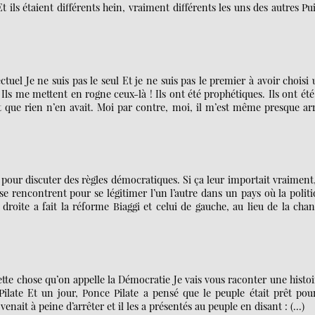
ls étaient différents hein, vraiment différents les uns des autres Pui
tuel Je ne suis pas le seul Et je ne suis pas le premier à avoir choisi
Ils me mettent en rogne ceux-là ! Ils ont été prophétiques. Ils ont été
 que rien n’en avait. Moi par contre, moi, il m’est même presque ar
 pour discuter des règles démocratiques. Si ça leur importait vraiment,
s se rencontrent pour se légitimer l’un l’autre dans un pays où la polit
oite a fait la réforme Biaggi et celui de gauche, au lieu de la cha
ette chose qu’on appelle la Démocratie Je vais vous raconter une histoi
 Pilate Et un jour, Ponce Pilate a pensé que le peuple était prêt pou
venait à peine d’arrêter et il les a présentés au peuple en disant : (…)