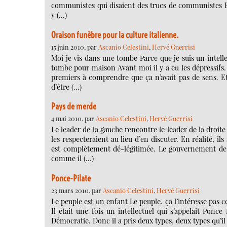
communistes qui disaient des trucs de communistes Et i
y (…)
Oraison funèbre pour la culture italienne.
15 juin 2010, par
Ascanio Celestini
,
Hervé Guerrisi
Moi je vis dans une tombe Parce que je suis un intellec
tombe pour maison Avant moi il y a eu les dépressifs. 
premiers à comprendre que ça n’avait pas de sens. Et
d’être (…)
Pays de merde
4 mai 2010, par
Ascanio Celestini
,
Hervé Guerrisi
Le leader de la gauche rencontre le leader de la droite
les respecteraient au lieu d’en discuter. En réalité, il
est complètement dé-légitimée. Le gouvernement de dr
comme il (…)
Ponce-Pilate
23 mars 2010, par
Ascanio Celestini
,
Hervé Guerrisi
Le peuple est un enfant Le peuple, ça l’intéresse pas c
Il était une fois un intellectuel qui s’appelait Ponce
Démocratie. Donc il a pris deux types, deux types qu’il 