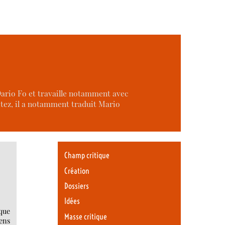
Dario Fo et travaille notamment avec
itez, il a notamment traduit Mario
Champ critique
Création
Dossiers
Idées
ique
Masse critique
iens