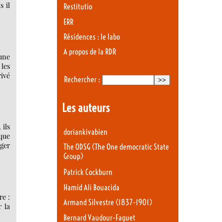
s il
Restitutio
ERR
Résidences : le labo
A propos de la RDR
 une
 les
rivé
Rechercher :
Les auteurs
 ils
doriankivabien
ique
nger
The ODSG (The One democratic State
Group)
Patrick Cockburn
Hamid Ali Bouacida
re :
Armand Silvestre (1837-1901)
r la
Bernard Vaudour-Faguet