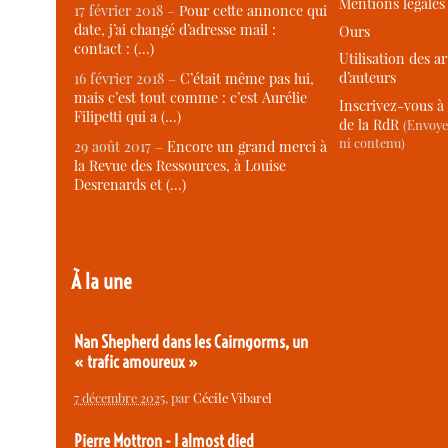
Mentions légales
17 février 2018 –
Pour cette annonce qui
date, j’ai changé d’adresse mail :
Ours
contact : (…)
Utilisation des ar
d’auteurs
16 février 2018 –
C’était même pas lui,
mais c’est tout comme : c’est Aurélie
Inscrivez-vous à 
Filipetti qui a (…)
de la RdR
(Envoye
ni contenu)
29 août 2017 –
Encore un grand merci à
la Revue des Ressources, à Louise
Desrenards et (…)
À la une
Nan Shepherd dans les Cairngorms, un
« trafic amoureux »
7 décembre 2025
, par
Cécile Vibarel
Pierre Mottron - I almost died