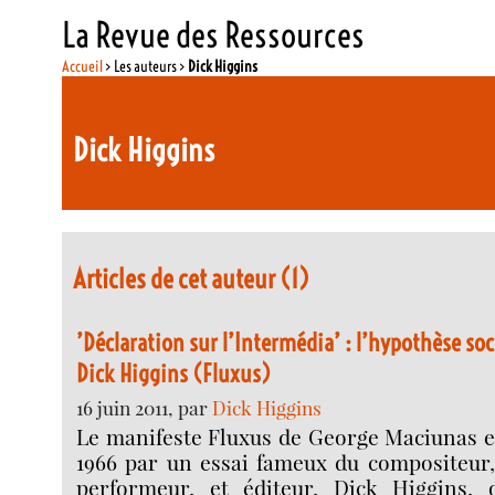
La Revue des Ressources
Accueil
> Les auteurs >
Dick Higgins
Dick Higgins
Articles de cet auteur (1)
’Déclaration sur l’Intermédia’ : l’hypothèse soc
Dick Higgins (Fluxus)
16 juin 2011, par
Dick Higgins
Le manifeste Fluxus de George Maciunas en
1966 par un essai fameux du compositeur, 
performeur, et éditeur, Dick Higgins, 